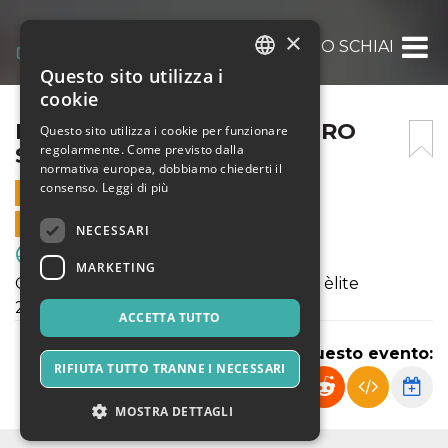
×
FRANCO SCARIONI – CENTRO SCHIAFFINO
Questo sito utilizza i
ITALIAN
cookie
ENGLISH
FRANCO SCARIONI – CENTRO
Questo sito utilizza i cookie per funzionare
regolarmente. Come previsto dalla
SCHIAFFINO
SPANISH
normativa europea, dobbiamo chiederti il
consenso.
Leggi di più
12 NOVEMBRE 2023 - 09:30
VENDITE ONLINE TERMINATE
NECESSARI
Sport & Motori
MARKETING
Campionato Giovanissimi U15 Regionali èlite
2023/2024
ACCETTA TUTTO
Condividi questo evento:
RIFIUTA TUTTO TRANNE I NECESSARI
MOSTRA DETTAGLI