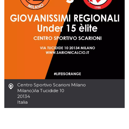
.oooh.events
browser accetti i
cookie.
PHPSESSID
Sessione
Cookie
PHP.net
generato da
oooh.events
applicazioni
basate sul
linguaggio PHP.
Si tratta di un
identificatore
generico
utilizzato per
mantenere le
variabili di
sessione utente.
Normalmente è
un numero
generato in
modo casuale, il
modo in cui
Centro Sportivo Scarioni Milano
viene utilizzato
può essere
Milano
,
Via Tucidide 10
specifico per il
20134
sito, ma un
buon esempio è
Italia
mantenere uno
stato di accesso
per un utente
tra le pagine.
m
1 anno 1
Questo cookie
Stripe