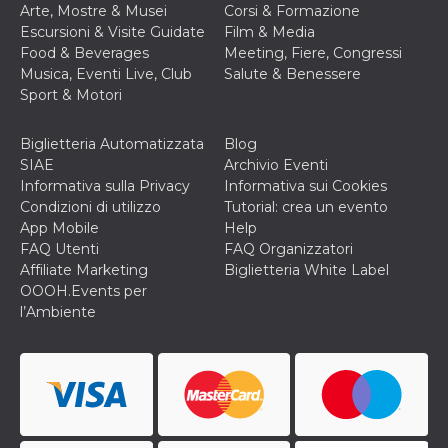
Arte, Mostre & Musei
Corsi & Formazione
o persistent
30 giorni
Escursioni & Visite Guidate
Film & Media
Food & Beverages
Meeting, Fiere, Congressi
datr
2 anni
Questo coo
Meta
identifica il
Platform Inc.
Musica, Eventi Live, Club
Salute & Benessere
browser che
.facebook.com
Sport & Motori
connette a
Facebook. 
direttament
legato alla 
Biglietteria Automatizzata
Blog
Facebook
SIAE
Archivio Eventi
dell'utente.
Facebook s
Informativa sulla Privacy
Informativa sui Cookies
che viene
Condizioni di utilizzo
Tutorial: crea un evento
utilizzato p
aiutare con 
App Mobile
Help
sicurezza e a
FAQ Utenti
FAQ Organizzatori
di accesso
sospette, in
Affiliate Marketing
Biglietteria White Label
particolare p
OOOH.Events per
rilevamento
bot che ten
l’Ambiente
di accedere 
servizio. F
afferma anc
il profilo
comportame
associato a
ciascun coo
datr viene
eliminato d
giorni. Que