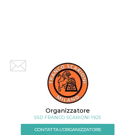
mese
viene
m.stripe.com
generalmente
utilizzato per le
prestazioni e
l'ottimizzazione
dei servizi di
elaborazione
dei pagamenti,
facilitando la
memorizzazione
dei contenuti
sul browser per
rendere le
pagine più
veloci.
CookieScriptConsent
4
Questo cookie
CookieScript
settimane
viene utilizzato
oooh.events
2 giorni
dal servizio
Cookie-
Script.com per
ricordare le
preferenze di
consenso sui
cookie dei
visitatori. È
Organizzatore
necessario che il
banner dei
SSD FRANCO SCARIONI 1925
cookie di
Cookie-
Script.com
CONTATTA L'ORGANIZZATORE
funzioni