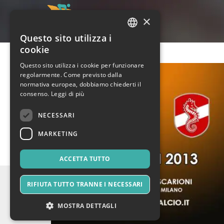
×
Questo sito utilizza i
ITALIAN
cookie
ENGLISH
Questo sito utilizza i cookie per funzionare
regolarmente. Come previsto dalla
SPANISH
normativa europea, dobbiamo chiederti il
consenso.
Leggi di più
NECESSARI
MARKETING
ACCETTA TUTTO
RIFIUTA TUTTO TRANNE I NECESSARI
MOSTRA DETTAGLI