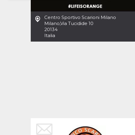
Necessari
Marketing
Centro Sportivo Scarioni Milano
I cookie strettamente necessari o tecnici sono
Milano
,
Via Tucidide 10
indispensabili al funzionamento del sito. I
20134
servizi qui presenti non potranno funzionare
Italia
senza.
Provider /
Nome
Scadenza
Descrizione
Dominio
cf_clearance
1 anno
Clearance
Cloudflare,
Cookie from
Inc.
CloudFlare
.oooh.events
stores the proof
of challenge
passed. It is
used to no
longer issue a
captcha or
jschallenge
challenge if
present. It is
required to
reach origin
server.
wordpress_test_cookie
Sessione
Cookie di
Automattic
Wordpress,
Inc.
verifica che il