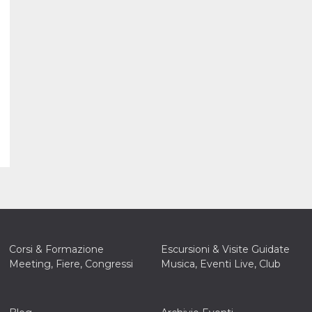
Corsi & Formazione
Escursioni & Visite Guidate
Meeting, Fiere, Congressi
Musica, Eventi Live, Club