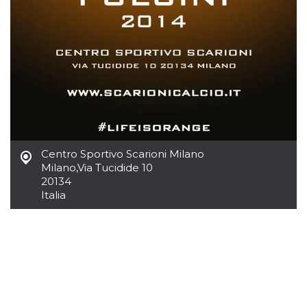
server.
wordpress_test_cookie
Sessione
Cookie di
Automattic
Wordpress,
Inc.
verifica che il
.oooh.events
browser accetti i
cookie.
PHPSESSID
Sessione
Cookie
PHP.net
generato da
oooh.events
applicazioni
basate sul
linguaggio PHP.
Si tratta di un
identificatore
Centro Sportivo Scarioni Milano
generico
utilizzato per
Milano
,
Via Tucidide 10
mantenere le
20134
variabili di
sessione utente.
Italia
Normalmente è
un numero
generato in
modo casuale, il
modo in cui
viene utilizzato
può essere
specifico per il
sito, ma un
buon esempio è
mantenere uno
stato di accesso