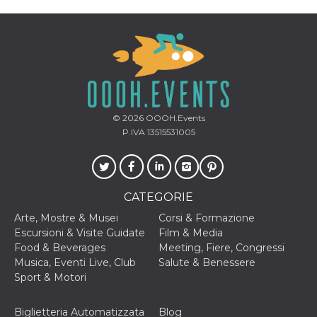
memorizzazione
dei contenuti
sul browser per
rendere le
pagine più
veloci.
Storage declaration
Nome
Storage type
Descrizione
© 2026
OOOH.Events
wpEmojiSettingsSupports
Archiviazione
di sessione
P.IVA 13515531005
cn_uc__
Archiviazione
locale
fbssls_314278995690155
Archiviazione
di sessione
CATEGORIE
Arte, Mostre & Musei
Corsi & Formazione
Escursioni & Visite Guidate
Film & Media
Food & Beverages
Meeting, Fiere, Congressi
Provider /
Nome
Scadenza
Descrizione
Musica, Eventi Live, Club
Salute & Benessere
Dominio
Sport & Motori
__Secure-
.youtube.com
5 mesi 4
YNID
settimane
Provider /
Nome
Scadenza
Descrizione
Biglietteria Automatizzata
Blog
Dominio