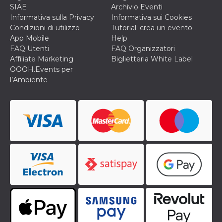
o persistent
SIAE
Archivio Eventi
30 giorni
Informativa sulla Privacy
Informativa sui Cookies
datr
2 anni
Questo coo
Meta
Condizioni di utilizzo
Tutorial: crea un evento
identifica il
Platform Inc.
App Mobile
Help
browser che
.facebook.com
connette a
FAQ Utenti
FAQ Organizzatori
Facebook. 
Affiliate Marketing
Biglietteria White Label
direttament
legato alla 
OOOH.Events per
Facebook
l’Ambiente
dell'utente.
Facebook s
che viene
utilizzato p
aiutare con 
sicurezza e a
di accesso
sospette, in
particolare p
rilevamento
bot che ten
di accedere 
servizio. F
afferma anc
il profilo
comportame
associato a
ciascun coo
datr viene
eliminato d
giorni. Que