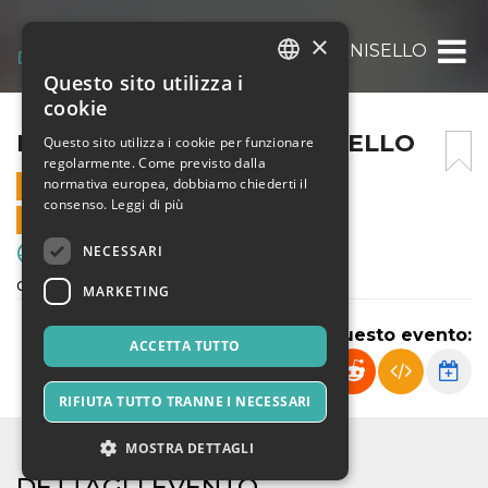
×
FRANCO SCARIONI – CINISELLO
Questo sito utilizza i
ITALIAN
cookie
ENGLISH
FRANCO SCARIONI – CINISELLO
Questo sito utilizza i cookie per funzionare
regolarmente. Come previsto dalla
SPANISH
normativa europea, dobbiamo chiederti il
2 MARZO 2025 - 11:00
consenso.
Leggi di più
VENDITE ONLINE TERMINATE
NECESSARI
Sport & Motori
campionato regionale élite under 17
MARKETING
Condividi questo evento:
ACCETTA TUTTO
RIFIUTA TUTTO TRANNE I NECESSARI
MOSTRA DETTAGLI
DETTAGLI EVENTO