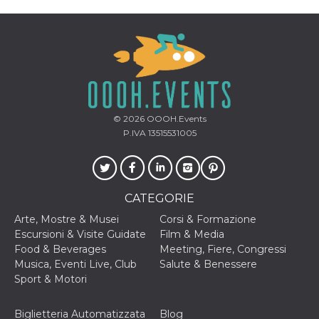
correttamente.
Storage declaration
Storage
Nome
Descrizione
type
fbssls_314278995690155
Session
storage
wpEmojiSettingsSupports
Session
© 2026
OOOH.Events
storage
P.IVA 13515531005
cn_uc__
Local
storage
CATEGORIE
Arte, Mostre & Musei
Corsi & Formazione
Escursioni & Visite Guidate
Film & Media
Food & Beverages
Meeting, Fiere, Congressi
Musica, Eventi Live, Club
Salute & Benessere
Provider /
Nome
Scadenza
Descrizione
Dominio
Sport & Motori
c_user
4
Cookie di a
Meta
settimane
utente. Può
Platform Inc.
Biglietteria Automatizzata
Blog
2 giorni
essere di se
.facebook.com