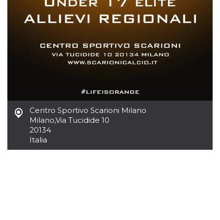
.oooh.events
browser accetti i
cookie.
PHPSESSID
Sessione
Cookie
PHP.net
generato da
oooh.events
applicazioni
basate sul
linguaggio PHP.
Si tratta di un
identificatore
generico
utilizzato per
mantenere le
variabili di
sessione utente.
Centro Sportivo Scarioni Milano
Normalmente è
un numero
Milano
,
Via Tucidide 10
generato in
20134
modo casuale, il
modo in cui
Italia
viene utilizzato
può essere
specifico per il
sito, ma un
buon esempio è
mantenere uno
stato di accesso
per un utente
tra le pagine.
m
1 anno 1
Questo cookie
Stripe