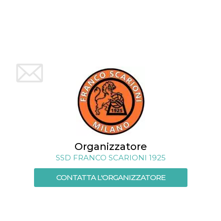
mese
viene
m.stripe.com
generalmente
utilizzato per le
prestazioni e
l'ottimizzazione
dei servizi di
elaborazione
dei pagamenti,
facilitando la
memorizzazione
dei contenuti
sul browser per
rendere le
pagine più
veloci.
CookieScriptConsent
4
Questo cookie
CookieScript
settimane
viene utilizzato
oooh.events
2 giorni
dal servizio
Cookie-
Script.com per
Organizzatore
ricordare le
preferenze di
SSD FRANCO SCARIONI 1925
consenso sui
cookie dei
visitatori. È
CONTATTA L'ORGANIZZATORE
necessario che il
banner dei
cookie di
Cookie-
Script.com
funzioni