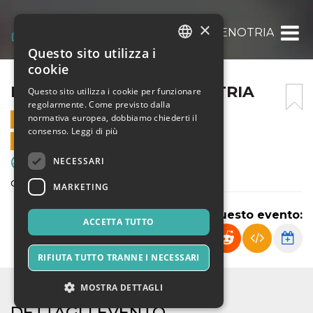
×
FRANCO SCARIONI – ENOTRIA
Questo sito utilizza i
ITALIAN
cookie
ENGLISH
FRANCO SCARIONI – ENOTRIA
Questo sito utilizza i cookie per funzionare
regolarmente. Come previsto dalla
SPANISH
normativa europea, dobbiamo chiederti il
14 SETTEMBRE 2024 - 17:00
consenso.
Leggi di più
VENDITE ONLINE TERMINATE
NECESSARI
Sport & Motori
campionato regionale under 14
MARKETING
Condividi questo evento:
ACCETTA TUTTO
RIFIUTA TUTTO TRANNE I NECESSARI
MOSTRA DETTAGLI
DETTAGLI EVENTO