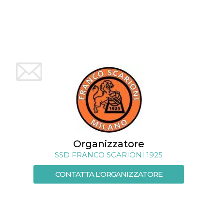
mese
viene
m.stripe.com
generalmente
utilizzato per le
prestazioni e
l'ottimizzazione
dei servizi di
elaborazione
dei pagamenti,
facilitando la
memorizzazione
dei contenuti
sul browser per
rendere le
pagine più
veloci.
CookieScriptConsent
4
Questo cookie
CookieScript
settimane
viene utilizzato
oooh.events
2 giorni
dal servizio
Cookie-
Script.com per
Organizzatore
ricordare le
preferenze di
SSD FRANCO SCARIONI 1925
consenso sui
cookie dei
visitatori. È
CONTATTA L'ORGANIZZATORE
necessario che il
banner dei
cookie di
Cookie-
Script.com
funzioni