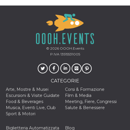
correttamente.
Storage declaration
Storage
Nome
Descrizione
type
fbssls_314278995690155
Session
storage
wpEmojiSettingsSupports
Session
© 2026
OOOH.Events
storage
P.IVA 13515531005
cn_uc__
Local
storage
CATEGORIE
Arte, Mostre & Musei
Corsi & Formazione
Escursioni & Visite Guidate
Film & Media
Food & Beverages
Meeting, Fiere, Congressi
Musica, Eventi Live, Club
Salute & Benessere
Provider /
Nome
Scadenza
Descrizione
Dominio
Sport & Motori
c_user
4
Cookie di a
Meta
settimane
utente. Può
Platform Inc.
Biglietteria Automatizzata
Blog
2 giorni
essere di se
.facebook.com