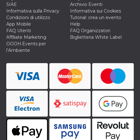
o persistent
SIAE
Archivio Eventi
30 giorni
Informativa sulla Privacy
Informativa sui Cookies
datr
2 anni
Questo coo
Meta
Condizioni di utilizzo
Tutorial: crea un evento
identifica il
Platform Inc.
App Mobile
Help
browser che
.facebook.com
connette a
FAQ Utenti
FAQ Organizzatori
Facebook. 
Affiliate Marketing
Biglietteria White Label
direttament
legato alla 
OOOH.Events per
Facebook
l’Ambiente
dell'utente.
Facebook s
che viene
utilizzato p
aiutare con 
sicurezza e a
di accesso
sospette, in
particolare p
rilevamento
bot che ten
di accedere 
servizio. F
afferma anc
il profilo
comportame
associato a
ciascun coo
datr viene
eliminato d
giorni. Que