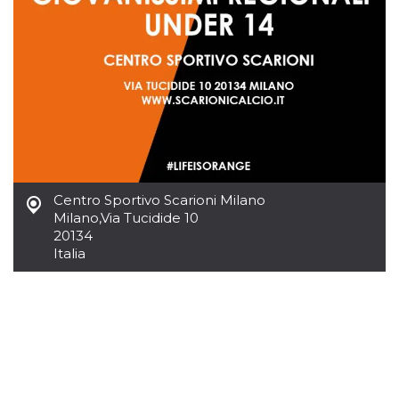
.oooh.events
browser accetti i
cookie.
PHPSESSID
Sessione
Cookie
PHP.net
generato da
oooh.events
applicazioni
basate sul
linguaggio PHP.
Si tratta di un
identificatore
generico
utilizzato per
mantenere le
variabili di
sessione utente.
Centro Sportivo Scarioni Milano
Normalmente è
un numero
Milano
,
Via Tucidide 10
generato in
20134
modo casuale, il
modo in cui
Italia
viene utilizzato
può essere
specifico per il
sito, ma un
buon esempio è
mantenere uno
stato di accesso
per un utente
tra le pagine.
m
1 anno 1
Questo cookie
Stripe