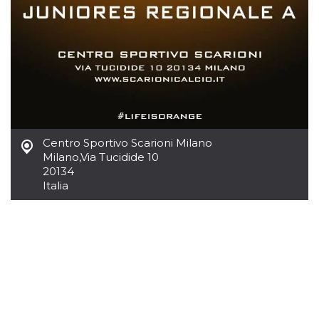
.oooh.events
browser accetti i
cookie.
PHPSESSID
Sessione
Cookie
PHP.net
generato da
oooh.events
applicazioni
basate sul
linguaggio PHP.
Si tratta di un
identificatore
generico
utilizzato per
mantenere le
variabili di
Centro Sportivo Scarioni Milano
sessione utente.
Milano
,
Via Tucidide 10
Normalmente è
20134
un numero
generato in
Italia
modo casuale, il
modo in cui
viene utilizzato
può essere
specifico per il
sito, ma un
buon esempio è
mantenere uno
stato di accesso
per un utente
tra le pagine.
m
1 anno 1
Questo cookie
Stripe