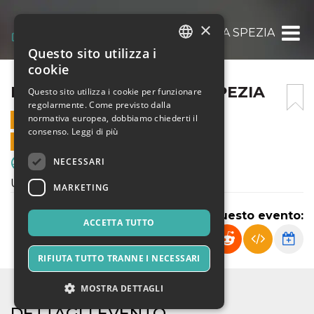
×
FRANCO SCARIONI – LA SPEZIA
Questo sito utilizza i
ITALIAN
cookie
ENGLISH
FRANCO SCARIONI – LA SPEZIA
Questo sito utilizza i cookie per funzionare
regolarmente. Come previsto dalla
SPANISH
normativa europea, dobbiamo chiederti il
8 MARZO 2025 - 17:00
consenso.
Leggi di più
VENDITE ONLINE TERMINATE
NECESSARI
Sport & Motori
Under 19 Regionale élite
MARKETING
Condividi questo evento:
ACCETTA TUTTO
RIFIUTA TUTTO TRANNE I NECESSARI
MOSTRA DETTAGLI
DETTAGLI EVENTO