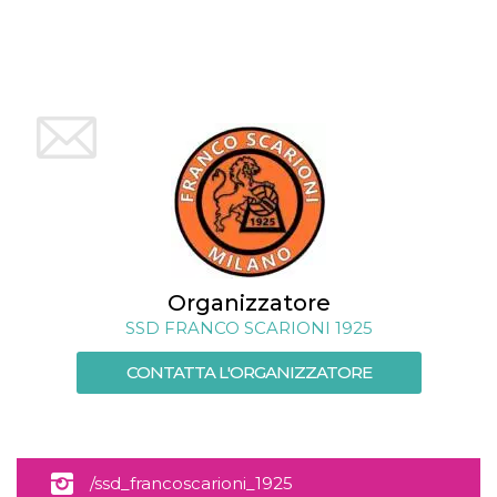
mese
viene
m.stripe.com
generalmente
utilizzato per le
prestazioni e
l'ottimizzazione
dei servizi di
elaborazione
dei pagamenti,
facilitando la
memorizzazione
dei contenuti
sul browser per
rendere le
pagine più
veloci.
CookieScriptConsent
4
Questo cookie
CookieScript
settimane
viene utilizzato
oooh.events
2 giorni
dal servizio
Organizzatore
Cookie-
Script.com per
SSD FRANCO SCARIONI 1925
ricordare le
preferenze di
consenso sui
CONTATTA L'ORGANIZZATORE
cookie dei
visitatori. È
necessario che il
banner dei
cookie di
Cookie-
Script.com
/ssd_francoscarioni_1925
funzioni