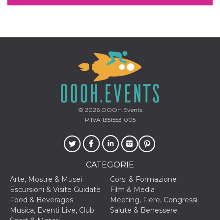
correttamente.
Storage declaration
Storage
Nome
Descrizione
type
fbssls_314278995690155
Session
storage
wpEmojiSettingsSupports
Session
storage
cn_uc__
Local
storage
© 2026
OOOH.Events
P.IVA 13515531005
CATEGORIE
Arte, Mostre & Musei
Corsi & Formazione
Provider /
Nome
Scadenza
Descrizione
Escursioni & Visite Guidate
Film & Media
Dominio
Food & Beverages
Meeting, Fiere, Congressi
c_user
4
Cookie di a
Meta
Musica, Eventi Live, Club
Salute & Benessere
settimane
utente. Può
Platform Inc.
2 giorni
essere di se
.facebook.com