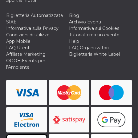
Sport & Motori
o persistent
30 giorni
Biglietteria Automatizzata
Blog
datr
2 anni
Questo coo
Meta
identifica il
Platform Inc.
SIAE
Archivio Eventi
browser che
.facebook.com
Informativa sulla Privacy
Informativa sui Cookies
connette a
Facebook. 
Condizioni di utilizzo
Tutorial: crea un evento
direttament
App Mobile
Help
legato alla 
Facebook
FAQ Utenti
FAQ Organizzatori
dell'utente.
Affiliate Marketing
Biglietteria White Label
Facebook s
che viene
OOOH.Events per
utilizzato p
l’Ambiente
aiutare con 
sicurezza e a
di accesso
sospette, in
particolare p
rilevamento
bot che ten
di accedere 
servizio. F
afferma anc
il profilo
comportame
associato a
ciascun coo
datr viene
eliminato d
giorni. Que