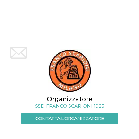
mese
viene
m.stripe.com
generalmente
utilizzato per le
prestazioni e
l'ottimizzazione
dei servizi di
elaborazione
dei pagamenti,
facilitando la
memorizzazione
dei contenuti
sul browser per
rendere le
pagine più
veloci.
CookieScriptConsent
4
Questo cookie
CookieScript
settimane
viene utilizzato
oooh.events
2 giorni
dal servizio
Cookie-
Script.com per
ricordare le
preferenze di
Organizzatore
consenso sui
cookie dei
SSD FRANCO SCARIONI 1925
visitatori. È
necessario che il
CONTATTA L'ORGANIZZATORE
banner dei
cookie di
Cookie-
Script.com
funzioni