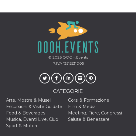
correttamente.
Storage declaration
Storage
Nome
Descrizione
type
fbssls_314278995690155
Session
storage
wpEmojiSettingsSupports
Session
storage
© 2026
OOOH.Events
cn_uc__
Local
P.IVA 13515531005
storage
CATEGORIE
Arte, Mostre & Musei
Corsi & Formazione
Escursioni & Visite Guidate
Film & Media
Food & Beverages
Meeting, Fiere, Congressi
Provider /
Nome
Scadenza
Descrizione
Dominio
Musica, Eventi Live, Club
Salute & Benessere
Sport & Motori
c_user
4
Cookie di a
Meta
settimane
utente. Può
Platform Inc.
2 giorni
essere di se
.facebook.com