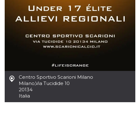
.oooh.events
browser accetti i
cookie.
PHPSESSID
Sessione
Cookie
PHP.net
generato da
oooh.events
applicazioni
basate sul
linguaggio PHP.
Si tratta di un
identificatore
generico
utilizzato per
mantenere le
variabili di
sessione utente.
Normalmente è
un numero
Centro Sportivo Scarioni Milano
generato in
Milano
,
Via Tucidide 10
modo casuale, il
modo in cui
20134
viene utilizzato
Italia
può essere
specifico per il
sito, ma un
buon esempio è
mantenere uno
stato di accesso
per un utente
tra le pagine.
m
1 anno 1
Questo cookie
Stripe