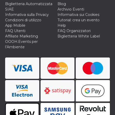
o persistent
Biglietteria Automatizzata
Blog
30 giorni
SIAE
Archivio Eventi
datr
2 anni
Questo coo
Meta
Informativa sulla Privacy
Informativa sui Cookies
identifica il
Platform Inc.
Condizioni di utilizzo
Tutorial: crea un evento
browser che
.facebook.com
connette a
App Mobile
Help
Facebook. 
FAQ Utenti
FAQ Organizzatori
direttament
legato alla 
Affiliate Marketing
Biglietteria White Label
Facebook
OOOH.Events per
dell'utente.
Facebook s
l’Ambiente
che viene
utilizzato p
aiutare con 
sicurezza e a
di accesso
sospette, in
particolare p
rilevamento
bot che ten
di accedere 
servizio. F
afferma anc
il profilo
comportame
associato a
ciascun coo
datr viene
eliminato d
giorni. Que