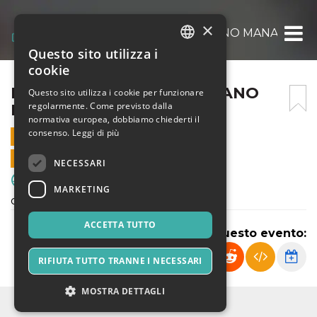
×
FRANCO SCARIONI – LUCIANO MANARA
Questo sito utilizza i
ITALIAN
cookie
ENGLISH
FRANCO SCARIONI – LUCIANO
Questo sito utilizza i cookie per funzionare
regolarmente. Come previsto dalla
MANARA
SPANISH
normativa europea, dobbiamo chiederti il
consenso.
Leggi di più
3 NOVEMBRE 2024 - 11:00
VENDITE ONLINE TERMINATE
NECESSARI
Sport & Motori
MARKETING
campionato regionale élite under 17
ACCETTA TUTTO
Condividi questo evento:
RIFIUTA TUTTO TRANNE I NECESSARI
MOSTRA DETTAGLI