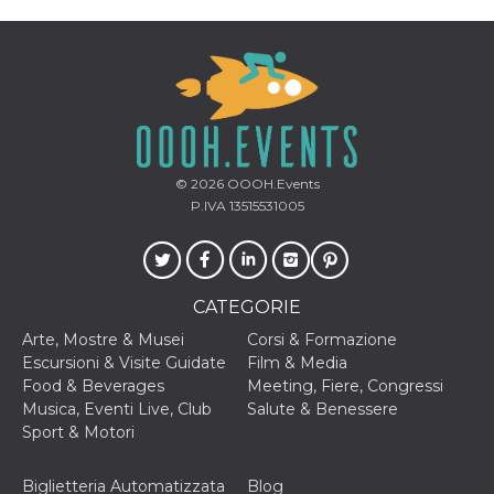
correttamente.
Storage declaration
Storage
Nome
Descrizione
type
fbssls_314278995690155
Session
storage
wpEmojiSettingsSupports
Session
© 2026
OOOH.Events
storage
P.IVA 13515531005
cn_uc__
Local
storage
CATEGORIE
Arte, Mostre & Musei
Corsi & Formazione
Escursioni & Visite Guidate
Film & Media
Food & Beverages
Meeting, Fiere, Congressi
Musica, Eventi Live, Club
Salute & Benessere
Provider /
Nome
Scadenza
Descrizione
Dominio
Sport & Motori
c_user
4
Cookie di a
Meta
settimane
utente. Può
Platform Inc.
Biglietteria Automatizzata
Blog
2 giorni
essere di se
.facebook.com