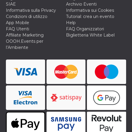
o persistent
SIAE
Archivio Eventi
30 giorni
Informativa sulla Privacy
Informativa sui Cookies
datr
2 anni
Questo coo
Meta
Condizioni di utilizzo
Tutorial: crea un evento
identifica il
Platform Inc.
App Mobile
Help
browser che
.facebook.com
connette a
FAQ Utenti
FAQ Organizzatori
Facebook. 
Affiliate Marketing
Biglietteria White Label
direttament
legato alla 
OOOH.Events per
Facebook
l’Ambiente
dell'utente.
Facebook s
che viene
utilizzato p
aiutare con 
sicurezza e a
di accesso
sospette, in
particolare p
rilevamento
bot che ten
di accedere 
servizio. F
afferma anc
il profilo
comportame
associato a
ciascun coo
datr viene
eliminato d
giorni. Que