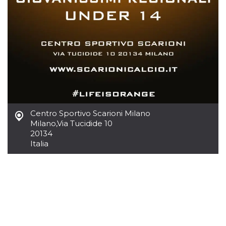
.oooh.events
browser accetti i
cookie.
PHPSESSID
Sessione
Cookie
PHP.net
generato da
oooh.events
applicazioni
basate sul
linguaggio PHP.
Si tratta di un
identificatore
generico
utilizzato per
mantenere le
variabili di
sessione utente.
Centro Sportivo Scarioni Milano
Normalmente è
un numero
Milano
,
Via Tucidide 10
generato in
20134
modo casuale, il
modo in cui
Italia
viene utilizzato
può essere
specifico per il
sito, ma un
buon esempio è
mantenere uno
stato di accesso
per un utente
tra le pagine.
m
1 anno 1
Questo cookie
Stripe