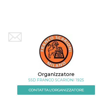
mese
viene
m.stripe.com
generalmente
utilizzato per le
prestazioni e
l'ottimizzazione
dei servizi di
elaborazione
dei pagamenti,
facilitando la
memorizzazione
dei contenuti
sul browser per
rendere le
pagine più
veloci.
CookieScriptConsent
4
Questo cookie
CookieScript
settimane
viene utilizzato
oooh.events
2 giorni
dal servizio
Cookie-
Script.com per
Organizzatore
ricordare le
preferenze di
SSD FRANCO SCARIONI 1925
consenso sui
cookie dei
visitatori. È
CONTATTA L'ORGANIZZATORE
necessario che il
banner dei
cookie di
Cookie-
Script.com
funzioni