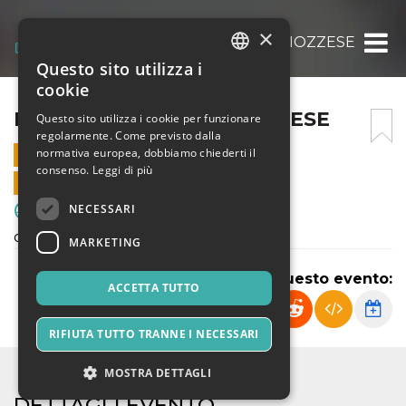
×
FRANCO SCARIONI -RIOZZESE
Questo sito utilizza i
ITALIAN
cookie
ENGLISH
FRANCO SCARIONI -RIOZZESE
Questo sito utilizza i cookie per funzionare
regolarmente. Come previsto dalla
SPANISH
normativa europea, dobbiamo chiederti il
14 DICEMBRE 2024 - 17:00
consenso.
Leggi di più
VENDITE ONLINE TERMINATE
NECESSARI
Sport & Motori
campionato regionale under 14
MARKETING
Condividi questo evento:
ACCETTA TUTTO
RIFIUTA TUTTO TRANNE I NECESSARI
MOSTRA DETTAGLI
DETTAGLI EVENTO