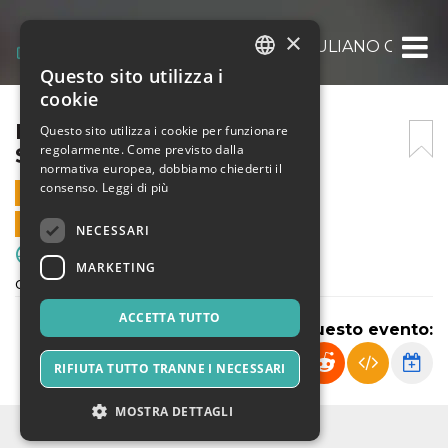
×
FRANCO SCARIONI – SANGIULIANO CVS
Questo sito utilizza i
ITALIAN
cookie
ENGLISH
FRANCO SCARIONI –
Questo sito utilizza i cookie per funzionare
regolarmente. Come previsto dalla
SANGIULIANO CVS
SPANISH
normativa europea, dobbiamo chiederti il
consenso.
Leggi di più
23 NOVEMBRE 2024 - 15:30
VENDITE ONLINE TERMINATE
NECESSARI
Sport & Motori
MARKETING
campionato esordienti U12 2013
ACCETTA TUTTO
Condividi questo evento:
RIFIUTA TUTTO TRANNE I NECESSARI
MOSTRA DETTAGLI