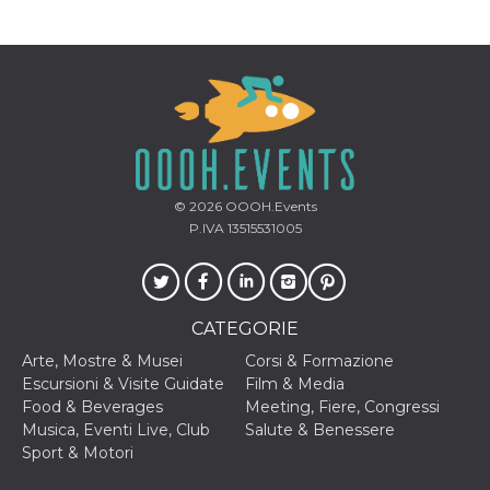
correttamente.
Storage declaration
Storage
Nome
Descrizione
type
fbssls_314278995690155
Session
storage
wpEmojiSettingsSupports
Session
storage
© 2026
OOOH.Events
cn_uc__
Local
P.IVA 13515531005
storage
CATEGORIE
Arte, Mostre & Musei
Corsi & Formazione
Escursioni & Visite Guidate
Film & Media
Food & Beverages
Meeting, Fiere, Congressi
Provider /
Nome
Scadenza
Descrizione
Dominio
Musica, Eventi Live, Club
Salute & Benessere
Sport & Motori
c_user
4
Cookie di a
Meta
settimane
utente. Può
Platform Inc.
2 giorni
essere di se
.facebook.com