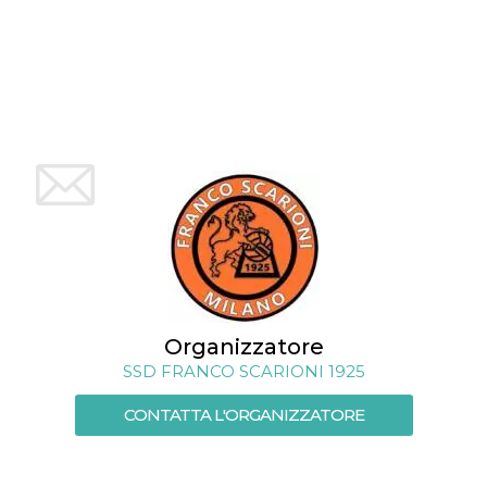
mese
viene
m.stripe.com
generalmente
utilizzato per le
prestazioni e
l'ottimizzazione
dei servizi di
elaborazione
dei pagamenti,
facilitando la
memorizzazione
dei contenuti
sul browser per
rendere le
pagine più
veloci.
CookieScriptConsent
4
Questo cookie
CookieScript
settimane
viene utilizzato
oooh.events
2 giorni
dal servizio
Cookie-
Script.com per
ricordare le
preferenze di
Organizzatore
consenso sui
cookie dei
SSD FRANCO SCARIONI 1925
visitatori. È
necessario che il
CONTATTA L'ORGANIZZATORE
banner dei
cookie di
Cookie-
Script.com
funzioni