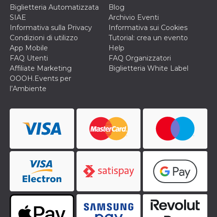
o persistent
Biglietteria Automatizzata
Blog
30 giorni
SIAE
Archivio Eventi
datr
2 anni
Questo coo
Meta
Informativa sulla Privacy
Informativa sui Cookies
identifica il
Platform Inc.
Condizioni di utilizzo
Tutorial: crea un evento
browser che
.facebook.com
connette a
App Mobile
Help
Facebook. 
FAQ Utenti
FAQ Organizzatori
direttament
legato alla 
Affiliate Marketing
Biglietteria White Label
Facebook
OOOH.Events per
dell'utente.
Facebook s
l’Ambiente
che viene
utilizzato p
aiutare con 
sicurezza e a
di accesso
sospette, in
particolare p
rilevamento
bot che ten
di accedere 
servizio. F
afferma anc
il profilo
comportame
associato a
ciascun coo
datr viene
eliminato d
giorni. Que