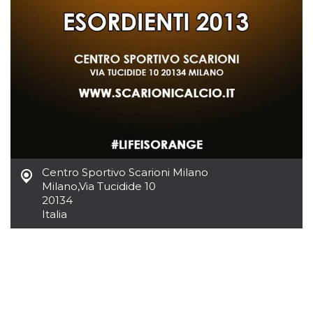
.oooh.events
browser accetti i
cookie.
PHPSESSID
Sessione
Cookie
PHP.net
generato da
oooh.events
applicazioni
basate sul
linguaggio PHP.
Si tratta di un
identificatore
generico
utilizzato per
mantenere le
variabili di
sessione utente.
Normalmente è
un numero
Centro Sportivo Scarioni Milano
generato in
Milano
,
Via Tucidide 10
modo casuale, il
modo in cui
20134
viene utilizzato
Italia
può essere
specifico per il
sito, ma un
buon esempio è
mantenere uno
stato di accesso
per un utente
tra le pagine.
m
1 anno 1
Questo cookie
Stripe