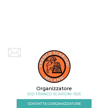
mese
viene
m.stripe.com
generalmente
utilizzato per le
prestazioni e
l'ottimizzazione
dei servizi di
elaborazione
dei pagamenti,
facilitando la
memorizzazione
dei contenuti
sul browser per
rendere le
pagine più
veloci.
CookieScriptConsent
4
Questo cookie
CookieScript
settimane
viene utilizzato
oooh.events
2 giorni
dal servizio
Cookie-
Script.com per
ricordare le
preferenze di
consenso sui
cookie dei
visitatori. È
Organizzatore
necessario che il
banner dei
SSD FRANCO SCARIONI 1925
cookie di
Cookie-
Script.com
CONTATTA L'ORGANIZZATORE
funzioni