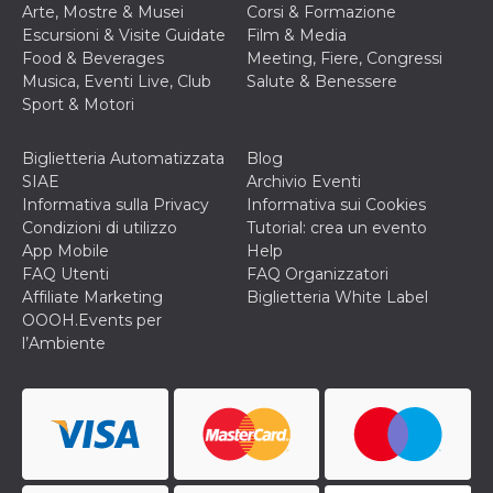
Arte, Mostre & Musei
Corsi & Formazione
o persistent
30 giorni
Escursioni & Visite Guidate
Film & Media
Food & Beverages
Meeting, Fiere, Congressi
datr
2 anni
Questo coo
Meta
identifica il
Platform Inc.
Musica, Eventi Live, Club
Salute & Benessere
browser che
.facebook.com
Sport & Motori
connette a
Facebook. 
direttament
legato alla 
Biglietteria Automatizzata
Blog
Facebook
SIAE
Archivio Eventi
dell'utente.
Facebook s
Informativa sulla Privacy
Informativa sui Cookies
che viene
Condizioni di utilizzo
Tutorial: crea un evento
utilizzato p
aiutare con 
App Mobile
Help
sicurezza e a
FAQ Utenti
FAQ Organizzatori
di accesso
sospette, in
Affiliate Marketing
Biglietteria White Label
particolare p
OOOH.Events per
rilevamento
bot che ten
l’Ambiente
di accedere 
servizio. F
afferma anc
il profilo
comportame
associato a
ciascun coo
datr viene
eliminato d
giorni. Que