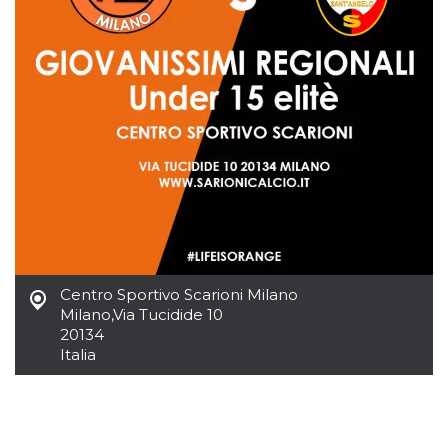
.oooh.events
browser accetti i
cookie.
PHPSESSID
Sessione
Cookie
PHP.net
generato da
oooh.events
applicazioni
basate sul
linguaggio PHP.
Si tratta di un
identificatore
generico
utilizzato per
mantenere le
variabili di
sessione utente.
Normalmente è
un numero
generato in
modo casuale, il
modo in cui
Centro Sportivo Scarioni Milano
viene utilizzato
può essere
Milano
,
Via Tucidide 10
specifico per il
20134
sito, ma un
buon esempio è
Italia
mantenere uno
stato di accesso
per un utente
tra le pagine.
m
1 anno 1
Questo cookie
Stripe