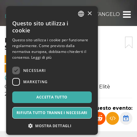
×
FRANCO SCARIONI -SANT’ANGELO
Questo sito utilizza i
ITALIAN
cookie
ENGLISH
FRANCO SCARIONI -
Questo sito utilizza i cookie per funzionare
regolarmente. Come previsto dalla
SANT’ANGELO
SPANISH
normativa europea, dobbiamo chiederti il
consenso.
Leggi di più
29 OTTOBRE 2023 - 09:30
VENDITE ONLINE TERMINATE
NECESSARI
Sport & Motori
MARKETING
Campionato Giovanissimi U15 Regionali Elitè
2023/2024
ACCETTA TUTTO
Condividi questo evento:
RIFIUTA TUTTO TRANNE I NECESSARI
MOSTRA DETTAGLI