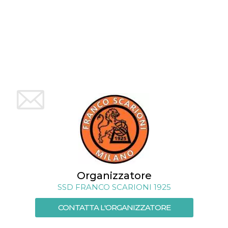
mese
viene
m.stripe.com
generalmente
utilizzato per le
prestazioni e
l'ottimizzazione
dei servizi di
elaborazione
dei pagamenti,
facilitando la
memorizzazione
dei contenuti
sul browser per
rendere le
pagine più
veloci.
CookieScriptConsent
4
Questo cookie
CookieScript
settimane
viene utilizzato
oooh.events
2 giorni
dal servizio
Cookie-
Script.com per
ricordare le
preferenze di
consenso sui
cookie dei
Organizzatore
visitatori. È
SSD FRANCO SCARIONI 1925
necessario che il
banner dei
cookie di
CONTATTA L'ORGANIZZATORE
Cookie-
Script.com
funzioni