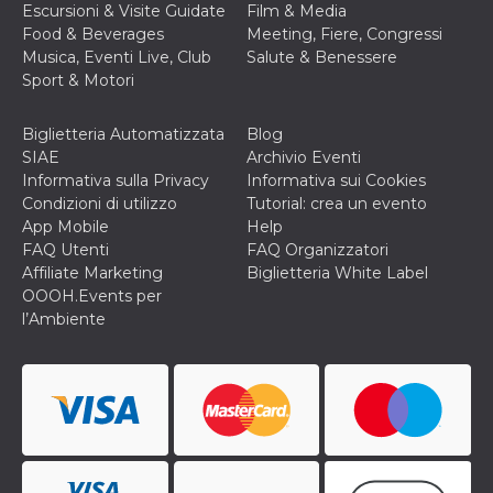
Escursioni & Visite Guidate
Film & Media
o persistent
30 giorni
Food & Beverages
Meeting, Fiere, Congressi
Musica, Eventi Live, Club
Salute & Benessere
datr
2 anni
Questo coo
Meta
identifica il
Platform Inc.
Sport & Motori
browser che
.facebook.com
connette a
Facebook. 
Biglietteria Automatizzata
Blog
direttament
legato alla 
SIAE
Archivio Eventi
Facebook
Informativa sulla Privacy
Informativa sui Cookies
dell'utente.
Facebook s
Condizioni di utilizzo
Tutorial: crea un evento
che viene
App Mobile
Help
utilizzato p
aiutare con 
FAQ Utenti
FAQ Organizzatori
sicurezza e a
Affiliate Marketing
Biglietteria White Label
di accesso
sospette, in
OOOH.Events per
particolare p
l’Ambiente
rilevamento
bot che ten
di accedere 
servizio. F
afferma anc
il profilo
comportame
associato a
ciascun coo
datr viene
eliminato d
giorni. Que