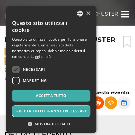
×
FRANCO SCARIONI – SCHUSTER
Questo sito utilizza i
ITALIAN
cookie
ENGLISH
FRANCO SCARIONI – SCHUSTER
Questo sito utilizza i cookie per funzionare
regolarmente. Come previsto dalla
SPANISH
normativa europea, dobbiamo chiederti il
2 FEBBRAIO 2025 - 09:30
consenso.
Leggi di più
VENDITE ONLINE TERMINATE
NECESSARI
Sport & Motori
U15 Regionali èlite
MARKETING
Condividi questo evento:
ACCETTA TUTTO
RIFIUTA TUTTO TRANNE I NECESSARI
MOSTRA DETTAGLI
DETTAGLI EVENTO