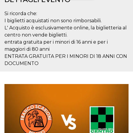
Necessari
Marketing
Si ricorda che:
I biglietti acquistati non sono rimborsabili.
I cookie strettamente necessari o tecnici sono
indispensabili al funzionamento del sito. I
L' Acquisto è esclusivamente online, la biglietteria al
servizi qui presenti non potranno funzionare
centro non vende biglietti.
senza.
entrata gratuita per i minori di 16 anni e per i
Provider /
Nome
Scadenza
Descrizione
maggiori di 80 anni
Dominio
ENTRATA GRATUITA PER I MINORI DI 18 ANNI CON
cf_clearance
1 anno
Clearance
Cloudflare,
Cookie from
Inc.
DOCUMENTO
CloudFlare
.oooh.events
stores the proof
of challenge
passed. It is
used to no
longer issue a
captcha or
jschallenge
challenge if
present. It is
required to
reach origin
server.
wordpress_test_cookie
Sessione
Cookie di
Automattic
Wordpress,
Inc.
verifica che il