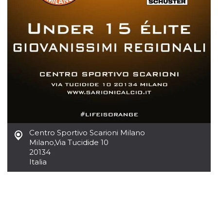
.oooh.events
browser accetti i
cookie.
PHPSESSID
Sessione
Cookie
PHP.net
generato da
oooh.events
applicazioni
basate sul
linguaggio PHP.
Si tratta di un
identificatore
generico
utilizzato per
mantenere le
variabili di
sessione utente.
Normalmente è
un numero
generato in
modo casuale, il
Centro Sportivo Scarioni Milano
modo in cui
Milano
,
Via Tucidide 10
viene utilizzato
può essere
20134
specifico per il
Italia
sito, ma un
buon esempio è
mantenere uno
stato di accesso
per un utente
tra le pagine.
m
1 anno 1
Questo cookie
Stripe