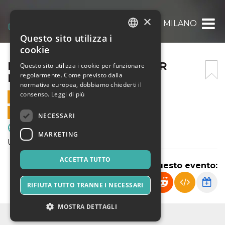
×
FRANCO SCARIONI – VIGOR MILANO
Questo sito utilizza i
ITALIAN
cookie
ENGLISH
FRANCO SCARIONI – VIGOR
Questo sito utilizza i cookie per funzionare
regolarmente. Come previsto dalla
MILANO
SPANISH
normativa europea, dobbiamo chiederti il
consenso.
Leggi di più
3 NOVEMBRE 2024 - 13:00
VENDITE ONLINE TERMINATE
NECESSARI
Sport & Motori
MARKETING
U15 Regionali èlite
ACCETTA TUTTO
Condividi questo evento:
RIFIUTA TUTTO TRANNE I NECESSARI
MOSTRA DETTAGLI