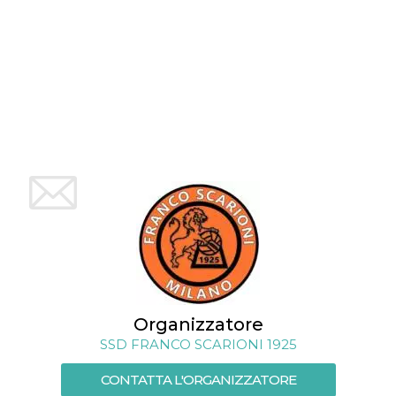
mese
viene
m.stripe.com
generalmente
utilizzato per le
prestazioni e
l'ottimizzazione
dei servizi di
elaborazione
dei pagamenti,
facilitando la
memorizzazione
dei contenuti
sul browser per
rendere le
pagine più
veloci.
CookieScriptConsent
4
Questo cookie
CookieScript
settimane
viene utilizzato
oooh.events
2 giorni
dal servizio
Cookie-
Script.com per
ricordare le
preferenze di
consenso sui
cookie dei
visitatori. È
Organizzatore
necessario che il
banner dei
SSD FRANCO SCARIONI 1925
cookie di
Cookie-
Script.com
CONTATTA L'ORGANIZZATORE
funzioni