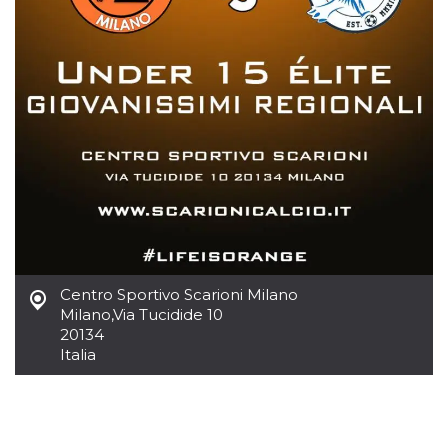
.oooh.events
browser accetti i
cookie.
PHPSESSID
Sessione
Cookie
PHP.net
generato da
oooh.events
applicazioni
basate sul
linguaggio PHP.
Si tratta di un
identificatore
generico
utilizzato per
mantenere le
variabili di
sessione utente.
Normalmente è
un numero
generato in
modo casuale, il
modo in cui
Centro Sportivo Scarioni Milano
viene utilizzato
può essere
Milano
,
Via Tucidide 10
specifico per il
20134
sito, ma un
buon esempio è
Italia
mantenere uno
stato di accesso
per un utente
tra le pagine.
m
1 anno 1
Questo cookie
Stripe