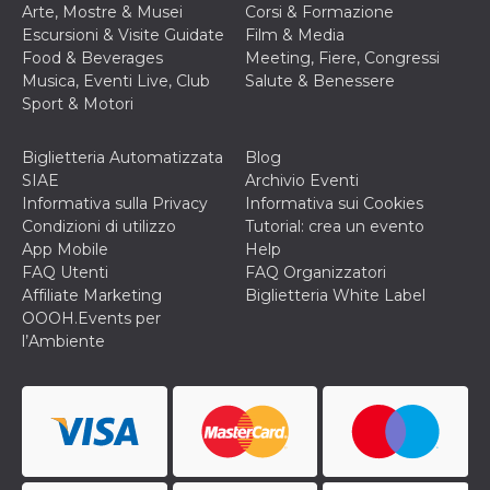
Arte, Mostre & Musei
Corsi & Formazione
o persistent
30 giorni
Escursioni & Visite Guidate
Film & Media
Food & Beverages
Meeting, Fiere, Congressi
datr
2 anni
Questo coo
Meta
identifica il
Platform Inc.
Musica, Eventi Live, Club
Salute & Benessere
browser che
.facebook.com
Sport & Motori
connette a
Facebook. 
direttament
legato alla 
Biglietteria Automatizzata
Blog
Facebook
SIAE
Archivio Eventi
dell'utente.
Facebook s
Informativa sulla Privacy
Informativa sui Cookies
che viene
Condizioni di utilizzo
Tutorial: crea un evento
utilizzato p
aiutare con 
App Mobile
Help
sicurezza e a
FAQ Utenti
FAQ Organizzatori
di accesso
sospette, in
Affiliate Marketing
Biglietteria White Label
particolare p
OOOH.Events per
rilevamento
bot che ten
l’Ambiente
di accedere 
servizio. F
afferma anc
il profilo
comportame
associato a
ciascun coo
datr viene
eliminato d
giorni. Que