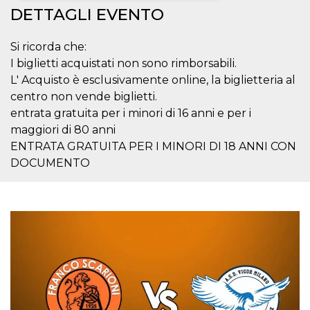
DETTAGLI EVENTO
Necessari
Marketing
Si ricorda che:
I cookie strettamente necessari o tecnici sono
indispensabili al funzionamento del sito. I
I biglietti acquistati non sono rimborsabili.
servizi qui presenti non potranno funzionare
L' Acquisto è esclusivamente online, la biglietteria al
senza.
centro non vende biglietti.
Provider /
Nome
Scadenza
Descrizione
entrata gratuita per i minori di 16 anni e per i
Dominio
maggiori di 80 anni
cf_clearance
1 anno
Clearance
Cloudflare,
Cookie from
ENTRATA GRATUITA PER I MINORI DI 18 ANNI CON
Inc.
CloudFlare
.oooh.events
DOCUMENTO
stores the proof
of challenge
passed. It is
used to no
longer issue a
captcha or
jschallenge
challenge if
present. It is
required to
reach origin
server.
wordpress_test_cookie
Sessione
Cookie di
Automattic
Wordpress,
Inc.
verifica che il