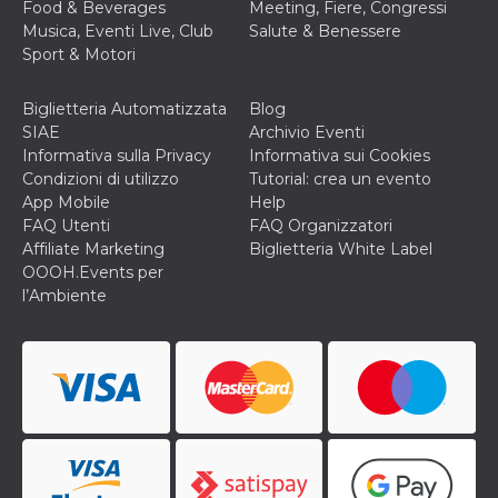
Food & Beverages
Meeting, Fiere, Congressi
o persistent
30 giorni
Musica, Eventi Live, Club
Salute & Benessere
Sport & Motori
datr
2 anni
Questo coo
Meta
identifica il
Platform Inc.
browser che
.facebook.com
connette a
Biglietteria Automatizzata
Blog
Facebook. 
SIAE
Archivio Eventi
direttament
legato alla 
Informativa sulla Privacy
Informativa sui Cookies
Facebook
Condizioni di utilizzo
Tutorial: crea un evento
dell'utente.
Facebook s
App Mobile
Help
che viene
FAQ Utenti
FAQ Organizzatori
utilizzato p
aiutare con 
Affiliate Marketing
Biglietteria White Label
sicurezza e a
OOOH.Events per
di accesso
sospette, in
l’Ambiente
particolare p
rilevamento
bot che ten
di accedere 
servizio. F
afferma anc
il profilo
comportame
associato a
ciascun coo
datr viene
eliminato d
giorni. Que