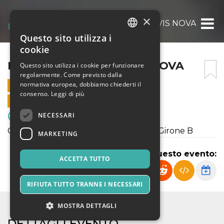
×
FRANCO SCARIONI – VIS NOVA
Questo sito utilizza i
ITALIAN
cookie
ENGLISH
FRANCO SCARIONI – VIS NOVA
Questo sito utilizza i cookie per funzionare
regolarmente. Come previsto dalla
SPANISH
normativa europea, dobbiamo chiederti il
15 OTTOBRE 2023 - 09:30
consenso.
Leggi di più
VENDITE ONLINE TERMINATE
NECESSARI
Sport & Motori
Campionato Allievi U15 Regionali Elitè Girone B
MARKETING
Condividi questo evento:
ACCETTA TUTTO
RIFIUTA TUTTO TRANNE I NECESSARI
MOSTRA DETTAGLI
DETTAGLI EVENTO