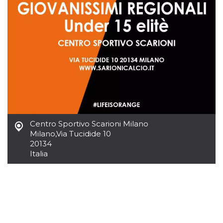
.oooh.events
browser accetti i
cookie.
PHPSESSID
Sessione
Cookie
PHP.net
generato da
oooh.events
applicazioni
basate sul
linguaggio PHP.
Si tratta di un
identificatore
generico
utilizzato per
mantenere le
variabili di
sessione utente.
Normalmente è
un numero
Centro Sportivo Scarioni Milano
generato in
Milano
,
Via Tucidide 10
modo casuale, il
modo in cui
20134
viene utilizzato
Italia
può essere
specifico per il
sito, ma un
buon esempio è
mantenere uno
stato di accesso
per un utente
tra le pagine.
m
1 anno 1
Questo cookie
Stripe