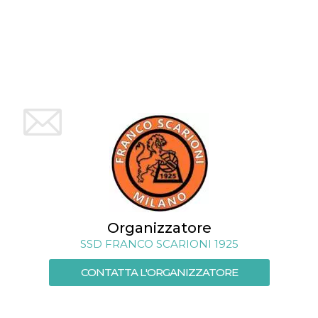
mese
viene
m.stripe.com
generalmente
utilizzato per le
prestazioni e
l'ottimizzazione
dei servizi di
elaborazione
dei pagamenti,
facilitando la
memorizzazione
dei contenuti
sul browser per
rendere le
pagine più
veloci.
CookieScriptConsent
4
Questo cookie
CookieScript
settimane
viene utilizzato
oooh.events
2 giorni
dal servizio
Cookie-
Script.com per
ricordare le
preferenze di
Organizzatore
consenso sui
cookie dei
SSD FRANCO SCARIONI 1925
visitatori. È
necessario che il
banner dei
CONTATTA L'ORGANIZZATORE
cookie di
Cookie-
Script.com
funzioni