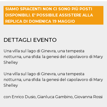
Necessari
Marketing
SIAMO SPIACENTI NON CI SONO PIÙ POSTI
DISPONIBILI. E' POSSIBILE ASSISTERE ALLA
I cookie strettamente necessari o tecnici sono
REPLICA DI DOMENICA 19 MAGGIO
indispensabili al funzionamento del sito. I
servizi qui presenti non potranno funzionare
senza.
Provider /
Nome
Scadenza
Descrizione
DETTAGLI EVENTO
Dominio
cf_clearance
1 anno
Clearance
Cloudflare,
Cookie from
Inc.
Una villa sul lago di Ginevra, una tempesta
CloudFlare
.oooh.events
notturna, una sfida: la genesi del capolavoro di Mary
stores the proof
of challenge
Shelley
passed. It is
used to no
longer issue a
captcha or
Una villa sul lago di Ginevra, una tempesta
jschallenge
notturna, una sfida: la genesi del capolavoro di Mary
challenge if
present. It is
Shelley
required to
reach origin
server.
con Enrico Dusio, Gianluca Gambino, Giovanna Rossi
wordpress_test_cookie
Sessione
Cookie di
Automattic
Wordpress,
Inc.
verifica che il