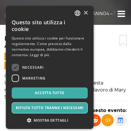
×
FRANKENSTEIN – BUNKER ANN04 – 18 MAG
Questo sito utilizza i
ITALIAN
cookie
ENGLISH
FRANKENSTEIN – BUNKER
Questo sito utilizza i cookie per funzionare
regolarmente. Come previsto dalla
ANN04 – 18 MAGGIO 2024
SPANISH
normativa europea, dobbiamo chiederti il
consenso.
Leggi di più
18 MAGGIO 2024 - 19:30
VENDITE ONLINE TERMINATE
NECESSARI
Arte, Mostre & Musei
MARKETING
Una villa sul lago di Ginevra, una tempesta
notturna, una sfida: la genesi del capolavoro di Mary
ACCETTA TUTTO
Shelley
RIFIUTA TUTTO TRANNE I NECESSARI
Condividi questo evento:
MOSTRA DETTAGLI