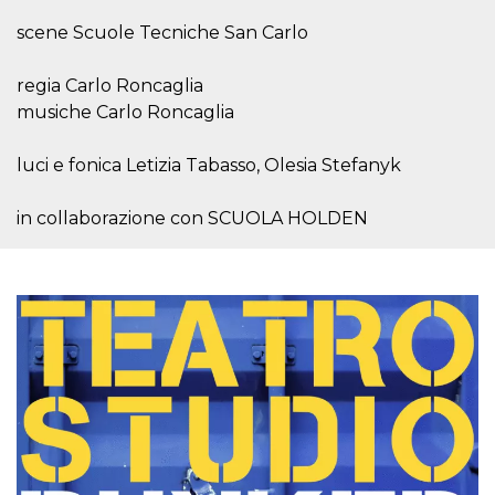
.oooh.events
browser accetti i
scene Scuole Tecniche San Carlo
cookie.
PHPSESSID
Sessione
Cookie
PHP.net
generato da
oooh.events
regia Carlo Roncaglia
applicazioni
basate sul
musiche Carlo Roncaglia
linguaggio PHP.
Si tratta di un
identificatore
luci e fonica Letizia Tabasso, Olesia Stefanyk
generico
utilizzato per
mantenere le
in collaborazione con SCUOLA HOLDEN
variabili di
sessione utente.
Normalmente è
un numero
generato in
modo casuale, il
modo in cui
viene utilizzato
può essere
specifico per il
sito, ma un
buon esempio è
mantenere uno
stato di accesso
per un utente
tra le pagine.
m
1 anno 1
Questo cookie
Stripe