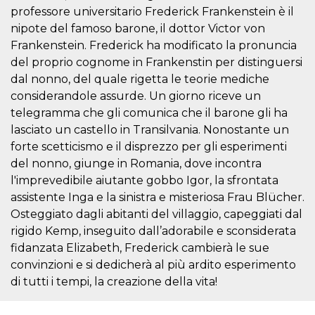
mese
viene
m.stripe.com
professore universitario Frederick Frankenstein è il
generalmente
utilizzato per le
nipote del famoso barone, il dottor Victor von
prestazioni e
l'ottimizzazione
Frankenstein. Frederick ha modificato la pronuncia
dei servizi di
elaborazione
del proprio cognome in Frankenstin per distinguersi
dei pagamenti,
dal nonno, del quale rigetta le teorie mediche
facilitando la
memorizzazione
considerandole assurde. Un giorno riceve un
dei contenuti
sul browser per
telegramma che gli comunica che il barone gli ha
rendere le
lasciato un castello in Transilvania. Nonostante un
pagine più
veloci.
forte scetticismo e il disprezzo per gli esperimenti
CookieScriptConsent
4
Questo cookie
CookieScript
del nonno, giunge in Romania, dove incontra
settimane
viene utilizzato
oooh.events
l'imprevedibile aiutante gobbo Igor, la sfrontata
2 giorni
dal servizio
Cookie-
assistente Inga e la sinistra e misteriosa Frau Blücher.
Script.com per
ricordare le
Osteggiato dagli abitanti del villaggio, capeggiati dal
preferenze di
consenso sui
rigido Kemp, inseguito dall’adorabile e sconsiderata
cookie dei
fidanzata Elizabeth, Frederick cambierà le sue
visitatori. È
necessario che il
convinzioni e si dedicherà al più ardito esperimento
banner dei
cookie di
di tutti i tempi, la creazione della vita!
Cookie-
Script.com
funzioni