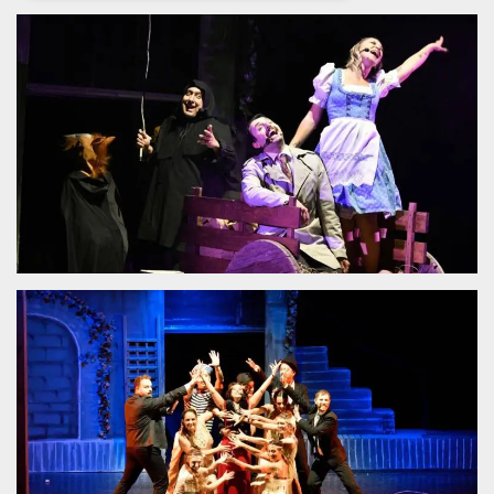
Necessari
Marketing
I cookie strettamente necessari o tecnici sono
indispensabili al funzionamento del sito. I
servizi qui presenti non potranno funzionare
senza.
Provider /
Nome
Scadenza
Descrizione
Dominio
cf_clearance
1 anno
Clearance
Cloudflare,
Cookie from
Inc.
CloudFlare
.oooh.events
stores the proof
of challenge
passed. It is
used to no
longer issue a
captcha or
jschallenge
challenge if
present. It is
required to
reach origin
server.
wordpress_test_cookie
Sessione
Cookie di
Automattic
Wordpress,
Inc.
verifica che il