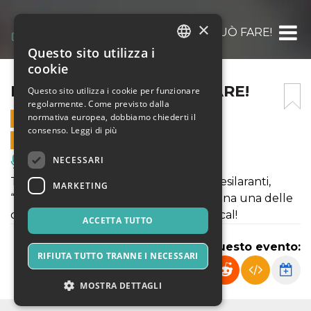
×
FRANKENSTIN – SI PUÒ FARE!
Questo sito utilizza i
ITALIAN
cookie
ENGLISH
FRANKENSTIN – SI PUÒ FARE!
Questo sito utilizza i cookie per funzionare
regolarmente. Come previsto dalla
SPANISH
normativa europea, dobbiamo chiederti il
14 FEBBRAIO 2026 - 21:00
consenso.
Leggi di più
VENDITE ONLINE TERMINATE
NECESSARI
Musica, Eventi Live, Club
Tra personaggi grotteschi e situazioni esilaranti,
MARKETING
“Frankenstin - Si può fare!” porta in scena una delle
commedie più amate in versione musical!
ACCETTA TUTTO
Condividi questo evento:
RIFIUTA TUTTO TRANNE I NECESSARI
MOSTRA DETTAGLI