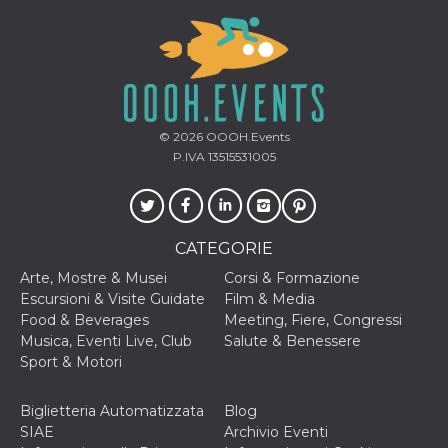
disabilitare 
.facebook.com
visualizzazi
delle inserz
Meta in base
sue attività 
web di terzi
sb
2 anni
Identificazi
Meta
browser di
Platform Inc.
Facebook,
.facebook.com
© 2026
OOOH.Events
autenticazi
marketing e 
P.IVA 13515531005
cookie di
funzione spe
di Facebook
usida
.facebook.com
Sessione
raccoglie
informazion
CATEGORIE
browser
dell'utente 
Arte, Mostre & Musei
Corsi & Formazione
dell'identifi
univoco, uti
Escursioni & Visite Guidate
Film & Media
per persona
Food & Beverages
Meeting, Fiere, Congressi
la pubblicit
gli utenti
Musica, Eventi Live, Club
Salute & Benessere
Sport & Motori
xs
3 mesi
Utilizzato p
Meta
mantenere 
Platform Inc.
sessione
.facebook.com
Biglietteria Automatizzata
Blog
__cf_bm
29 minuti
Questo coo
Cloudflare
SIAE
Archivio Eventi
58
viene utiliz
Inc.