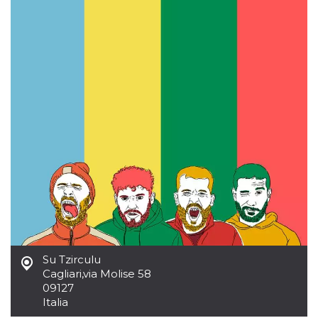
.oooh.events
browser accetti i
cookie.
PHPSESSID
Sessione
Cookie
PHP.net
generato da
oooh.events
applicazioni
basate sul
linguaggio PHP.
Si tratta di un
identificatore
generico
utilizzato per
mantenere le
variabili di
sessione utente.
Normalmente è
un numero
generato in
modo casuale, il
modo in cui
viene utilizzato
può essere
specifico per il
sito, ma un
buon esempio è
Su Tzirculu
mantenere uno
stato di accesso
Cagliari
,
via Molise 58
per un utente
09127
tra le pagine.
Italia
m
1 anno 1
Questo cookie
Stripe