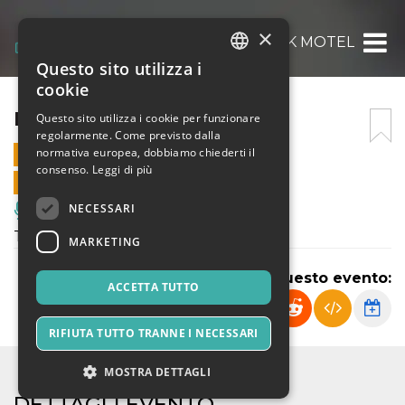
×
FREAK MOTEL
Questo sito utilizza i
ITALIAN
cookie
ENGLISH
FREAK MOTEL
Questo sito utilizza i cookie per funzionare
regolarmente. Come previsto dalla
SPANISH
normativa europea, dobbiamo chiederti il
15 DICEMBRE 2023 - 20:30
consenso.
Leggi di più
VENDITE ONLINE TERMINATE
NECESSARI
Musica, Eventi Live, Club
Tornano i Freak Motel a Su Tzirculu!
MARKETING
Condividi questo evento:
ACCETTA TUTTO
RIFIUTA TUTTO TRANNE I NECESSARI
MOSTRA DETTAGLI
DETTAGLI EVENTO