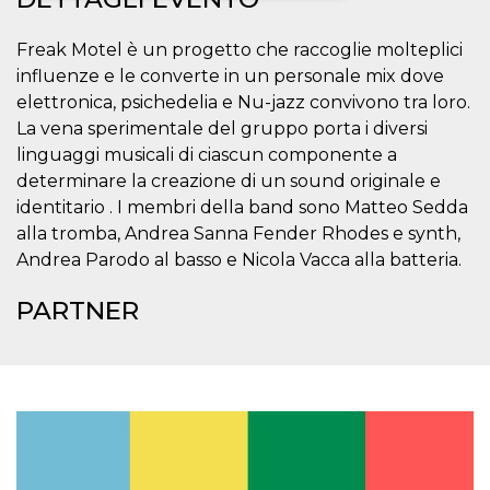
Necessari
Marketing
Freak Motel è un progetto che raccoglie molteplici
influenze e le converte in un personale mix dove
I cookie strettamente necessari o tecnici sono
indispensabili al funzionamento del sito. I
elettronica, psichedelia e Nu-jazz convivono tra loro.
servizi qui presenti non potranno funzionare
La vena sperimentale del gruppo porta i diversi
senza.
linguaggi musicali di ciascun componente a
Provider /
Nome
Scadenza
Descrizione
determinare la creazione di un sound originale e
Dominio
identitario . I membri della band sono Matteo Sedda
cf_clearance
1 anno
Clearance
Cloudflare,
Cookie from
Inc.
alla tromba, Andrea Sanna Fender Rhodes e synth,
CloudFlare
.oooh.events
Andrea Parodo al basso e Nicola Vacca alla batteria.
stores the proof
of challenge
passed. It is
PARTNER
used to no
longer issue a
captcha or
jschallenge
challenge if
present. It is
required to
reach origin
server.
wordpress_test_cookie
Sessione
Cookie di
Automattic
Wordpress,
Inc.
verifica che il