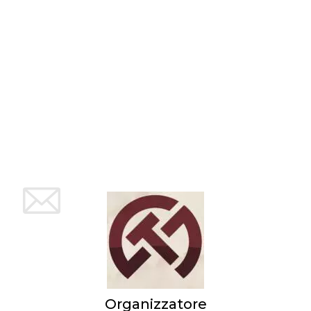
mese
viene
m.stripe.com
generalmente
utilizzato per le
prestazioni e
l'ottimizzazione
dei servizi di
elaborazione
dei pagamenti,
facilitando la
memorizzazione
dei contenuti
sul browser per
rendere le
pagine più
veloci.
CookieScriptConsent
4
Questo cookie
CookieScript
settimane
viene utilizzato
oooh.events
2 giorni
dal servizio
Cookie-
Script.com per
ricordare le
preferenze di
consenso sui
cookie dei
visitatori. È
necessario che il
banner dei
cookie di
Cookie-
Script.com
Organizzatore
funzioni