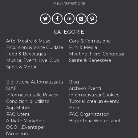
o persistent
P.IVA 13515531005
30 giorni
datr
2 anni
Questo coo
Meta
identifica il
Platform Inc.
browser che
.facebook.com
connette a
CATEGORIE
Facebook. 
direttament
Arte, Mostre & Musei
Corsi & Formazione
legato alla 
Facebook
Escursioni & Visite Guidate
Film & Media
dell'utente.
Food & Beverages
Meeting, Fiere, Congressi
Facebook s
che viene
Musica, Eventi Live, Club
Salute & Benessere
utilizzato p
Sport & Motori
aiutare con 
sicurezza e a
di accesso
sospette, in
Biglietteria Automatizzata
Blog
particolare p
SIAE
Archivio Eventi
rilevamento
bot che ten
Informativa sulla Privacy
Informativa sui Cookies
di accedere 
Condizioni di utilizzo
Tutorial: crea un evento
servizio. F
afferma anc
App Mobile
Help
il profilo
FAQ Utenti
FAQ Organizzatori
comportame
associato a
Affiliate Marketing
Biglietteria White Label
ciascun coo
OOOH.Events per
datr viene
eliminato d
l’Ambiente
giorni. Que