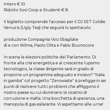
correttamente.
Intero € 10
Storage declaration
Ridotto Soci Coop e Studenti € 8
Storage
Nome
Descrizione
Il biglietto comprende l'accesso per il DJ SET Goldie
type
Venus is {Ugly Tea} che seguirà lo spettacolo.
fbssls_314278995690155
Session
storage
produzione Compagnia Voci Sbagliate
wpEmojiSettingsSupports
Session
storage
di e con Wilma, Paolo Olita e Fabio Buonocore
cn_uc__
Local
storage
In scena le elezioni politiche del Parlamento. Di
fronte alla crisi energetica e al crescente lupismo
tecnologico, la classe dirigente sarà in grado di
proporre un programma adeguato e incisivo? "Italia
in gamba" col progetto "Zerowaste" si prefigge in sei
punti di risolvere tutti i problemi che affliggono il
Provider /
nostro paese su cui dominano le cicatrici di
Nome
Scadenza
Descrizione
Dominio
corruzione e mafia. Una bocchetta di speranza, una
c_user
4
Cookie di a
Meta
manopola di gas esilarante. Vi aspettiamo alle urne!
settimane
utente. Può
Platform Inc.
2 giorni
essere di se
.facebook.com