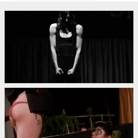
Necessari
Marketing
I cookie strettamente necessari o tecnici sono
indispensabili al funzionamento del sito. I
servizi qui presenti non potranno funzionare
senza.
Provider /
Nome
Scadenza
Descrizione
Dominio
cf_clearance
1 anno
Clearance
Cloudflare,
Cookie from
Inc.
CloudFlare
.oooh.events
stores the proof
of challenge
passed. It is
used to no
longer issue a
captcha or
jschallenge
challenge if
present. It is
required to
reach origin
server.
wordpress_test_cookie
Sessione
Cookie di
Automattic
Wordpress,
Inc.
verifica che il