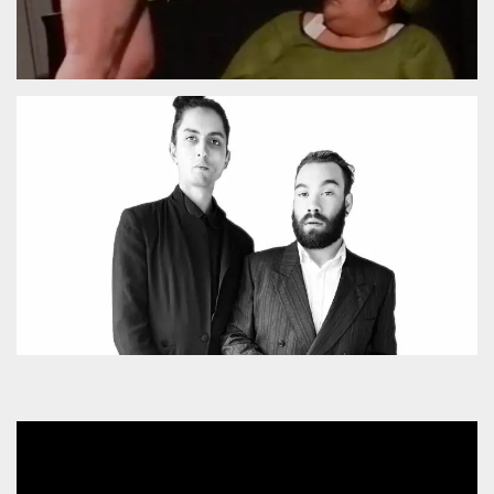
.oooh.events
browser accetti i
cookie.
PHPSESSID
Sessione
Cookie
PHP.net
generato da
oooh.events
applicazioni
basate sul
linguaggio PHP.
Si tratta di un
identificatore
generico
utilizzato per
mantenere le
variabili di
sessione utente.
Normalmente è
un numero
generato in
modo casuale, il
modo in cui
viene utilizzato
può essere
specifico per il
sito, ma un
buon esempio è
mantenere uno
stato di accesso
per un utente
tra le pagine.
m
1 anno 1
Questo cookie
Stripe