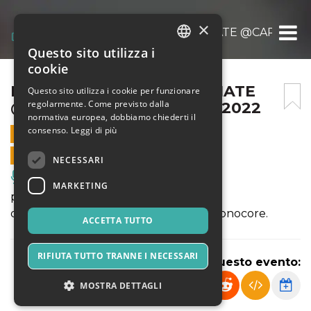
×
FUGA DI GAS-VOCI SBAGLIATE @CARACOL 
Questo sito utilizza i
ITALIAN
cookie
ENGLISH
FUGA DI GAS-VOCI SBAGLIATE
Questo sito utilizza i cookie per funzionare
regolarmente. Come previsto dalla
@CARACOL 18 DICEMBRE 2022
SPANISH
normativa europea, dobbiamo chiederti il
consenso.
Leggi di più
18 DICEMBRE 2022 - 21:00
VENDITE ONLINE TERMINATE
NECESSARI
Musica, Eventi Live, Club
MARKETING
produzione Compagnia Voci Sbagliate
di e con Wilma, Paolo Olita e Fabio Buonocore.
ACCETTA TUTTO
RIFIUTA TUTTO TRANNE I NECESSARI
Condividi questo evento:
MOSTRA DETTAGLI