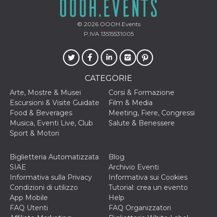
VISITOR_INFO1_LIVE
5 mesi 4
Questo cook
Google LLC
settimane
impostato 
.youtube.com
© 2026
OOOH.Events
Youtube pe
tenere tracc
P.IVA 13515531005
delle prefe
dell'utente p
video di Yo
incorporati 
siti; può an
determinare 
CATEGORIE
visitatore de
web sta
Arte, Mostre & Musei
Corsi & Formazione
utilizzando 
nuova o la
Escursioni & Visite Guidate
Film & Media
vecchia ver
Food & Beverages
Meeting, Fiere, Congressi
dell'interfac
Youtube.
Musica, Eventi Live, Club
Salute & Benessere
Sport & Motori
VISITOR_PRIVACY_METADATA
5 mesi 4
Questo coo
YouTube
settimane
viene utiliz
.youtube.com
per memori
le scelte di
Biglietteria Automatizzata
Blog
consenso e
SIAE
Archivio Eventi
privacy dell
per la loro
Informativa sulla Privacy
Informativa sui Cookies
interazione 
Condizioni di utilizzo
Tutorial: crea un evento
sito. Registr
sul consens
App Mobile
Help
visitatore r
FAQ Utenti
FAQ Organizzatori
a varie poli
impostazion