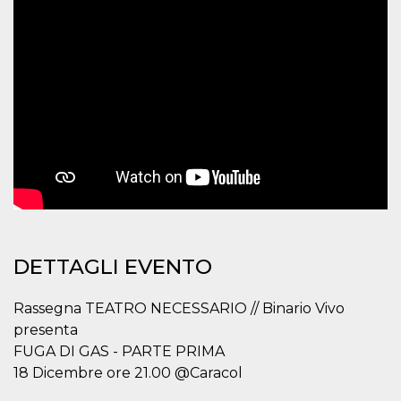
mese
viene
m.stripe.com
generalmente
utilizzato per le
prestazioni e
l'ottimizzazione
dei servizi di
elaborazione
dei pagamenti,
facilitando la
memorizzazione
dei contenuti
sul browser per
rendere le
pagine più
veloci.
CookieScriptConsent
4
Questo cookie
CookieScript
settimane
viene utilizzato
oooh.events
2 giorni
dal servizio
Cookie-
Script.com per
DETTAGLI EVENTO
ricordare le
preferenze di
consenso sui
cookie dei
Rassegna TEATRO NECESSARIO // Binario Vivo
visitatori. È
presenta
necessario che il
banner dei
FUGA DI GAS - PARTE PRIMA
cookie di
Cookie-
18 Dicembre ore 21.00 @Caracol
Script.com
funzioni