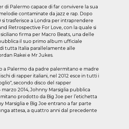
 di Palermo capace di far convivere la sua
 melodie contaminate da jazz e rap. Dopo
0 si trasferisce a Londra per intraprendere
nd Retrospective For Love, con la quale si
siciliano firma per Macro Beats, una delle
pubblica il suo primo album ufficiale
 di tutta Italia parallelamente alle
 Jordan Rakei e Mr Jukes.
nato a Palermo da padre palermitano e madre
i di rapper italiani, nel 2012 esce in tutti i
oglio", secondo disco del rapper
8 marzo 2014, Johnny Marsiglia pubblica
rmitano prodotto da Big Joe per l’etichetta
 Marsiglia e Big Joe entrano a far parte
unga attesa, a quattro anni dal precedente