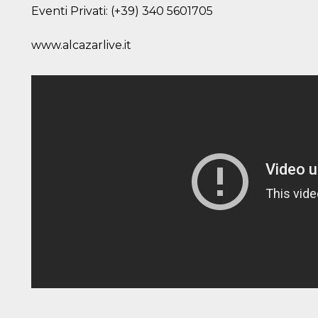
e per
Eventi Privati: (+39) 340 5601705
kie
www.alcazarlive.it
 si
Non è
e
singola
egnala
er
la
ttività
er il
 di
tano
al
acebook
he che
ntale
kie
opo 10
sto