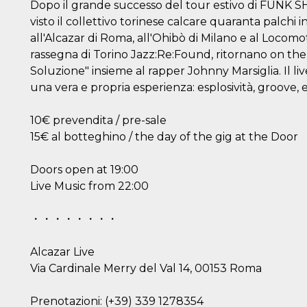
Dopo il grande successo del tour estivo di FUN
visto il collettivo torinese calcare quaranta palchi i
all'Alcazar di Roma, all'Ohibò di Milano e al Locomot
rassegna di Torino Jazz:Re:Found, ritornano on th
Soluzione" insieme al rapper Johnny Marsiglia. Il l
una vera e propria esperienza: esplosività, groove, e
10€ prevendita / pre-sale
15€ al botteghino / the day of the gig at the Door
Doors open at 19:00
Live Music from 22:00
・・・・・・・・
Alcazar Live
Via Cardinale Merry del Val 14, 00153 Roma
ccesso
Prenotazioni: (+39) 339 1278354
ssione