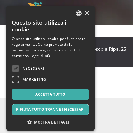
×
Questo sito utilizza i
ITALIAN
cookie
ENGLISH
Questo sito utilizza i cookie per funzionare
Alcazar
regolarmente. Come previsto dalla
SPANISH
Roma
,
Via di San Francesco a Ripa, 25
normativa europea, dobbiamo chiederti il
00153
consenso.
Leggi di più
Italia
NECESSARI
MARKETING
ACCETTA TUTTO
RIFIUTA TUTTO TRANNE I NECESSARI
MOSTRA DETTAGLI