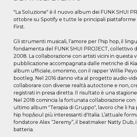
"La Soluzione" è il nuovo album dei FUNK SHUI P
ottobre su Spotify e tutte le principali piattaform
First.
Gli strumenti musicali, l’amore per l’hip hop, il li
fondamenta del FUNK SHUI PROJECT, collettivo di mu
2008. La collaborazione con artisti vicini in questa 
pubblicazione accompagnata dalle metriche di Kiav
album ufficiale, omonimo, con il rapper Willie Peyo
bootleg. Nel 2016 danno vita al progetto audio-video
collaborare con diverse realtà autoctone e non, cr
registrati in presa diretta. Il risultato è una stagio
Nel 2018 comincia la fortunata collaborazione con 
ultimo album "Terapia di Gruppo", lavoro che li ha
hip hop/soul più interessanti d'Italia. L’attuale fo
fondatore Alex “Jeremy”, il beatmaker Natty Dub, il c
batteria.