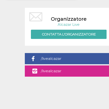
Necessari
Marketing
I cookie strettamente necessari o tecnici sono
Organizzatore
indispensabili al funzionamento del sito. I
Alcazar Live
servizi qui presenti non potranno funzionare
senza.
CONTATTA L'ORGANIZZATORE
Provider /
Nome
Scadenza
Descrizione
Dominio
cf_clearance
1 anno
Clearance
Cloudflare,
Cookie from
Inc.
CloudFlare
.oooh.events
stores the proof
/livealcazar
of challenge
passed. It is
used to no
/livealcazar
longer issue a
captcha or
jschallenge
challenge if
present. It is
required to
reach origin
server.
wordpress_test_cookie
Sessione
Cookie di
Automattic
Wordpress,
Inc.
verifica che il