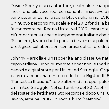
Davide Shorty è un cantautore, beatmaker e rapper
inconfondibile voce soul con sonorità innovative e
varie esperienze nella scena black siciliana nel 201
un nuovo percorso musicale e nel 2012 fonda la ba
fa conoscere nel Regno Unito. Nel 2016 il cantante 
più importanti etichette indipendenti italiane che 
"Straniero", lavoro che lo porta ad esibirsi sui palchi
prestigiose collaborazioni con artisti del calibro di
Johnny Marsiglia è un rapper italiano classe ’86 
capoverdiana. Dopo numerose apparizioni su vari disch
negozi e digital store per Unlimited Struggle "Org
palermitano, interamente prodotto da Big Joe. Il 1
"Fantastica Illusione", terzo album del rapper pale
Unlimited Struggle. Nel settembre del 2017, Johnny
del roster dell'etichetta Sto Records e dopo una l
lavoro, esce nel 2018 il nuovo album “Memory”.