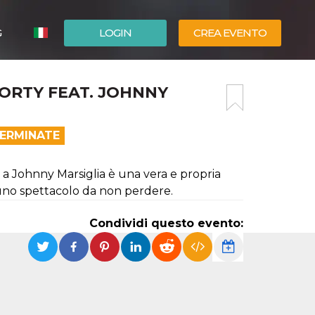
G
LOGIN
CREA EVENTO
ESPAÑOL
HORTY FEAT. JOHNNY
ENGLISH
TERMINATE
e a Johnny Marsiglia è una vera e propria
r uno spettacolo da non perdere.
Condividi questo evento: