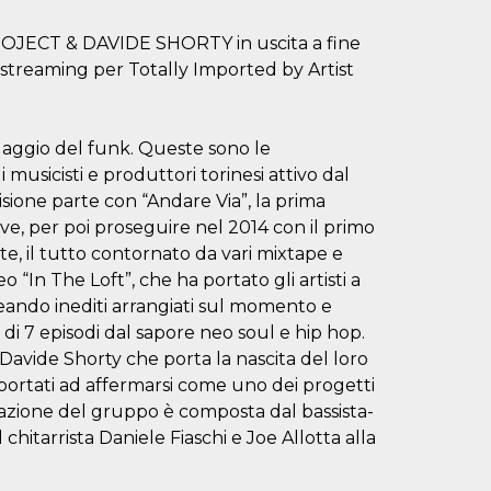
ROJECT & DAVIDE SHORTY in uscita a fine
e streaming per Totally Imported by Artist
nguaggio del funk. Queste sono le
sicisti e produttori torinesi attivo dal
visione parte con “Andare Via”, la prima
e, per poi proseguire nel 2014 con il primo
te, il tutto contornato da vari mixtape e
 “In The Loft”, che ha portato gli artisti a
eando inediti arrangiati sul momento e
ne di 7 episodi dal sapore neo soul e hip hop.
Davide Shorty che porta la nascita del loro
 portati ad affermarsi come uno dei progetti
rmazione del gruppo è composta dal bassista-
hitarrista Daniele Fiaschi e Joe Allotta alla