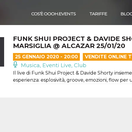
COS’È OOOH.EVENTS
TARIFFE
BLO
FUNK SHUI PROJECT & DAVIDE S
MARSIGLIA @ ALCAZAR 25/01/20
25 GENNAIO 2020 - 20:00
VENDITE ONLINE 
Musica, Eventi Live, Club
Il live di Funk Shui Project & Davide Shorty insiem
esperienza: esplosività, groove, emozioni, flow pe