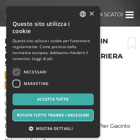
×
FUORI DINAMICO – SOGNI IN SCATOLA – DO
Questo sito utilizza i
ITALIAN
cookie
ENGLISH
FUORI DINAMICO – SOGNI IN
Questo sito utilizza i cookie per funzionare
regolarmente. Come previsto dalla
SCATOLA – DOMENICA 19
SPANISH
normativa europea, dobbiamo chiederti il
NOVEMBRE, 16:30 – POLVERIERA
consenso.
Leggi di più
SEI
NECESSARI
19 NOVEMBRE 2023 - 16:30
MARKETING
VENDITE ONLINE TERMINATE
Musica, Eventi Live, Club
ACCETTA TUTTO
Genere: gioioso inno fantastico
Durata: 60'
RIFIUTA TUTTO TRANNE I NECESSARI
Quando: dom 19/11 16:30; 20:30
Dove: La Polveriera, Reggio Emilia, Via Pier Giacinto
MOSTRA DETTAGLI
Terrachini, 18