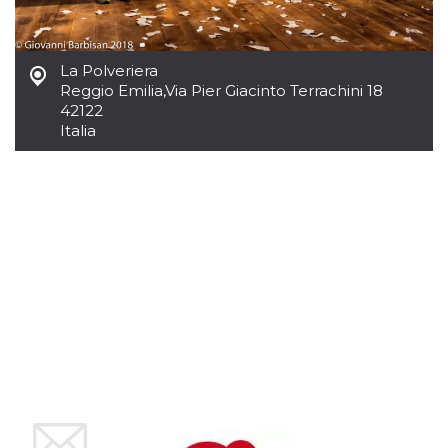
mese
viene
m.stripe.com
generalmente
utilizzato per le
prestazioni e
l'ottimizzazione
La Polveriera
dei servizi di
elaborazione
Reggio Emilia
,
Via Pier Giacinto Terrachini 18
dei pagamenti,
42122
facilitando la
memorizzazione
Italia
dei contenuti
sul browser per
rendere le
pagine più
veloci.
CookieScriptConsent
4
Questo cookie
CookieScript
settimane
viene utilizzato
oooh.events
2 giorni
dal servizio
Cookie-
Script.com per
ricordare le
preferenze di
consenso sui
cookie dei
visitatori. È
necessario che il
banner dei
cookie di
Cookie-
Script.com
funzioni