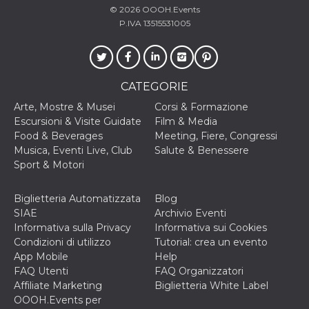
o persistent
© 2026
OOOH.Events
30 giorni
P.IVA 13515531005
datr
2 anni
Questo coo
Meta
identifica il
Platform Inc.
browser che
.facebook.com
connette a
Facebook. 
CATEGORIE
direttament
legato alla 
Facebook
Arte, Mostre & Musei
Corsi & Formazione
dell'utente.
Escursioni & Visite Guidate
Film & Media
Facebook s
che viene
Food & Beverages
Meeting, Fiere, Congressi
utilizzato p
Musica, Eventi Live, Club
Salute & Benessere
aiutare con 
sicurezza e a
Sport & Motori
di accesso
sospette, in
particolare p
Biglietteria Automatizzata
Blog
rilevamento
bot che ten
SIAE
Archivio Eventi
di accedere 
Informativa sulla Privacy
Informativa sui Cookies
servizio. F
afferma anc
Condizioni di utilizzo
Tutorial: crea un evento
il profilo
App Mobile
Help
comportame
associato a
FAQ Utenti
FAQ Organizzatori
ciascun coo
Affiliate Marketing
Biglietteria White Label
datr viene
eliminato d
OOOH.Events per
giorni. Que