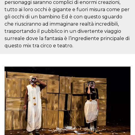
.oooh.events
personaggi saranno complici di enormi creazioni,
browser accetti i
cookie.
tutto ai loro occhi è gigante e fuori misura come per
gli occhi di un bambino Ed è con questo sguardo
PHPSESSID
Sessione
Cookie
PHP.net
generato da
oooh.events
che riusciranno ad immaginare realtà incredibili,
applicazioni
basate sul
trasportando il pubblico in un divertente viaggio
linguaggio PHP.
surreale dove la fantasia è l’ingrediente principale di
Si tratta di un
identificatore
questo mix tra circo e teatro.
generico
utilizzato per
mantenere le
variabili di
sessione utente.
Normalmente è
un numero
generato in
modo casuale, il
modo in cui
viene utilizzato
può essere
specifico per il
sito, ma un
buon esempio è
mantenere uno
stato di accesso
per un utente
tra le pagine.
m
1 anno 1
Questo cookie
Stripe