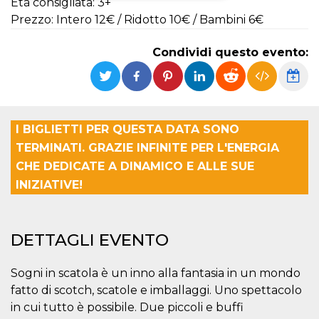
Età consigliata: 3+
Prezzo: Intero 12€ / Ridotto 10€ / Bambini 6€
Necessari
Marketing
I cookie strettamente necessari o tecnici sono
Condividi questo evento:
indispensabili al funzionamento del sito. I
servizi qui presenti non potranno funzionare
senza.
Provider /
Nome
Scadenza
Descrizione
Dominio
I BIGLIETTI PER QUESTA DATA SONO
cf_clearance
1 anno
Clearance
Cloudflare,
TERMINATI. GRAZIE INFINITE PER L'ENERGIA
Cookie from
Inc.
CloudFlare
.oooh.events
CHE DEDICATE A DINAMICO E ALLE SUE
stores the proof
of challenge
INIZIATIVE!
passed. It is
used to no
longer issue a
captcha or
jschallenge
DETTAGLI EVENTO
challenge if
present. It is
required to
reach origin
Sogni in scatola è un inno alla fantasia in un mondo
server.
fatto di scotch, scatole e imballaggi. Uno spettacolo
wordpress_test_cookie
Sessione
Cookie di
Automattic
in cui tutto è possibile. Due piccoli e buffi
Wordpress,
Inc.
verifica che il