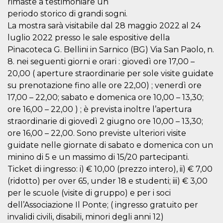
rimaste a testimoniare un
.oooh.events
browser accetti i
periodo storico di grandi sogni.
cookie.
La mostra sarà visitabile dal 28 maggio 2022 al 24
PHPSESSID
Sessione
Cookie
PHP.net
generato da
oooh.events
luglio 2022 presso le sale espositive della
applicazioni
Pinacoteca G. Bellini in Sarnico (BG) Via San Paolo, n.
basate sul
linguaggio PHP.
8. nei seguenti giorni e orari : giovedì ore 17,00 –
Si tratta di un
identificatore
20,00 ( aperture straordinarie per sole visite guidate
generico
utilizzato per
su prenotazione fino alle ore 22,00) ; venerdì ore
mantenere le
17,00 – 22,00; sabato e domenica ore 10,00 – 13,30;
variabili di
sessione utente.
ore 16,00 – 22,00 ) ; è prevista inoltre l’apertura
Normalmente è
un numero
straordinarie di giovedì 2 giugno ore 10,00 – 13,30;
generato in
ore 16,00 – 22,00. Sono previste ulteriori visite
modo casuale, il
modo in cui
guidate nelle giornate di sabato e domenica con un
viene utilizzato
può essere
minino di 5 e un massimo di 15/20 partecipanti.
specifico per il
sito, ma un
Ticket di ingresso: i) € 10,00 (prezzo intero), ii) € 7,00
buon esempio è
(ridotto) per over 65, under 18 e studenti; iii) € 3,00
mantenere uno
stato di accesso
per le scuole (visite di gruppo) e per i soci
per un utente
tra le pagine.
dell’Associazione Il Ponte; ( ingresso gratuito per
invalidi civili, disabili, minori degli anni 12)
m
1 anno 1
Questo cookie
Stripe