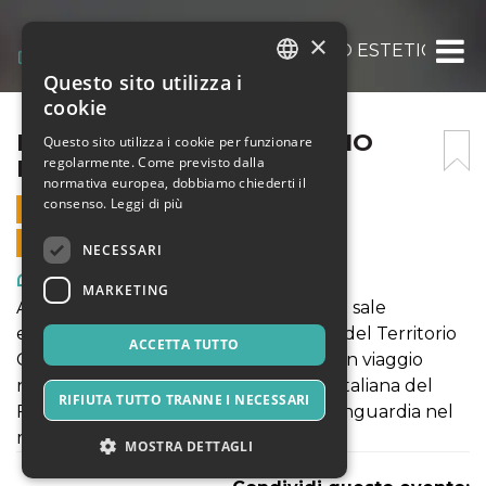
×
FUTURISMO : IL DINAMISMO ESTETICO 9 L
Questo sito utilizza i
ITALIAN
cookie
ENGLISH
FUTURISMO : IL DINAMISMO
Questo sito utilizza i cookie per funzionare
regolarmente. Come previsto dalla
ESTETICO 9 LUGLIO 2022
SPANISH
normativa europea, dobbiamo chiederti il
consenso.
Leggi di più
9 LUGLIO 2022 - 10:00
VENDITE ONLINE TERMINATE
NECESSARI
Arte, Mostre & Musei
MARKETING
A partire dal 28.maggio 2022 presso le sale
espositive del Museo civico dell'Arte e del Territorio
ACCETTA TUTTO
G.Bellini sarà possibile intraprendere un viaggio
nell’affascinante produzione artistica italiana del
RIFIUTA TUTTO TRANNE I NECESSARI
Futurismo che ha rappresentato l’avanguardia nel
mondo
MOSTRA DETTAGLI