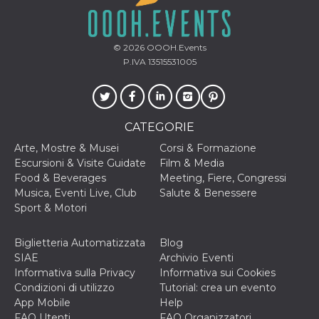
disabilitare 
.facebook.com
visualizzazi
delle inserz
Meta in base
sue attività 
© 2026
OOOH.Events
web di terzi
P.IVA 13515531005
sb
2 anni
Identificazi
Meta
browser di
Platform Inc.
Facebook,
.facebook.com
autenticazi
marketing e 
cookie di
CATEGORIE
funzione spe
di Facebook
Arte, Mostre & Musei
Corsi & Formazione
usida
.facebook.com
Sessione
raccoglie
Escursioni & Visite Guidate
Film & Media
informazion
Food & Beverages
Meeting, Fiere, Congressi
browser
dell'utente 
Musica, Eventi Live, Club
Salute & Benessere
dell'identifi
Sport & Motori
univoco, uti
per persona
la pubblicit
gli utenti
Biglietteria Automatizzata
Blog
SIAE
Archivio Eventi
xs
3 mesi
Utilizzato p
Meta
mantenere 
Informativa sulla Privacy
Informativa sui Cookies
Platform Inc.
sessione
.facebook.com
Condizioni di utilizzo
Tutorial: crea un evento
App Mobile
Help
__cf_bm
29 minuti
Questo coo
Cloudflare
58
viene utiliz
Inc.
FAQ Utenti
FAQ Organizzatori