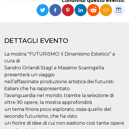
Condividi questo evento:
Necessari
Marketing
I cookie strettamente necessari o tecnici sono
indispensabili al funzionamento del sito. I
servizi qui presenti non potranno funzionare
senza.
DETTAGLI EVENTO
Provider /
Nome
Scadenza
Descrizione
Dominio
La mostra "FUTURISMO: il Dinamismo Estetico” a
cf_clearance
1 anno
Clearance
Cloudflare,
Cookie from
cura di
Inc.
CloudFlare
.oooh.events
Sandro Orlandi Stagl e Massimo Scaringella
stores the proof
of challenge
presenterà un viaggio
passed. It is
used to no
nell’affascinate produzione artistica dei futuristi
longer issue a
italiani che ha rappresentato
captcha or
jschallenge
l’avanguardia nel mondo; tramite la selezione di
challenge if
present. It is
oltre 90 opere, la mostra approfondirà
required to
reach origin
un tema finora poco esplorato, ossia quello del
server.
secondo futurismo, che ha visto
wordpress_test_cookie
Sessione
Cookie di
Automattic
un fiorire di idee di cui non esistono così tante opere
Wordpress,
Inc.
verifica che il