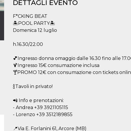
DETTAGLI EVENTO
F*CKING BEAT
🏝️POOL PARTY🏝️
Domenica 12 luglio
h.16.30/22.00
💕Ingresso donna omaggio dalle 16.30 fino alle 17.
🍹Ingresso 15€ consumazione inclusa
🍸PROMO 12€ con consumazione con tickets online 
🍾Tavoli in privato!
📲 Info e prenotazioni:
- Andrea +39 3921105115
- Lorenzo +39 3512189855
📍Via E. Forlanini 61, Arcore (MB)