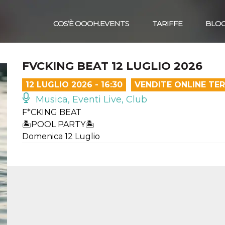
COS’È OOOH.EVENTS
TARIFFE
BLO
FVCKING BEAT 12 LUGLIO 2026
12 LUGLIO 2026 - 16:30
VENDITE ONLINE TE
Musica, Eventi Live, Club
F*CKING BEAT
🏝️POOL PARTY🏝️
Domenica 12 Luglio