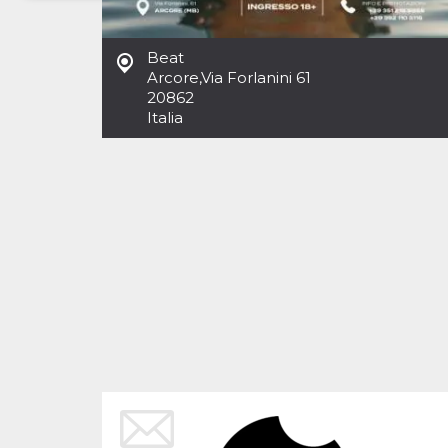
Necessari
Marketing
Beat
I cookie strettamente necessari o tecnici sono
Arcore
,
Via Forlanini 61
indispensabili al funzionamento del sito. I
20862
servizi qui presenti non potranno funzionare
Italia
senza.
Provider /
Nome
Scadenza
Descrizione
Dominio
cf_clearance
1 anno
Clearance
Cloudflare,
Cookie from
Inc.
CloudFlare
.oooh.events
stores the proof
of challenge
passed. It is
used to no
longer issue a
captcha or
jschallenge
challenge if
present. It is
required to
reach origin
server.
wordpress_test_cookie
Sessione
Cookie di
Automattic
Wordpress,
Inc.
verifica che il