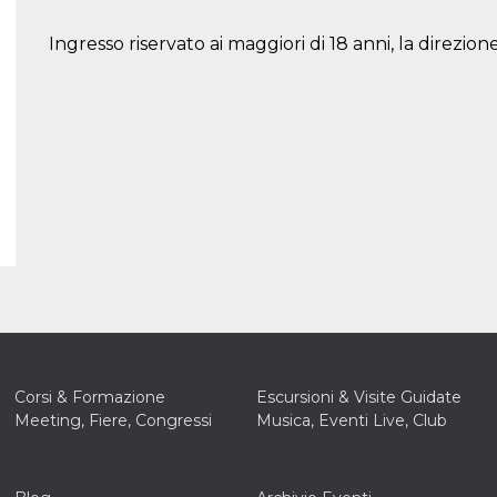
Ingresso riservato ai maggiori di 18 anni, la direzione 
Corsi & Formazione
Escursioni & Visite Guidate
Meeting, Fiere, Congressi
Musica, Eventi Live, Club