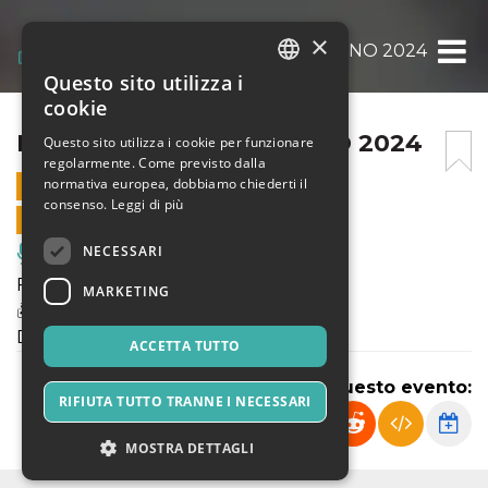
×
FVCKING BEAT 30 GIUGNO 2024
Questo sito utilizza i
ITALIAN
cookie
ENGLISH
FVCKING BEAT 30 GIUGNO 2024
Questo sito utilizza i cookie per funzionare
regolarmente. Come previsto dalla
SPANISH
normativa europea, dobbiamo chiederti il
30 GIUGNO 2024 - 16:30
consenso.
Leggi di più
VENDITE ONLINE TERMINATE
NECESSARI
Musica, Eventi Live, Club
F*CKING BEAT
MARKETING
🏝️POOL PARTY🏝️
Domenica 30 Giugno
ACCETTA TUTTO
Condividi questo evento:
RIFIUTA TUTTO TRANNE I NECESSARI
MOSTRA DETTAGLI