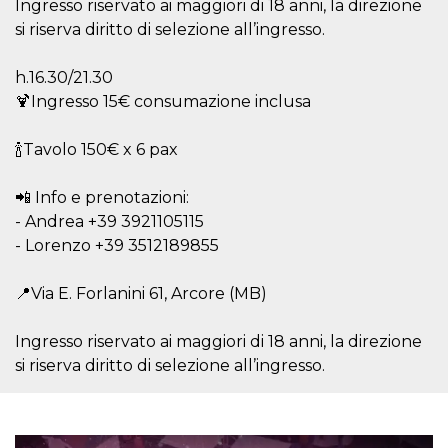
.oooh.events
Ingresso riservato ai maggiori di 18 anni, la direzione
browser accetti i
si riserva diritto di selezione all’ingresso.
cookie.
PHPSESSID
Sessione
Cookie
PHP.net
generato da
oooh.events
h.16.30/21.30
applicazioni
basate sul
🍹Ingresso 15€ consumazione inclusa
linguaggio PHP.
Si tratta di un
identificatore
🍾Tavolo 150€ x 6 pax
generico
utilizzato per
mantenere le
📲 Info e prenotazioni:
variabili di
sessione utente.
- Andrea ‪+39 3921105115‬
Normalmente è
un numero
- Lorenzo +39 3512189855
generato in
modo casuale, il
modo in cui
📍Via E. Forlanini 61, Arcore (MB)
viene utilizzato
può essere
specifico per il
sito, ma un
Ingresso riservato ai maggiori di 18 anni, la direzione
buon esempio è
si riserva diritto di selezione all’ingresso.
mantenere uno
stato di accesso
per un utente
tra le pagine.
m
1 anno 1
Questo cookie
Stripe