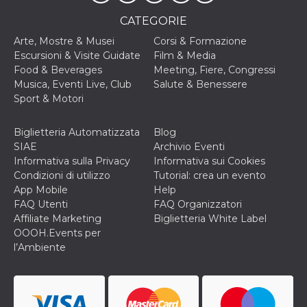
cookie viene
anche trami
CATEGORIE
piace e altri
pulsanti e t
Arte, Mostre & Musei
Corsi & Formazione
Facebook
Escursioni & Visite Guidate
Film & Media
posizionati 
molti siti W
Food & Beverages
Meeting, Fiere, Congressi
diversi.
Musica, Eventi Live, Club
Salute & Benessere
dpr
.facebook.com
1
permette di
Sport & Motori
settimana
controllare 
funzione “S
su Facebook
Biglietteria Automatizzata
Blog
pulsante “M
piace”, rac
SIAE
Archivio Eventi
le impostaz
Informativa sulla Privacy
Informativa sui Cookies
della lingua
permettono
Condizioni di utilizzo
Tutorial: crea un evento
condividere
App Mobile
Help
pagina.
FAQ Utenti
FAQ Organizzatori
fr
3 mesi
Contiene la
Meta
Affiliate Marketing
Biglietteria White Label
combinazio
Platform Inc.
ID univoco 
.facebook.com
OOOH.Events per
browser e
l’Ambiente
dell'utente,
utilizzata pe
pubblicità m
oo
5 anni
consente
Meta
all'utente di
Platform Inc.