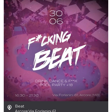
mese
viene
m.stripe.com
generalmente
utilizzato per le
prestazioni e
l'ottimizzazione
dei servizi di
elaborazione
dei pagamenti,
facilitando la
memorizzazione
dei contenuti
sul browser per
rendere le
pagine più
veloci.
CookieScriptConsent
4
Questo cookie
CookieScript
settimane
viene utilizzato
oooh.events
2 giorni
dal servizio
Cookie-
Script.com per
ricordare le
preferenze di
consenso sui
cookie dei
visitatori. È
necessario che il
banner dei
cookie di
Cookie-
Beat
Script.com
funzioni
Arcore
,
Via Forlanini 61