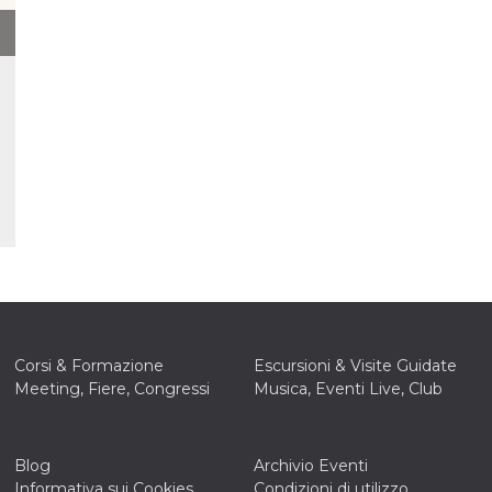
Corsi & Formazione
Escursioni & Visite Guidate
Meeting, Fiere, Congressi
Musica, Eventi Live, Club
ccesso
Blog
Archivio Eventi
Informativa sui Cookies
Condizioni di utilizzo
ssione