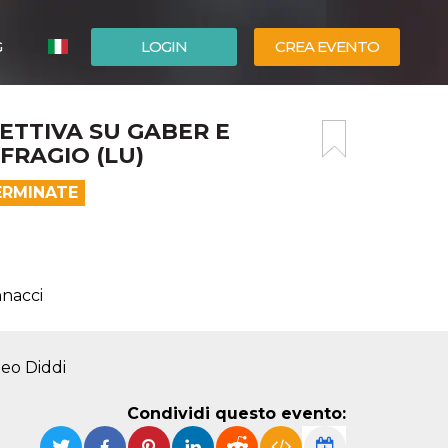
G
LOGIN
CREA EVENTO
ESPAÑOL
ETTIVA SU GABER E
ENGLISH
FRAGIO (LU)
ERMINATE
nnacci
teo Diddi
Condividi questo evento: