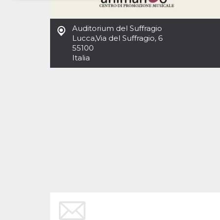
Necessari
Marketing
Auditorium del Suffragio
I cookie strettamente necessari o tecnici sono
Lucca
,
Via del Suffragio, 6
indispensabili al funzionamento del sito. I
55100
servizi qui presenti non potranno funzionare
Italia
senza.
Provider /
Nome
Scadenza
Descrizione
Dominio
cf_clearance
1 anno
Clearance
Cloudflare,
Cookie from
Inc.
CloudFlare
.oooh.events
stores the proof
of challenge
passed. It is
used to no
longer issue a
captcha or
jschallenge
challenge if
present. It is
required to
reach origin
server.
wordpress_test_cookie
Sessione
Cookie di
Automattic
Wordpress,
Inc.
verifica che il