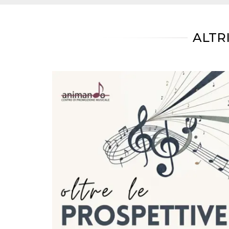
mese
viene
m.stripe.com
generalmente
utilizzato per le
prestazioni e
l'ottimizzazione
ALTR
dei servizi di
elaborazione
dei pagamenti,
facilitando la
memorizzazione
dei contenuti
sul browser per
rendere le
pagine più
veloci.
CookieScriptConsent
4
Questo cookie
CookieScript
settimane
viene utilizzato
oooh.events
2 giorni
dal servizio
Cookie-
Script.com per
ricordare le
preferenze di
consenso sui
cookie dei
visitatori. È
necessario che il
banner dei
cookie di
Cookie-
Script.com
funzioni