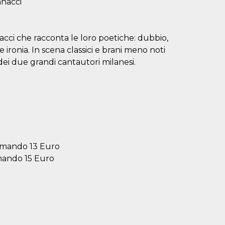
nnacci
cci che racconta le loro poetiche: dubbio,
 ironia. In scena classici e brani meno noti
 dei due grandi cantautori milanesi.
nimando 13 Euro
imando 15 Euro