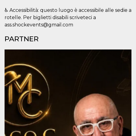
mese
viene
m.stripe.com
generalmente
utilizzato per le
♿ Accessibilità: questo luogo è accessibile alle sedie a
prestazioni e
rotelle. Per biglietti disabili scriveteci a
l'ottimizzazione
dei servizi di
ass.shockevents@gmail.com
elaborazione
dei pagamenti,
facilitando la
PARTNER
memorizzazione
dei contenuti
sul browser per
rendere le
pagine più
veloci.
CookieScriptConsent
4
Questo cookie
CookieScript
settimane
viene utilizzato
oooh.events
2 giorni
dal servizio
Cookie-
Script.com per
ricordare le
preferenze di
consenso sui
cookie dei
visitatori. È
necessario che il
banner dei
cookie di
Cookie-
Script.com
funzioni