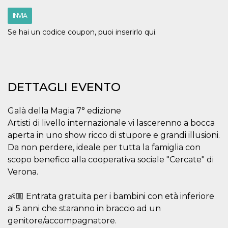
.oooh.events
browser accetti i
cookie.
INVIA
PHPSESSID
Sessione
Cookie
PHP.net
Se hai un codice coupon, puoi inserirlo qui.
generato da
oooh.events
applicazioni
basate sul
linguaggio PHP.
Si tratta di un
identificatore
generico
DETTAGLI EVENTO
utilizzato per
mantenere le
variabili di
sessione utente.
Galà della Magia 7° edizione
Normalmente è
un numero
Artisti di livello internazionale vi lascerenno a bocca
generato in
aperta in uno show ricco di stupore e grandi illusioni.
modo casuale, il
modo in cui
Da non perdere, ideale per tutta la famiglia con
viene utilizzato
può essere
scopo benefico alla cooperativa sociale "Cercate" di
specifico per il
Verona.
sito, ma un
buon esempio è
mantenere uno
stato di accesso
👶🏼 Entrata gratuita per i bambini con età inferiore
per un utente
tra le pagine.
ai 5 anni che staranno in braccio ad un
genitore/accompagnatore.
m
1 anno 1
Questo cookie
Stripe