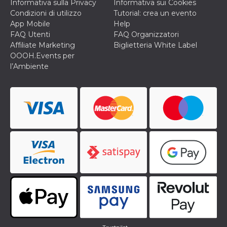
Informativa sulla Privacy
Informativa sui Cookies
privacy,
Condizioni di utilizzo
Tutorial: crea un evento
garantendo 
loro prefer
App Mobile
Help
siano onora
FAQ Utenti
FAQ Organizzatori
nelle sessio
future.
Affiliate Marketing
Biglietteria White Label
OOOH.Events per
__Secure-ROLLOUT_TOKEN
.youtube.com
5 mesi 4
Utilizzato d
settimane
YouTube pe
l’Ambiente
gestire
l'implement
e la
sperimenta
delle funzio
Aiuta Googl
controllare 
nuove
funzionalità
modifiche
dell'interfac
vengono mo
agli utenti
nell'ambito 
e
implementa
graduali,
garantendo
un'esperien
coerente pe
determinat
utente dura
esperiment