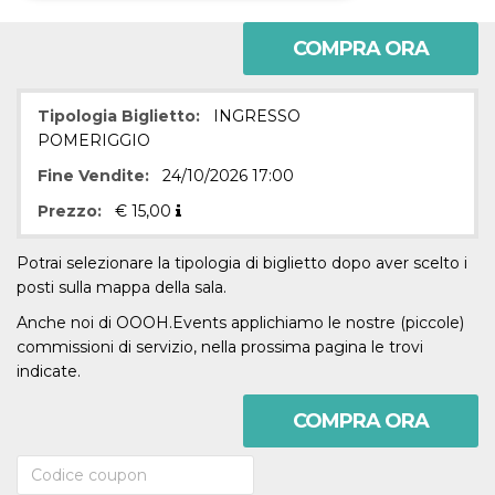
Necessari
Marketing
COMPRA ORA
I cookie strettamente necessari o tecnici sono
indispensabili al funzionamento del sito. I
Tipologia Biglietto:
INGRESSO
servizi qui presenti non potranno funzionare
senza.
POMERIGGIO
Provider /
Fine Vendite:
24/10/2026 17:00
Nome
Scadenza
Descrizione
Dominio
Prezzo:
€
15,00
cf_clearance
1 anno
Clearance
Cloudflare,
Cookie from
Inc.
CloudFlare
.oooh.events
Potrai selezionare la tipologia di biglietto dopo aver scelto i
stores the proof
of challenge
posti sulla mappa della sala.
passed. It is
used to no
Anche noi di OOOH.Events applichiamo le nostre (piccole)
longer issue a
captcha or
commissioni di servizio, nella prossima pagina le trovi
jschallenge
indicate.
challenge if
present. It is
required to
reach origin
COMPRA ORA
server.
wordpress_test_cookie
Sessione
Cookie di
Automattic
Wordpress,
Inc.
verifica che il