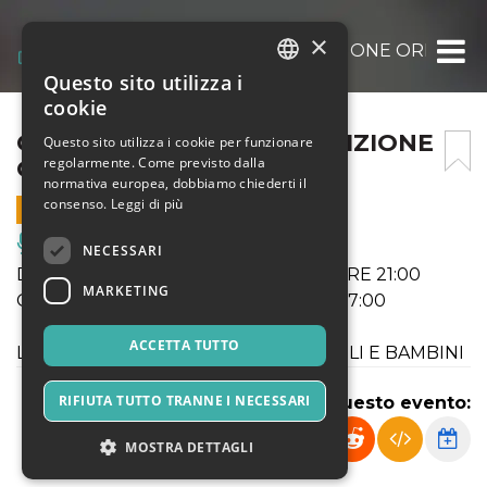
×
GALÀ DELLA MAGIA 7° EDIZIONE ORE 17:00
Questo sito utilizza i
ITALIAN
cookie
ENGLISH
GALÀ DELLA MAGIA 7° EDIZIONE
Questo sito utilizza i cookie per funzionare
regolarmente. Come previsto dalla
ORE 17:00
SPANISH
normativa europea, dobbiamo chiederti il
consenso.
Leggi di più
24 OTTOBRE 2026 - 17:00
Musica, Eventi Live, Club
NECESSARI
DOPPIO SPETTACOLO ORE 17:00 e ORE 21:00
MARKETING
Ora stai acquistando quello delle ore 17:00
ACCETTA TUTTO
LEGGI SOTTO PER INGRESSO DISABILI E BAMBINI
RIFIUTA TUTTO TRANNE I NECESSARI
Condividi questo evento:
MOSTRA DETTAGLI