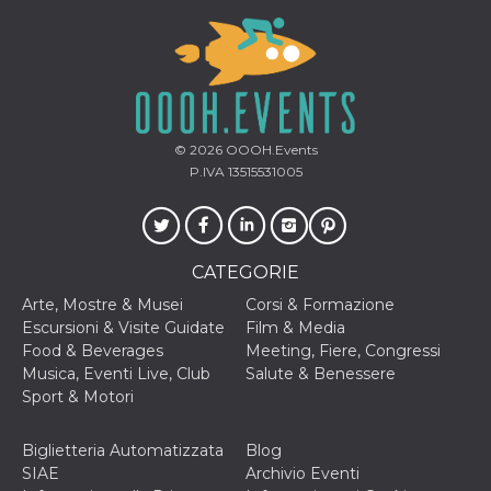
VISITOR_INFO1_LIVE
5 mesi 4
Questo cook
Google LLC
settimane
impostato 
.youtube.com
Youtube pe
tenere tracc
delle prefe
dell'utente p
video di Yo
incorporati 
siti; può an
© 2026
OOOH.Events
determinare 
P.IVA 13515531005
visitatore de
web sta
utilizzando 
nuova o la
vecchia ver
dell'interfac
CATEGORIE
Youtube.
Arte, Mostre & Musei
Corsi & Formazione
VISITOR_PRIVACY_METADATA
5 mesi 4
Questo coo
YouTube
settimane
viene utiliz
.youtube.com
Escursioni & Visite Guidate
Film & Media
per memori
Food & Beverages
Meeting, Fiere, Congressi
le scelte di
consenso e
Musica, Eventi Live, Club
Salute & Benessere
privacy dell
Sport & Motori
per la loro
interazione 
sito. Registr
sul consens
Biglietteria Automatizzata
Blog
visitatore r
SIAE
Archivio Eventi
a varie poli
impostazion