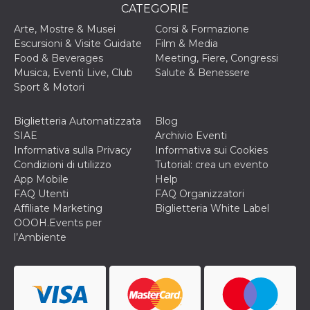
CATEGORIE
o persistent
30 giorni
Arte, Mostre & Musei
Corsi & Formazione
datr
2 anni
Questo coo
Meta
Escursioni & Visite Guidate
Film & Media
identifica il
Platform Inc.
browser che
Food & Beverages
Meeting, Fiere, Congressi
.facebook.com
connette a
Musica, Eventi Live, Club
Salute & Benessere
Facebook. 
direttament
Sport & Motori
legato alla 
Facebook
dell'utente.
Biglietteria Automatizzata
Blog
Facebook s
che viene
SIAE
Archivio Eventi
utilizzato p
Informativa sulla Privacy
Informativa sui Cookies
aiutare con 
sicurezza e a
Condizioni di utilizzo
Tutorial: crea un evento
di accesso
App Mobile
Help
sospette, in
particolare p
FAQ Utenti
FAQ Organizzatori
rilevamento
Affiliate Marketing
Biglietteria White Label
bot che ten
di accedere 
OOOH.Events per
servizio. F
l’Ambiente
afferma anc
il profilo
comportame
associato a
ciascun coo
datr viene
eliminato d
giorni. Que