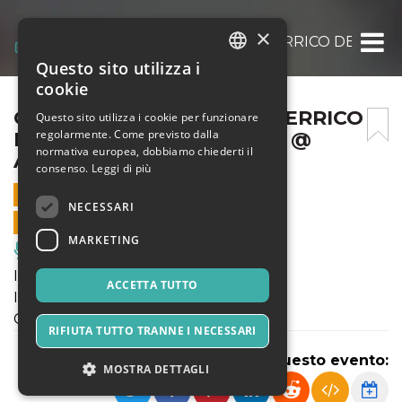
×
GIANCARLO SCHIAFFINI – ERRICO DE FABRI
Questo sito utilizza i
ITALIAN
cookie
ENGLISH
GIANCARLO SCHIAFFINI – ERRICO
Questo sito utilizza i cookie per funzionare
regolarmente. Come previsto dalla
DE FABRITIIS – LUCA TILLI @
SPANISH
normativa europea, dobbiamo chiederti il
ANGELO MAI
consenso.
Leggi di più
17 LUGLIO 2021 - 21:00
NECESSARI
VENDITE ONLINE TERMINATE
MARKETING
Musica, Eventi Live, Club
Ingresso h. 20.00
ACCETTA TUTTO
Inizio concerto h. 21.00
Costo 5 € + dp con Tessera Arci
RIFIUTA TUTTO TRANNE I NECESSARI
Condividi questo evento:
MOSTRA DETTAGLI