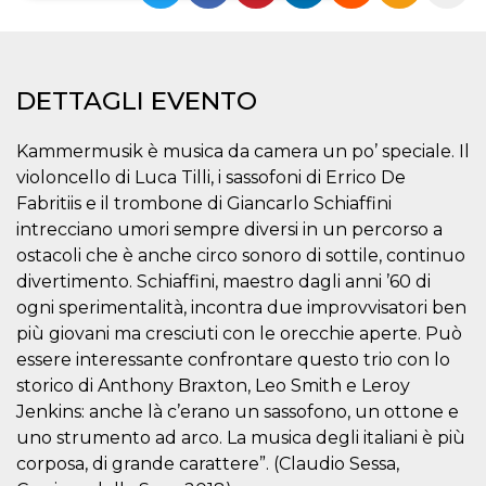
Necessari
Marketing
I cookie strettamente necessari o tecnici sono
DETTAGLI EVENTO
indispensabili al funzionamento del sito. I
servizi qui presenti non potranno funzionare
senza.
Kammermusik è musica da camera un po’ speciale. Il
Provider /
Nome
Scadenza
Descrizione
violoncello di Luca Tilli, i sassofoni di Errico De
Dominio
Fabritiis e il trombone di Giancarlo Schiaffini
cf_clearance
1 anno
Clearance
Cloudflare,
Cookie from
intrecciano umori sempre diversi in un percorso a
Inc.
CloudFlare
.oooh.events
ostacoli che è anche circo sonoro di sottile, continuo
stores the proof
of challenge
divertimento. Schiaffini, maestro dagli anni ’60 di
passed. It is
used to no
ogni sperimentalità, incontra due improvvisatori ben
longer issue a
più giovani ma cresciuti con le orecchie aperte. Può
captcha or
jschallenge
essere interessante confrontare questo trio con lo
challenge if
present. It is
storico di Anthony Braxton, Leo Smith e Leroy
required to
reach origin
Jenkins: anche là c’erano un sassofono, un ottone e
server.
uno strumento ad arco. La musica degli italiani è più
wordpress_test_cookie
Sessione
Cookie di
Automattic
corposa, di grande carattere”. (Claudio Sessa,
Wordpress,
Inc.
verifica che il