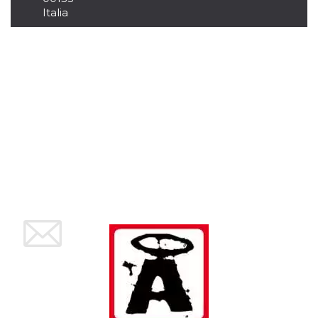
mese
viene
m.stripe.com
generalmente
Italia
utilizzato per le
prestazioni e
l'ottimizzazione
dei servizi di
elaborazione
dei pagamenti,
facilitando la
memorizzazione
dei contenuti
sul browser per
rendere le
pagine più
veloci.
CookieScriptConsent
4
Questo cookie
CookieScript
settimane
viene utilizzato
oooh.events
2 giorni
dal servizio
Cookie-
Script.com per
ricordare le
preferenze di
consenso sui
cookie dei
visitatori. È
necessario che il
banner dei
cookie di
Cookie-
Script.com
funzioni