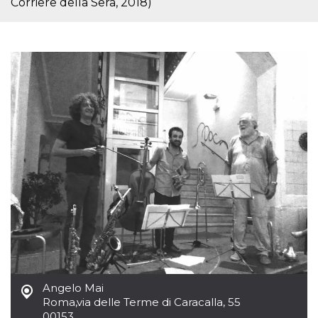
Corriere della Sera, 2018)
.oooh.events
browser accetti i
cookie.
PHPSESSID
Sessione
Cookie
PHP.net
generato da
oooh.events
applicazioni
basate sul
linguaggio PHP.
Si tratta di un
identificatore
generico
utilizzato per
mantenere le
variabili di
sessione utente.
Normalmente è
un numero
generato in
modo casuale, il
modo in cui
viene utilizzato
può essere
specifico per il
sito, ma un
buon esempio è
mantenere uno
stato di accesso
per un utente
Angelo Mai
tra le pagine.
Roma
,
via delle Terme di Caracalla, 55
m
1 anno 1
Questo cookie
Stripe
00153