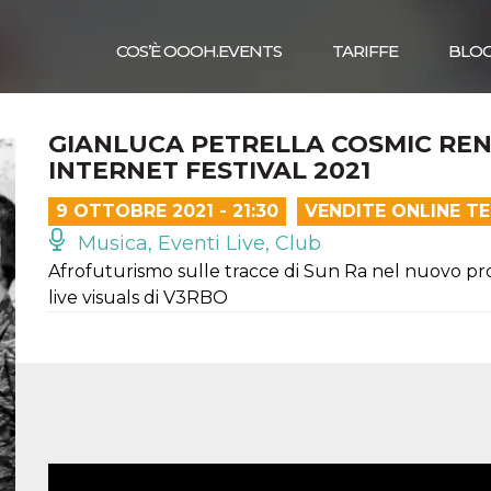
COS’È OOOH.EVENTS
TARIFFE
BLO
GIANLUCA PETRELLA COSMIC REN
INTERNET FESTIVAL 2021
9 OTTOBRE 2021 - 21:30
VENDITE ONLINE T
Musica, Eventi Live, Club
Afrofuturismo sulle tracce di Sun Ra nel nuovo pro
live visuals di V3RBO