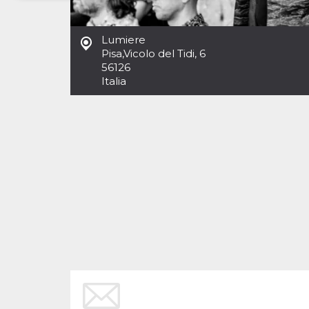
Necessari
Marketing
Lumiere
I cookie strettamente necessari o tecnici sono
Pisa
,
Vicolo del Tidi, 6
indispensabili al funzionamento del sito. I
56126
servizi qui presenti non potranno funzionare
Italia
senza.
Provider /
Nome
Scadenza
Descrizione
Dominio
cf_clearance
1 anno
Clearance
Cloudflare,
Cookie from
Inc.
CloudFlare
.oooh.events
stores the proof
of challenge
passed. It is
used to no
longer issue a
captcha or
jschallenge
challenge if
present. It is
required to
reach origin
server.
wordpress_test_cookie
Sessione
Cookie di
Automattic
Wordpress,
Inc.
verifica che il