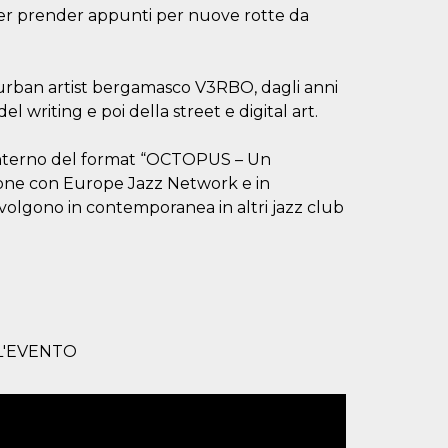
per prender appunti per nuove rotte da
ll’urban artist bergamasco V3RBO, dagli anni
el writing e poi della street e digital art.
l’interno del format “OCTOPUS – Un
zione con Europe Jazz Network e in
 svolgono in contemporanea in altri jazz club
L'EVENTO