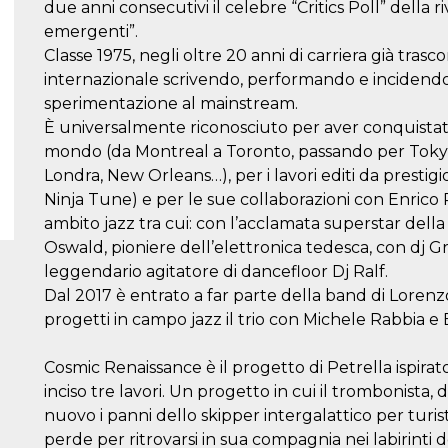
due anni consecutivi il celebre “Critics Poll” della r
emergenti”.
Classe 1975, negli oltre 20 anni di carriera già trasco
internazionale scrivendo, performando e incidendo 
sperimentazione al mainstream.
È universalmente riconosciuto per aver conquistato i 
mondo (da Montreal a Toronto, passando per Tokyo, 
Londra, New Orleans…), per i lavori editi da prestig
Ninja Tune) e per le sue collaborazioni con Enrico R
ambito jazz tra cui: con l’acclamata superstar dell
Oswald, pioniere dell’elettronica tedesca, con dj Gru
leggendario agitatore di dancefloor Dj Ralf.
Dal 2017 è entrato a far parte della band di Lorenzo 
progetti in campo jazz il trio con Michele Rabbia e 
Cosmic Renaissance è il progetto di Petrella ispirat
inciso tre lavori. Un progetto in cui il trombonista, 
nuovo i panni dello skipper intergalattico per turisti 
perde per ritrovarsi in sua compagnia nei labirinti 