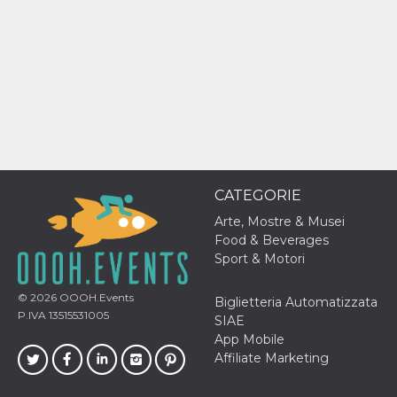
o persistent
30 giorni
datr
2 anni
Questo coo
Meta
identifica il
Platform Inc.
browser che
.facebook.com
connette a
Facebook. 
direttament
legato alla 
Facebook
dell'utente.
Facebook s
che viene
utilizzato p
CATEGORIE
aiutare con 
sicurezza e a
Arte, Mostre & Musei
di accesso
sospette, in
Food & Beverages
particolare p
Sport & Motori
rilevamento
bot che ten
di accedere 
servizio. F
© 2026
OOOH.Events
Biglietteria Automatizzata
afferma anc
P.IVA 13515531005
SIAE
il profilo
comportame
App Mobile
associato a
Affiliate Marketing
ciascun coo
datr viene
eliminato d
giorni. Que