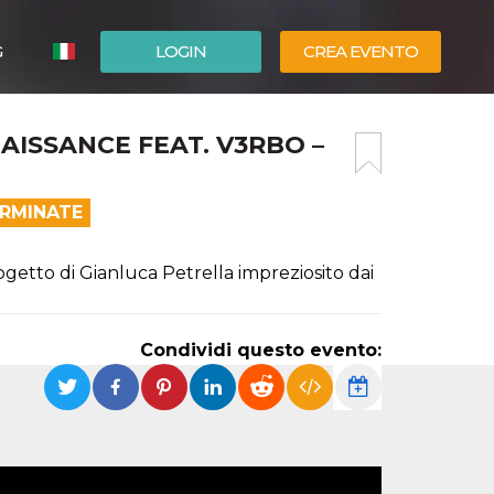
G
LOGIN
CREA EVENTO
ESPAÑOL
AISSANCE FEAT. V3RBO –
ENGLISH
ERMINATE
getto di Gianluca Petrella impreziosito dai
Condividi questo evento: