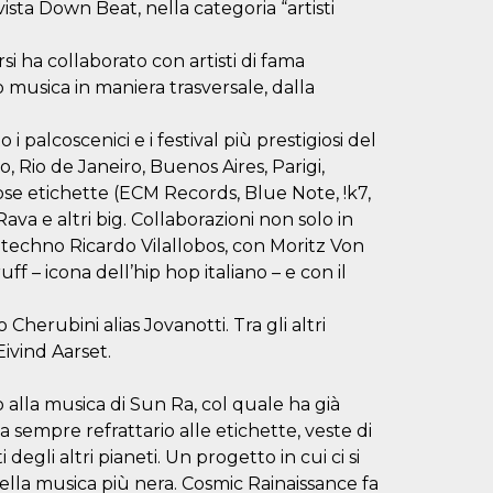
ivista Down Beat, nella categoria “artisti
rsi ha collaborato con artisti di fama
musica in maniera trasversale, dalla
palcoscenici e i festival più prestigiosi del
Rio de Janeiro, Buenos Aires, Parigi,
iose etichette (ECM Records, Blue Note, !k7,
ava e altri big. Collaborazioni non solo in
a techno Ricardo Vilallobos, con Moritz Von
ff – icona dell’hip hop italiano – e con il
Cherubini alias Jovanotti. Tra gli altri
Eivind Aarset.
o alla musica di Sun Ra, col quale ha già
da sempre refrattario alle etichette, veste di
degli altri pianeti. Un progetto in cui ci si
della musica più nera. Cosmic Rainaissance fa