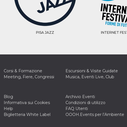
e per
kie
 si
Non è
PISA JAZZ
INTERNET FES
e
singola
egnala
er
la
ttività
Corsi & Formazione
Escursioni & Visite Guidate
Meeting, Fiere, Congressi
Musica, Eventi Live, Club
er il
 di
tano
al
acebook
Blog
Archivio Eventi
he che
Informativa sui Cookies
Condizioni di utilizzo
ntale
Help
FAQ Utenti
Biglietteria White Label
OOOH.Events per l’Ambiente
kie
opo 10
sto