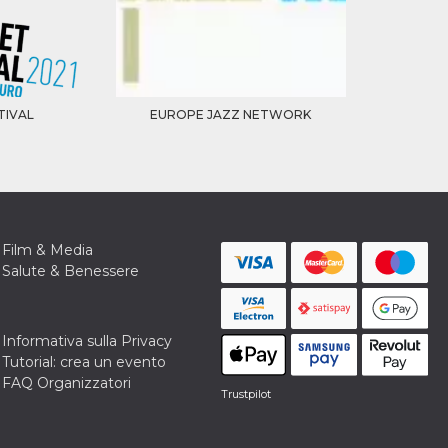
TIVAL
EUROPE JAZZ NETWORK
Film & Media
Salute & Benessere
Informativa sulla Privacy
Tutorial: crea un evento
FAQ Organizzatori
Trustpilot