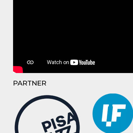
PARTNER
ccesso
ssione