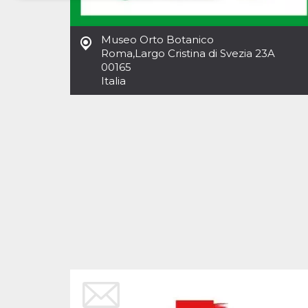
Necessari
Marketing
Museo Orto Botanico
I cookie strettamente necessari o tecnici sono
Roma
,
Largo Cristina di Svezia 23A
indispensabili al funzionamento del sito. I
00165
servizi qui presenti non potranno funzionare
Italia
senza.
Provider /
Nome
Scadenza
Descrizione
Dominio
cf_clearance
1 anno
Clearance
Cloudflare,
Cookie from
Inc.
CloudFlare
.oooh.events
stores the proof
of challenge
passed. It is
used to no
longer issue a
captcha or
jschallenge
challenge if
present. It is
required to
reach origin
server.
wordpress_test_cookie
Sessione
Cookie di
Automattic
Wordpress,
Inc.
verifica che il