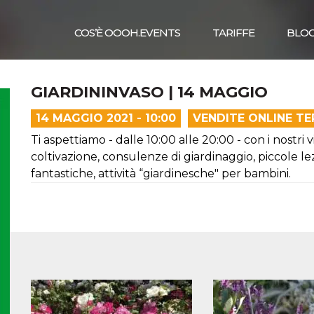
COS’È OOOH.EVENTS
TARIFFE
BLO
GIARDININVASO | 14 MAGGIO
14 MAGGIO 2021 - 10:00
VENDITE ONLINE T
Ti aspettiamo - dalle 10:00 alle 20:00 - con i nostri vi
coltivazione, consulenze di giardinaggio, piccole l
fantastiche, attività “giardinesche" per bambini.