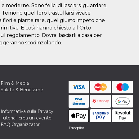
 e moderne. Sono felici di lasciarsi guardare,
 Temono quel loro trastullarsi vivace
ra fiori e piante rare, quel giusto impeto che
rimitive. E così hanno chiesto all'Orto
ul regolamento. Dovrai lasciarli a casa per
teggeranno scodinzolando.
Film & Media
Salute & Benessere
Informativa sulla Privacy
Tutorial: crea un evento
FAQ Organizzatori
Trustpilot