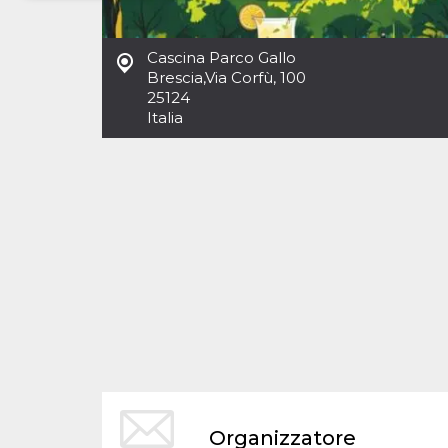
Necessari
Marketing
Cascina Parco Gallo
I cookie strettamente necessari o tecnici sono
Brescia
,
Via Corfù, 100
indispensabili al funzionamento del sito. I
25124
servizi qui presenti non potranno funzionare
Italia
senza.
Provider /
Nome
Scadenza
Descrizione
Dominio
cf_clearance
1 anno
Clearance
Cloudflare,
Cookie from
Inc.
CloudFlare
.oooh.events
stores the proof
of challenge
passed. It is
used to no
longer issue a
captcha or
jschallenge
challenge if
present. It is
required to
reach origin
server.
wordpress_test_cookie
Sessione
Cookie di
Automattic
Organizzatore
Wordpress,
Inc.
verifica che il