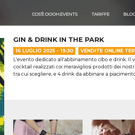
COS’È OOOH.EVENTS
TARIFFE
BLO
GIN & DRINK IN THE PARK
16 LUGLIO 2025 - 19:30
VENDITE ONLINE TE
L'evento dedicato all'abbinamento cibo e drink. Il vin
cocktail realizzati coi meravigliosi prodotti dei nostr
tra cui scegliere, e 4 drink da abbinare a piacimento