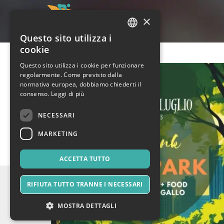
×
Questo sito utilizza i
ITALIAN
cookie
ENGLISH
Questo sito utilizza i cookie per funzionare
regolarmente. Come previsto dalla
SPANISH
normativa europea, dobbiamo chiederti il
consenso.
Leggi di più
NECESSARI
MARKETING
ACCETTA TUTTO
RIFIUTA TUTTO TRANNE I NECESSARI
MOSTRA DETTAGLI