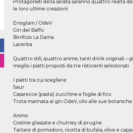
Protagonisti della serata saranno quattro realtà d
le loro ultime creazioni:
Enoglam / OdeV
Gin del Baffo
Birrificio La Dama
Lacerba
Quattro stili, quattro anime, tanti drink originali – g
meglio i piatti proposti da tre ristoranti selezionati.
I piatti tra cui scegliere:
Saur
Casarecce (pasta) zucchine e foglie di fico
Trota marinata al gin OdeV, olio alle sue botanich
Animo
Costine glassate e chutney di prugne
Tartare di pomodoro, ricotta di bufala, olive e capp