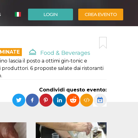
G
LOGIN
CREA EVENTO
ESPAÑOL
ENGLISH
RMINATE
Food & Beverages
o lascia il posto a ottimi gin-tonic e
i produttori. 6 proposte salate dai ristoranti
.
Condividi questo evento: