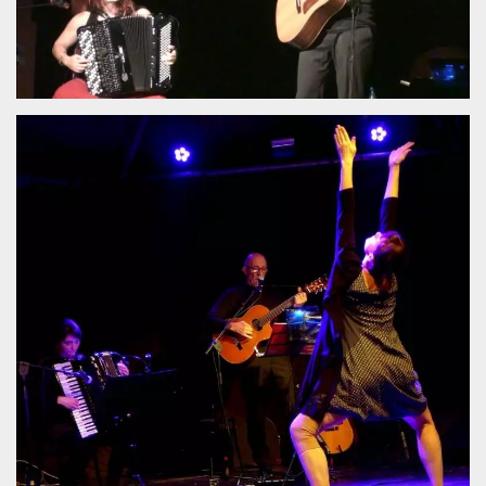
.oooh.events
browser accetti i
cookie.
PHPSESSID
Sessione
Cookie
PHP.net
generato da
oooh.events
applicazioni
basate sul
linguaggio PHP.
Si tratta di un
identificatore
generico
utilizzato per
mantenere le
variabili di
sessione utente.
Normalmente è
un numero
generato in
modo casuale, il
modo in cui
viene utilizzato
può essere
specifico per il
sito, ma un
buon esempio è
mantenere uno
stato di accesso
per un utente
tra le pagine.
m
1 anno 1
Questo cookie
Stripe