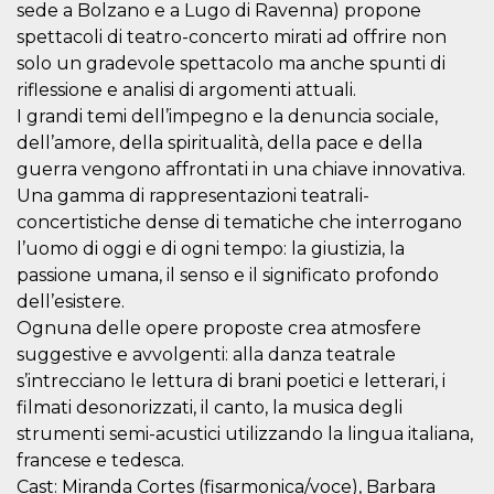
sede a Bolzano e a Lugo di Ravenna) propone
o persistent
30 giorni
spettacoli di teatro-concerto mirati ad offrire non
datr
2 anni
Questo coo
Meta
solo un gradevole spettacolo ma anche spunti di
identifica il
Platform Inc.
riflessione e analisi di argomenti attuali.
browser che
.facebook.com
connette a
I grandi temi dell’impegno e la denuncia sociale,
Facebook. 
direttament
dell’amore, della spiritualità, della pace e della
legato alla 
Facebook
guerra vengono affrontati in una chiave innovativa.
dell'utente.
Una gamma di rappresentazioni teatrali-
Facebook s
che viene
concertistiche dense di tematiche che interrogano
utilizzato p
aiutare con 
l’uomo di oggi e di ogni tempo: la giustizia, la
sicurezza e a
passione umana, il senso e il significato profondo
di accesso
sospette, in
dell’esistere.
particolare p
rilevamento
Ognuna delle opere proposte crea atmosfere
bot che ten
di accedere 
suggestive e avvolgenti: alla danza teatrale
servizio. F
s’intrecciano le lettura di brani poetici e letterari, i
afferma anc
il profilo
filmati desonorizzati, il canto, la musica degli
comportame
associato a
strumenti semi-acustici utilizzando la lingua italiana,
ciascun coo
francese e tedesca.
datr viene
eliminato d
Cast: Miranda Cortes (fisarmonica/voce), Barbara
giorni. Que