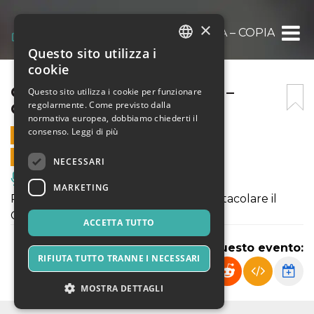
×
GIORNO DELLA MEMORIA – COPIA
Questo sito utilizza i
ITALIAN
cookie
ENGLISH
GIORNO DELLA MEMORIA –
Questo sito utilizza i cookie per funzionare
regolarmente. Come previsto dalla
COPIA
SPANISH
normativa europea, dobbiamo chiederti il
consenso.
Leggi di più
27 GENNAIO 2023 - 20:45
VENDITE ONLINE TERMINATE
NECESSARI
Musica, Eventi Live, Club
MARKETING
Per ricordare in forma originale e spettacolare il
Giorno della Memoria.
ACCETTA TUTTO
Condividi questo evento:
RIFIUTA TUTTO TRANNE I NECESSARI
MOSTRA DETTAGLI