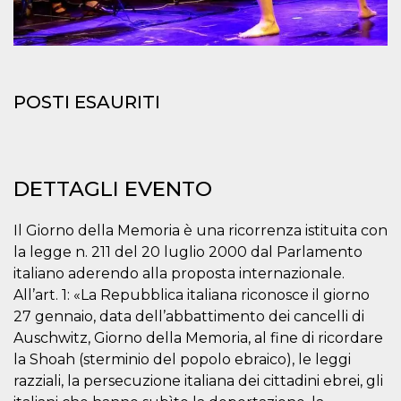
mese
viene
m.stripe.com
generalmente
utilizzato per le
prestazioni e
l'ottimizzazione
dei servizi di
elaborazione
dei pagamenti,
POSTI ESAURITI
facilitando la
memorizzazione
dei contenuti
sul browser per
rendere le
pagine più
veloci.
DETTAGLI EVENTO
CookieScriptConsent
4
Questo cookie
CookieScript
settimane
viene utilizzato
oooh.events
2 giorni
dal servizio
Il Giorno della Memoria è una ricorrenza istituita con
Cookie-
la legge n. 211 del 20 luglio 2000 dal Parlamento
Script.com per
ricordare le
italiano aderendo alla proposta internazionale.
preferenze di
consenso sui
All’art. 1: «La Repubblica italiana riconosce il giorno
cookie dei
27 gennaio, data dell’abbattimento dei cancelli di
visitatori. È
necessario che il
Auschwitz, Giorno della Memoria, al fine di ricordare
banner dei
cookie di
la Shoah (sterminio del popolo ebraico), le leggi
Cookie-
Script.com
razziali, la persecuzione italiana dei cittadini ebrei, gli
funzioni