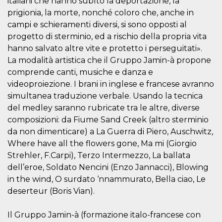
italiani che hanno subìto la deportazione, la
correttamente.
prigionia, la morte, nonché coloro che, anche in
Storage declaration
campi e schieramenti diversi, si sono opposti al
Storage
progetto di sterminio, ed a rischio della propria vita
Nome
Descrizione
type
hanno salvato altre vite e protetto i perseguitati».
fbssls_314278995690155
Session
La modalità artistica che il Gruppo Jamin-à propone
storage
comprende canti, musiche e danza e
wpEmojiSettingsSupports
Session
videoproiezione. I brani in inglese e francese avranno
storage
simultanea traduzione verbale. Usando la tecnica
cn_uc__
Local
storage
del medley saranno rubricate tra le altre, diverse
composizioni: da Fiume Sand Creek (altro sterminio
da non dimenticare) a La Guerra di Piero, Auschwitz,
Where have all the flowers gone, Ma mi (Giorgio
Strehler, F.Carpi), Terzo Intermezzo, La ballata
dell’eroe, Soldato Nencini (Enzo Jannacci), Blowing
in the wind, O surdato ‘nnammurato, Bella ciao, Le
Provider /
Nome
Scadenza
Descrizione
deserteur (Boris Vian).
Dominio
c_user
4
Cookie di a
Meta
settimane
utente. Può
Il Gruppo Jamin-à (formazione italo-francese con
Platform Inc.
2 giorni
essere di se
.facebook.com