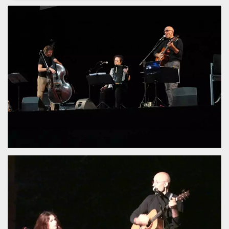
Necessari
Marketing
I cookie strettamente necessari o tecnici sono
indispensabili al funzionamento del sito. I
servizi qui presenti non potranno funzionare
senza.
Provider /
Nome
Scadenza
Descrizione
Dominio
cf_clearance
1 anno
Clearance
Cloudflare,
Cookie from
Inc.
CloudFlare
.oooh.events
stores the proof
of challenge
passed. It is
used to no
longer issue a
captcha or
jschallenge
challenge if
present. It is
required to
reach origin
server.
wordpress_test_cookie
Sessione
Cookie di
Automattic
Wordpress,
Inc.
verifica che il