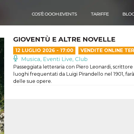
COS’È OOOH.EVENTS
TARIFFE
BLO
GIOVENTÙ E ALTRE NOVELLE
12 LUGLIO 2026 - 17:00
VENDITE ONLINE TE
Musica, Eventi Live, Club
Passeggiata letteraria con Piero Leonardi, scrittore 
luoghi frequentati da Luigi Pirandello nel 1901, far
delle sue opere.