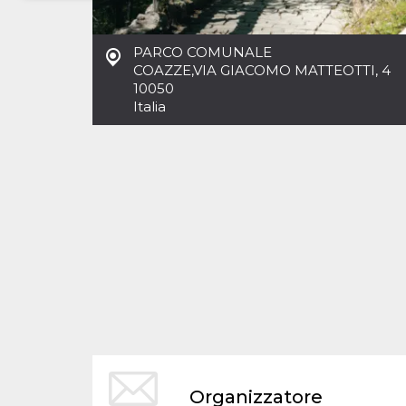
Necessari
Marketing
PARCO COMUNALE
I cookie strettamente necessari o tecnici sono
COAZZE
,
VIA GIACOMO MATTEOTTI, 4
indispensabili al funzionamento del sito. I
10050
servizi qui presenti non potranno funzionare
Italia
senza.
Provider /
Nome
Scadenza
Descrizione
Dominio
cf_clearance
1 anno
Clearance
Cloudflare,
Cookie from
Inc.
CloudFlare
.oooh.events
stores the proof
of challenge
passed. It is
used to no
longer issue a
captcha or
jschallenge
challenge if
present. It is
required to
reach origin
server.
wordpress_test_cookie
Sessione
Cookie di
Automattic
Organizzatore
Wordpress,
Inc.
verifica che il