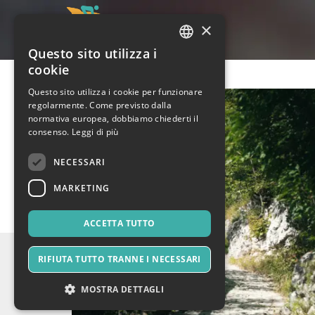
×
Questo sito utilizza i
ITALIAN
cookie
ENGLISH
Questo sito utilizza i cookie per funzionare
regolarmente. Come previsto dalla
SPANISH
normativa europea, dobbiamo chiederti il
consenso.
Leggi di più
NECESSARI
MARKETING
ACCETTA TUTTO
RIFIUTA TUTTO TRANNE I NECESSARI
MOSTRA DETTAGLI