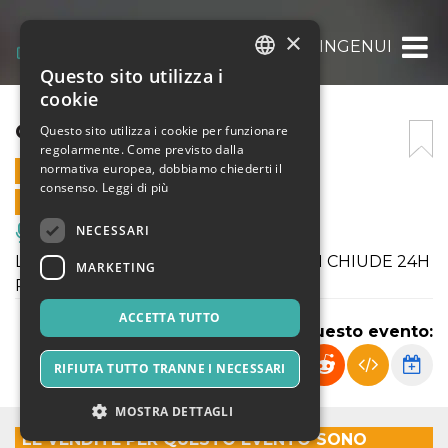
×
GLI INGENUI
Questo sito utilizza i
ITALIAN
cookie
ENGLISH
GLI INGENUI
Questo sito utilizza i cookie per funzionare
regolarmente. Come previsto dalla
SPANISH
normativa europea, dobbiamo chiederti il
10 MAGGIO 2026 - 16:30
consenso.
Leggi di più
VENDITE ONLINE TERMINATE
NECESSARI
Musica, Eventi Live, Club
LA BIGLIETTERIA DEI NOSTRI EVENTI CHIUDE 24H
MARKETING
PRIMA L'INIZIO DELLA REPLICA.
ACCETTA TUTTO
Condividi questo evento:
RIFIUTA TUTTO TRANNE I NECESSARI
MOSTRA DETTAGLI
LE VENDITE PER QUESTO EVENTO SONO