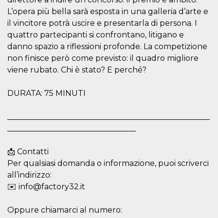
correttamente.
L’opera più bella sarà esposta in una galleria d’arte e
Storage declaration
il vincitore potrà uscire e presentarla di persona. I
quattro partecipanti si confrontano, litigano e
Storage
Nome
Descrizione
type
danno spazio a riflessioni profonde. La competizione
fbssls_314278995690155
Session
non finisce però come previsto: il quadro migliore
storage
viene rubato. Chi è stato? E perché?
wpEmojiSettingsSupports
Session
storage
DURATA: 75 MINUTI
cn_uc__
Local
storage
____________________________________________________
_________________________________
📩 Contatti
Per qualsiasi domanda o informazione, puoi scriverci
all’indirizzo:
Provider /
Nome
Scadenza
Descrizione
✉️ info@factory32.it
Dominio
c_user
4
Cookie di a
Meta
Oppure chiamarci al numero:
settimane
utente. Può
Platform Inc.
2 giorni
essere di se
.facebook.com