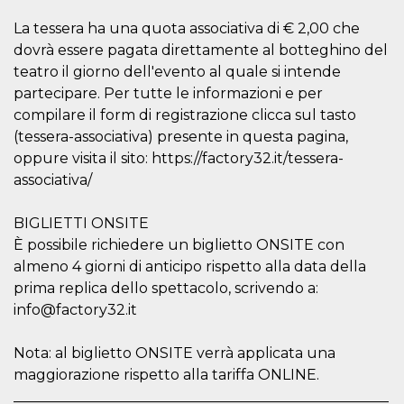
.oooh.events
browser accetti i
cookie.
La tessera ha una quota associativa di € 2,00 che
dovrà essere pagata direttamente al botteghino del
PHPSESSID
Sessione
Cookie
PHP.net
generato da
oooh.events
teatro il giorno dell'evento al quale si intende
applicazioni
basate sul
partecipare. Per tutte le informazioni e per
linguaggio PHP.
compilare il form di registrazione clicca sul tasto
Si tratta di un
identificatore
(tessera-associativa) presente in questa pagina,
generico
utilizzato per
oppure visita il sito: https://factory32.it/tessera-
mantenere le
variabili di
associativa/
sessione utente.
Normalmente è
un numero
BIGLIETTI ONSITE
generato in
modo casuale, il
È possibile richiedere un biglietto ONSITE con
modo in cui
almeno 4 giorni di anticipo rispetto alla data della
viene utilizzato
può essere
prima replica dello spettacolo, scrivendo a:
specifico per il
sito, ma un
info@factory32.it
buon esempio è
mantenere uno
stato di accesso
Nota: al biglietto ONSITE verrà applicata una
per un utente
tra le pagine.
maggiorazione rispetto alla tariffa ONLINE.
m
1 anno 1
Questo cookie
Stripe
____________________________________________________