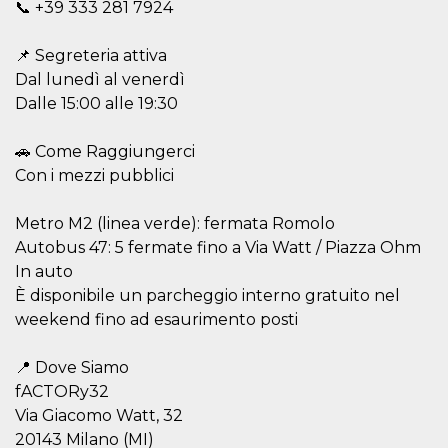
📞 +39 333 281 7924
o persistent
30 giorni
📌 Segreteria attiva
datr
2 anni
Questo coo
Meta
identifica il
Platform Inc.
Dal lunedì al venerdì
browser che
.facebook.com
connette a
Dalle 15:00 alle 19:30
Facebook. 
direttament
legato alla 
🚗 Come Raggiungerci
Facebook
dell'utente.
Con i mezzi pubblici
Facebook s
che viene
utilizzato p
Metro M2 (linea verde): fermata Romolo
aiutare con 
sicurezza e a
Autobus 47: 5 fermate fino a Via Watt / Piazza Ohm
di accesso
sospette, in
In auto
particolare p
rilevamento
È disponibile un parcheggio interno gratuito nel
bot che ten
weekend fino ad esaurimento posti
di accedere 
servizio. F
afferma anc
il profilo
📍 Dove Siamo
comportame
fACTORy32
associato a
ciascun coo
Via Giacomo Watt, 32
datr viene
eliminato d
20143 Milano (MI)
giorni. Que