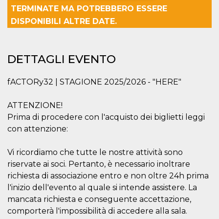
TERMINATE MA POTREBBERO ESSERE
Necessari
Marketing
DISPONIBILI ALTRE DATE.
I cookie strettamente necessari o tecnici sono
indispensabili al funzionamento del sito. I
servizi qui presenti non potranno funzionare
DETTAGLI EVENTO
senza.
Provider /
Nome
Scadenza
Descrizione
fACTORy32 | STAGIONE 2025/2026 - "HERE"
Dominio
cf_clearance
1 anno
Clearance
Cloudflare,
Cookie from
Inc.
ATTENZIONE!
CloudFlare
.oooh.events
stores the proof
Prima di procedere con l'acquisto dei biglietti leggi
of challenge
con attenzione:
passed. It is
used to no
longer issue a
captcha or
Vi ricordiamo che tutte le nostre attività sono
jschallenge
riservate ai soci. Pertanto, è necessario inoltrare
challenge if
present. It is
richiesta di associazione entro e non oltre 24h prima
required to
reach origin
l'inizio dell'evento al quale si intende assistere. La
server.
mancata richiesta e conseguente accettazione,
wordpress_test_cookie
Sessione
Cookie di
Automattic
comporterà l'impossibilità di accedere alla sala.
Wordpress,
Inc.
verifica che il