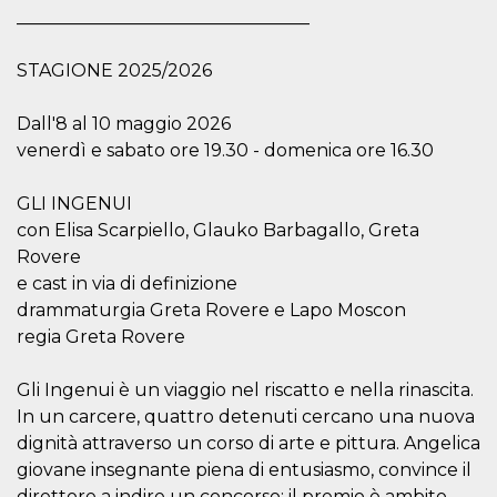
mese
viene
m.stripe.com
_________________________________
generalmente
utilizzato per le
prestazioni e
l'ottimizzazione
STAGIONE 2025/2026
dei servizi di
elaborazione
dei pagamenti,
Dall'8 al 10 maggio 2026
facilitando la
memorizzazione
venerdì e sabato ore 19.30 - domenica ore 16.30
dei contenuti
sul browser per
rendere le
GLI INGENUI
pagine più
veloci.
con Elisa Scarpiello, Glauko Barbagallo, Greta
CookieScriptConsent
4
Questo cookie
CookieScript
Rovere
settimane
viene utilizzato
oooh.events
e cast in via di definizione
2 giorni
dal servizio
Cookie-
drammaturgia Greta Rovere e Lapo Moscon
Script.com per
ricordare le
regia Greta Rovere
preferenze di
consenso sui
cookie dei
Gli Ingenui è un viaggio nel riscatto e nella rinascita.
visitatori. È
necessario che il
In un carcere, quattro detenuti cercano una nuova
banner dei
cookie di
dignità attraverso un corso di arte e pittura. Angelica
Cookie-
giovane insegnante piena di entusiasmo, convince il
Script.com
funzioni
direttore a indire un concorso: il premio è ambito.