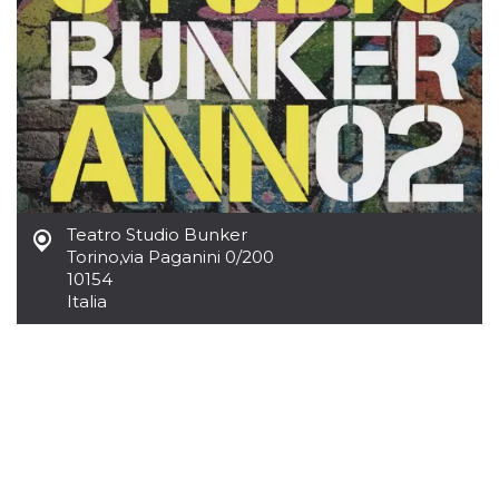
.oooh.events
browser accetti i
cookie.
PHPSESSID
Sessione
Cookie
PHP.net
generato da
oooh.events
applicazioni
basate sul
linguaggio PHP.
Si tratta di un
identificatore
generico
utilizzato per
mantenere le
variabili di
Teatro Studio Bunker
sessione utente.
Normalmente è
Torino
,
via Paganini 0/200
un numero
10154
generato in
modo casuale, il
Italia
modo in cui
viene utilizzato
può essere
specifico per il
sito, ma un
buon esempio è
mantenere uno
stato di accesso
per un utente
tra le pagine.
m
1 anno 1
Questo cookie
Stripe