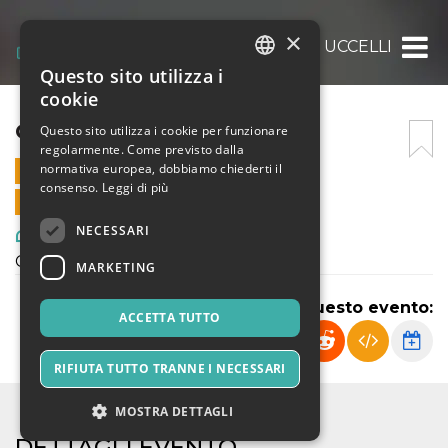
×
GLI UCCELLI
Questo sito utilizza i
ITALIAN
cookie
ENGLISH
GLI UCCELLI
Questo sito utilizza i cookie per funzionare
regolarmente. Come previsto dalla
SPANISH
normativa europea, dobbiamo chiederti il
25 MAGGIO 2022 - 20:30
consenso.
Leggi di più
VENDITE ONLINE TERMINATE
NECESSARI
Arte, Mostre & Musei
Gli uccelli - Aristofane
MARKETING
Condividi questo evento:
ACCETTA TUTTO
RIFIUTA TUTTO TRANNE I NECESSARI
MOSTRA DETTAGLI
DETTAGLI EVENTO