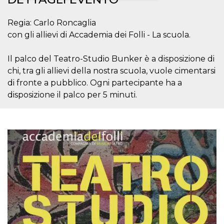
Necessari
Marketing
Regia: Carlo Roncaglia
con gli allievi di Accademia dei Folli - La scuola.
I cookie strettamente necessari o tecnici sono
indispensabili al funzionamento del sito. I
servizi qui presenti non potranno funzionare
Il palco del Teatro-Studio Bunker è a disposizione di
senza.
chi, tra gli allievi della nostra scuola, vuole cimentarsi
Provider /
Nome
Scadenza
Descrizione
di fronte a pubblico. Ogni partecipante ha a
Dominio
disposizione il palco per 5 minuti.
cf_clearance
1 anno
Clearance
Cloudflare,
Cookie from
Inc.
CloudFlare
.oooh.events
stores the proof
of challenge
passed. It is
used to no
longer issue a
captcha or
jschallenge
challenge if
present. It is
required to
reach origin
server.
wordpress_test_cookie
Sessione
Cookie di
Automattic
Wordpress,
Inc.
verifica che il