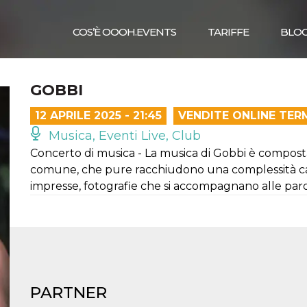
COS’È OOOH.EVENTS
TARIFFE
BLO
GOBBI
12 APRILE 2025 - 21:45
VENDITE ONLINE TER
Musica, Eventi Live, Club
Concerto di musica - La musica di Gobbi è compost
comune, che pure racchiudono una complessità ca
impresse, fotografie che si accompagnano alle paro
PARTNER