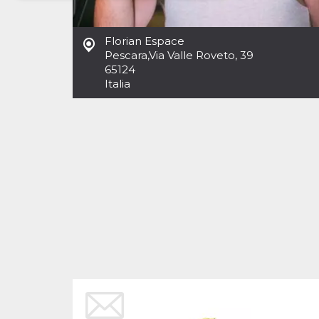
Necessari
Marketing
Florian Espace
I cookie strettamente necessari o tecnici sono
Pescara
,
Via Valle Roveto, 39
indispensabili al funzionamento del sito. I
65124
servizi qui presenti non potranno funzionare
Italia
senza.
Provider /
Nome
Scadenza
Descrizione
Dominio
cf_clearance
1 anno
Clearance
Cloudflare,
Cookie from
Inc.
CloudFlare
.oooh.events
stores the proof
of challenge
passed. It is
used to no
longer issue a
captcha or
jschallenge
challenge if
present. It is
required to
reach origin
server.
wordpress_test_cookie
Sessione
Cookie di
Automattic
Wordpress,
Inc.
verifica che il