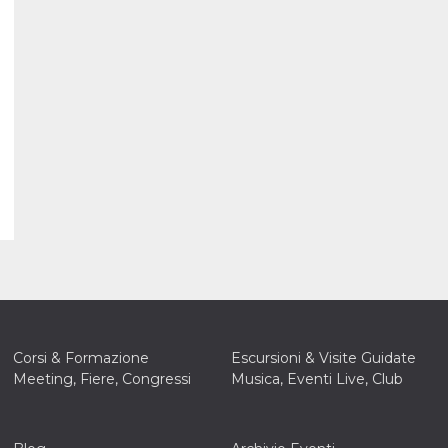
Corsi & Formazione
Escursioni & Visite Guidate
Meeting, Fiere, Congressi
Musica, Eventi Live, Club