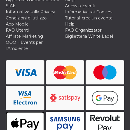
cookie viene
SIAE
Archivio Eventi
anche trami
piace e altri
Informativa sulla Privacy
Informativa sui Cookies
pulsanti e t
Condizioni di utilizzo
Tutorial: crea un evento
Facebook
posizionati 
App Mobile
Help
molti siti W
FAQ Utenti
FAQ Organizzatori
diversi.
Affiliate Marketing
Biglietteria White Label
dpr
.facebook.com
1
permette di
OOOH.Events per
settimana
controllare 
l’Ambiente
funzione “S
su Facebook
pulsante “M
piace”, rac
le impostaz
della lingua
permettono
condividere
pagina.
fr
3 mesi
Contiene la
Meta
combinazio
Platform Inc.
ID univoco 
.facebook.com
browser e
dell'utente,
utilizzata pe
pubblicità m
oo
5 anni
consente
Meta
all'utente di
Platform Inc.