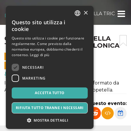
×
GOLINO, DEIDDA, ZEPPETELLA TRIO IN C
Questo sito utilizza i
ITALIAN
cookie
ENGLISH
GOLINO, DEIDDA, ZEPPETELLA
Questo sito utilizza i cookie per funzionare
regolarmente. Come previsto dalla
TRIO IN CONCERTO A FOLLONICA
SPANISH
normativa europea, dobbiamo chiederti il
consenso.
Leggi di più
10 APRILE 2022 - 18:00
VENDITE ONLINE TERMINATE
NECESSARI
Musica, Eventi Live, Club
MARKETING
In concerto a Follonica un trio inedito formato da
Alfredo Golino, Dario Deidda, Fabio Zeppetella.
ACCETTA TUTTO
Condividi questo evento:
RIFIUTA TUTTO TRANNE I NECESSARI
MOSTRA DETTAGLI