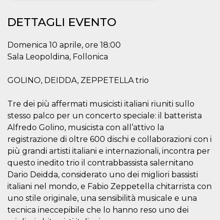
Necessari
Marketing
DETTAGLI EVENTO
I cookie strettamente necessari o tecnici sono
indispensabili al funzionamento del sito. I
Domenica 10 aprile, ore 18:00
servizi qui presenti non potranno funzionare
Sala Leopoldina, Follonica
senza.
Provider /
Nome
Scadenza
Descrizione
GOLINO, DEIDDA, ZEPPETELLA trio
Dominio
cf_clearance
1 anno
Clearance
Cloudflare,
Cookie from
Tre dei più affermati musicisti italiani riuniti sullo
Inc.
CloudFlare
.oooh.events
stesso palco per un concerto speciale: il batterista
stores the proof
of challenge
Alfredo Golino, musicista con all’attivo la
passed. It is
used to no
registrazione di oltre 600 dischi e collaborazioni con i
longer issue a
più grandi artisti italiani e internazionali, incontra per
captcha or
jschallenge
questo inedito trio il contrabbassista salernitano
challenge if
present. It is
Dario Deidda, considerato uno dei migliori bassisti
required to
reach origin
italiani nel mondo, e Fabio Zeppetella chitarrista con
server.
uno stile originale, una sensibilità musicale e una
wordpress_test_cookie
Sessione
Cookie di
Automattic
tecnica ineccepibile che lo hanno reso uno dei
Wordpress,
Inc.
verifica che il