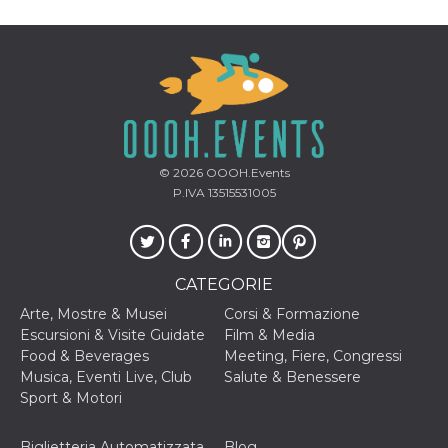
o persistent
30 giorni
datr
2 anni
Questo coo
Meta
identifica il
Platform Inc.
browser che
.facebook.com
connette a
Facebook. 
direttament
legato alla 
Facebook
dell'utente.
© 2026
OOOH.Events
Facebook s
P.IVA 13515531005
che viene
utilizzato p
aiutare con 
sicurezza e a
di accesso
sospette, in
particolare p
CATEGORIE
rilevamento
bot che ten
Arte, Mostre & Musei
Corsi & Formazione
di accedere 
servizio. F
Escursioni & Visite Guidate
Film & Media
afferma anc
Food & Beverages
Meeting, Fiere, Congressi
il profilo
comportame
Musica, Eventi Live, Club
Salute & Benessere
associato a
Sport & Motori
ciascun coo
datr viene
eliminato d
giorni. Que
Biglietteria Automatizzata
Blog