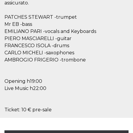
.oooh.events
assicurato.
browser accetti i
cookie.
PATCHES STEWART -trumpet
PHPSESSID
Sessione
Cookie
PHP.net
generato da
oooh.events
Mr EB -bass
applicazioni
basate sul
EMILIANO PARI -vocals and Keyboards
linguaggio PHP.
Si tratta di un
PIERO MASCIARELLI -guitar
identificatore
FRANCESCO ISOLA -drums
generico
utilizzato per
CARLO MICHELI -saxophones
mantenere le
variabili di
AMBROGIO FRIGERIO -trombone
sessione utente.
Normalmente è
un numero
generato in
modo casuale, il
Opening h19:00
modo in cui
viene utilizzato
Live Music h22:00
può essere
specifico per il
sito, ma un
buon esempio è
mantenere uno
Ticket: 10 € pre-sale
stato di accesso
per un utente
tra le pagine.
m
1 anno 1
Questo cookie
Stripe