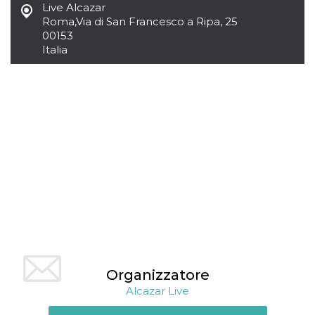
mese
viene
m.stripe.com
Live Alcazar
generalmente
Roma
,
Via di San Francesco a Ripa, 25
utilizzato per le
prestazioni e
00153
l'ottimizzazione
Italia
dei servizi di
elaborazione
dei pagamenti,
facilitando la
memorizzazione
dei contenuti
sul browser per
rendere le
pagine più
veloci.
CookieScriptConsent
4
Questo cookie
CookieScript
settimane
viene utilizzato
oooh.events
2 giorni
dal servizio
Cookie-
Script.com per
ricordare le
preferenze di
consenso sui
cookie dei
visitatori. È
necessario che il
banner dei
Organizzatore
cookie di
Cookie-
Alcazar Live
Script.com
funzioni