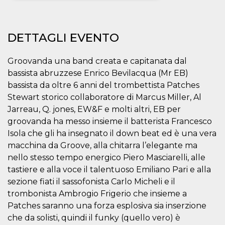
Necessari
Marketing
DETTAGLI EVENTO
I cookie strettamente necessari o tecnici sono
indispensabili al funzionamento del sito. I
servizi qui presenti non potranno funzionare
Groovanda una band creata e capitanata dal
senza.
bassista abruzzese Enrico Bevilacqua (Mr EB)
Provider /
Nome
Scadenza
Descrizione
Dominio
bassista da oltre 6 anni del trombettista Patches
Stewart storico collaboratore di Marcus Miller, Al
cf_clearance
1 anno
Clearance
Cloudflare,
Cookie from
Inc.
Jarreau, Q. jones, EW&F e molti altri, EB per
CloudFlare
.oooh.events
stores the proof
groovanda ha messo insieme il batterista Francesco
of challenge
Isola che gli ha insegnato il down beat ed è una vera
passed. It is
used to no
macchina da Groove, alla chitarra l’elegante ma
longer issue a
captcha or
nello stesso tempo energico Piero Masciarelli, alle
jschallenge
challenge if
tastiere e alla voce il talentuoso Emiliano Pari e alla
present. It is
sezione fiati il sassofonista Carlo Micheli e il
required to
reach origin
trombonista Ambrogio Frigerio che insieme a
server.
Patches saranno una forza esplosiva sia inserzione
wordpress_test_cookie
Sessione
Cookie di
Automattic
che da solisti, quindi il funky (quello vero) è
Wordpress,
Inc.
verifica che il