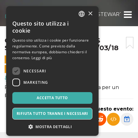
×
GROOVANDA FT. PATCHES STEWART @ ALC
Questo sito utilizza i
ITALIAN
cookie
ENGLISH
GROOVANDA FT. PATCHES
Questo sito utilizza i cookie per funzionare
regolarmente. Come previsto dalla
STEWART @ ALCAZAR 02/03/18
SPANISH
normativa europea, dobbiamo chiederti il
consenso.
Leggi di più
2 MARZO 2018 - 19:00
VENDITE ONLINE TERMINATE
NECESSARI
Musica, Eventi Live, Club
MARKETING
Patches Stewart si unisce ai Groovanda per un
progetto super funky
ACCETTA TUTTO
Condividi questo evento:
RIFIUTA TUTTO TRANNE I NECESSARI
MOSTRA DETTAGLI