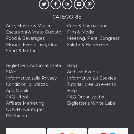
o persistent
30 giorni
datr
2 anni
Questo coo
Meta
CATEGORIE
identifica il
Platform Inc.
browser che
.facebook.com
Arte, Mostre & Musei
Corsi & Formazione
connette a
Escursioni & Visite Guidate
Film & Media
Facebook. 
direttament
Food & Beverages
Meeting, Fiere, Congressi
legato alla 
Musica, Eventi Live, Club
Salute & Benessere
Facebook
dell'utente.
Sport & Motori
Facebook s
che viene
utilizzato p
Biglietteria Automatizzata
Blog
aiutare con 
sicurezza e a
SIAE
Archivio Eventi
di accesso
Informativa sulla Privacy
Informativa sui Cookies
sospette, in
particolare p
Condizioni di utilizzo
Tutorial: crea un evento
rilevamento
App Mobile
Help
bot che ten
di accedere 
FAQ Utenti
FAQ Organizzatori
servizio. F
Affiliate Marketing
Biglietteria White Label
afferma anc
il profilo
OOOH.Events per
comportame
l’Ambiente
associato a
ciascun coo
datr viene
eliminato d
giorni. Que