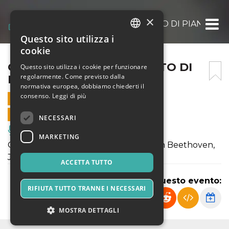
×
GUIDO HEINKE – CONCERTO DI PIANOFO
Questo sito utilizza i
ITALIAN
cookie
ENGLISH
GUIDO HEINKE – CONCERTO DI
Questo sito utilizza i cookie per funzionare
regolarmente. Come previsto dalla
PIANOFORTE
SPANISH
normativa europea, dobbiamo chiederti il
consenso.
Leggi di più
17 LUGLIO 2022 - 21:00
VENDITE ONLINE TERMINATE
NECESSARI
Musica, Eventi Live, Club
MARKETING
Guido Heinke |DEU| pianoforte | L. Van Beethoven,
J. Brahms
ACCETTA TUTTO
Condividi questo evento:
RIFIUTA TUTTO TRANNE I NECESSARI
MOSTRA DETTAGLI