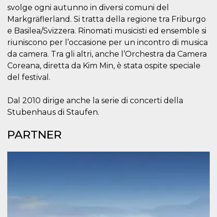
cookie viene
svolge ogni autunno in diversi comuni del
anche trami
Markgräflerland. Si tratta della regione tra Friburgo
piace e altri
pulsanti e t
e Basilea/Svizzera. Rinomati musicisti ed ensemble si
Facebook
posizionati 
riuniscono per l’occasione per un incontro di musica
molti siti W
diversi.
da camera. Tra gli altri, anche l’Orchestra da Camera
Coreana, diretta da Kim Min, è stata ospite speciale
dpr
.facebook.com
1
permette di
settimana
controllare 
del festival.
funzione “S
su Facebook
pulsante “M
Dal 2010 dirige anche la serie di concerti della
piace”, rac
le impostaz
Stubenhaus di Staufen.
della lingua
permettono
condividere
PARTNER
pagina.
fr
3 mesi
Contiene la
Meta
combinazio
Platform Inc.
ID univoco 
.facebook.com
browser e
dell'utente,
utilizzata pe
pubblicità m
oo
5 anni
consente
Meta
all'utente di
Platform Inc.