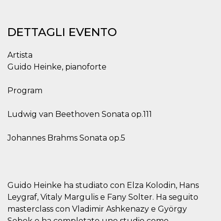
mese
viene
m.stripe.com
generalmente
utilizzato per le
prestazioni e
l'ottimizzazione
DETTAGLI EVENTO
dei servizi di
elaborazione
dei pagamenti,
Artista
facilitando la
memorizzazione
Guido Heinke, pianoforte
dei contenuti
sul browser per
rendere le
Program
pagine più
veloci.
CookieScriptConsent
4
Questo cookie
CookieScript
Ludwig van Beethoven Sonata op.111
settimane
viene utilizzato
oooh.events
2 giorni
dal servizio
Cookie-
Johannes Brahms Sonata op.5
Script.com per
ricordare le
preferenze di
consenso sui
cookie dei
visitatori. È
necessario che il
Guido Heinke ha studiato con Elza Kolodin, Hans
banner dei
cookie di
Leygraf, Vitaly Margulis e Fany Solter. Ha seguito
Cookie-
masterclass con Vladimir Ashkenazy e György
Script.com
funzioni
Sebok e ha completato uno studio come