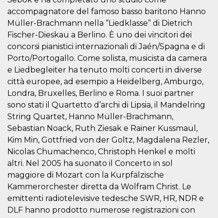
correttamente.
accompagnatore del famoso basso baritono Hanno
Storage declaration
Müller-Brachmann nella “Liedklasse” di Dietrich
Fischer-Dieskau a Berlino. È uno dei vincitori dei
Storage
Nome
Descrizione
type
concorsi pianistici internazionali di Jaén/Spagna e di
fbssls_314278995690155
Session
Porto/Portogallo. Come solista, musicista da camera
storage
e Liedbegleiter ha tenuto molti concerti in diverse
wpEmojiSettingsSupports
Session
città europee, ad esempio a Heidelberg, Amburgo,
storage
Londra, Bruxelles, Berlino e Roma. I suoi partner
cn_uc__
Local
sono stati il Quartetto d’archi di Lipsia, il Mandelring
storage
String Quartet, Hanno Müller-Brachmann,
Sebastian Noack, Ruth Ziesak e Rainer Kussmaul,
Kim Min, Gottfried von der Goltz, Magdalena Rezler,
Nicolas Chumachenco, Christoph Henkel e molti
altri. Nel 2005 ha suonato il Concerto in sol
maggiore di Mozart con la Kurpfälzische
Provider /
Nome
Scadenza
Descrizione
Kammerorchester diretta da Wolfram Christ. Le
Dominio
emittenti radiotelevisive tedesche SWR, HR, NDR e
c_user
4
Cookie di a
Meta
DLF hanno prodotto numerose registrazioni con
settimane
utente. Può
Platform Inc.
2 giorni
essere di se
.facebook.com