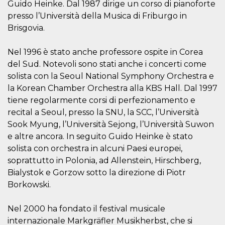
Guido Heinke. Dal 1987 dirige un corso di pianoforte
o persistent
30 giorni
presso l’Università della Musica di Friburgo in
datr
2 anni
Questo coo
Brisgovia.
Meta
identifica il
Platform Inc.
browser che
.facebook.com
connette a
Nel 1996 è stato anche professore ospite in Corea
Facebook. 
direttament
del Sud. Notevoli sono stati anche i concerti come
legato alla 
solista con la Seoul National Symphony Orchestra e
Facebook
dell'utente.
la Korean Chamber Orchestra alla KBS Hall. Dal 1997
Facebook s
che viene
tiene regolarmente corsi di perfezionamento e
utilizzato p
aiutare con 
recital a Seoul, presso la SNU, la SCC, l’Università
sicurezza e a
Sook Myung, l’Università Sejong, l’Università Suwon
di accesso
sospette, in
e altre ancora. In seguito Guido Heinke è stato
particolare p
rilevamento
solista con orchestra in alcuni Paesi europei,
bot che ten
soprattutto in Polonia, ad Allenstein, Hirschberg,
di accedere 
servizio. F
Bialystok e Gorzow sotto la direzione di Piotr
afferma anc
il profilo
Borkowski.
comportame
associato a
ciascun coo
Nel 2000 ha fondato il festival musicale
datr viene
eliminato d
internazionale Markgräfler Musikherbst, che si
giorni. Que