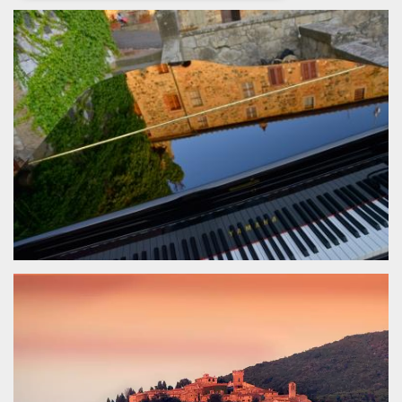
Necessari
Marketing
I cookie strettamente necessari o tecnici sono
indispensabili al funzionamento del sito. I
servizi qui presenti non potranno funzionare
senza.
Provider /
Nome
Scadenza
Descrizione
Dominio
cf_clearance
1 anno
Clearance
Cloudflare,
Cookie from
Inc.
CloudFlare
.oooh.events
stores the proof
of challenge
passed. It is
used to no
longer issue a
captcha or
jschallenge
challenge if
present. It is
required to
reach origin
server.
wordpress_test_cookie
Sessione
Cookie di
Automattic
Wordpress,
Inc.
verifica che il