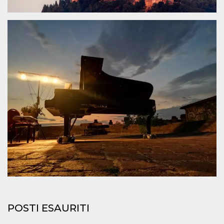
.oooh.events
browser accetti i
cookie.
PHPSESSID
Sessione
Cookie
PHP.net
generato da
oooh.events
applicazioni
basate sul
linguaggio PHP.
Si tratta di un
identificatore
generico
utilizzato per
mantenere le
variabili di
sessione utente.
Normalmente è
un numero
generato in
modo casuale, il
modo in cui
viene utilizzato
può essere
specifico per il
sito, ma un
buon esempio è
mantenere uno
stato di accesso
per un utente
tra le pagine.
POSTI ESAURITI
m
1 anno 1
Questo cookie
Stripe