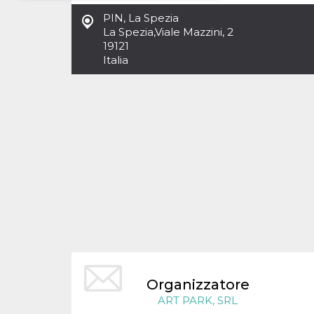
PIN, La Spezia
Necessari
Marketing
La Spezia
,
Viale Mazzini, 2
19121
I cookie strettamente necessari o tecnici sono
Italia
indispensabili al funzionamento del sito. I
servizi qui presenti non potranno funzionare
senza.
Provider /
Nome
Scadenza
Descrizione
Dominio
cf_clearance
1 anno
Clearance
Cloudflare,
Cookie from
Inc.
CloudFlare
.oooh.events
stores the proof
of challenge
passed. It is
used to no
longer issue a
captcha or
jschallenge
challenge if
present. It is
required to
reach origin
server.
Organizzatore
wordpress_test_cookie
Sessione
Cookie di
Automattic
ART PARK, SRL
Wordpress,
Inc.
verifica che il