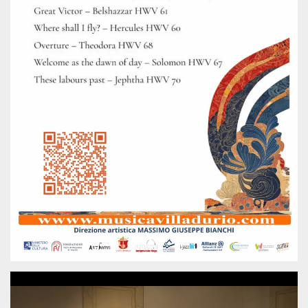
mese
viene
m.stripe.com
generalmente
utilizzato per le
prestazioni e
l'ottimizzazione
dei servizi di
elaborazione
dei pagamenti,
facilitando la
memorizzazione
dei contenuti
sul browser per
rendere le
pagine più
veloci.
CookieScriptConsent
4
Questo cookie
CookieScript
settimane
viene utilizzato
oooh.events
2 giorni
dal servizio
Cookie-
Script.com per
ricordare le
preferenze di
consenso sui
cookie dei
visitatori. È
necessario che il
banner dei
cookie di
Cookie-
Script.com
funzioni