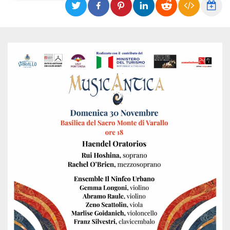
Necessari
Marketing
I cookie strettamente necessari o tecnici sono
indispensabili al funzionamento del sito. I
servizi qui presenti non potranno funzionare
senza.
Provider /
Nome
Scadenza
Descrizione
Dominio
cf_clearance
1 anno
Clearance
Cloudflare,
Cookie from
Inc.
CloudFlare
.oooh.events
stores the proof
of challenge
passed. It is
used to no
longer issue a
captcha or
jschallenge
challenge if
present. It is
required to
reach origin
server.
wordpress_test_cookie
Sessione
Cookie di
Automattic
Wordpress,
Inc.
verifica che il