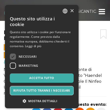
×
HAENDEL ORATORIOS. MUSICANTICA.
Questo sito utilizza i
ITALIAN
cookie
ENGLISH
HAENDEL ORATORIOS.
Questo sito utilizza i cookie per funzionare
regolarmente. Come previsto dalla
MUSICANTICA.
SPANISH
normativa europea, dobbiamo chiederti il
consenso.
Leggi di più
30 NOVEMBRE 2025 - 18:00
VENDITE ONLINE TERMINATE
NECESSARI
Musica, Eventi Live, Club
MARKETING
Nella Basilica dell’Assunta del Sacro Monte di
Varallo, Patrimonio UNESCO,. Il concerto “Haendel
ACCETTA TUTTO
Oratorios” vedrà protagonista l’Ensemble Il Ninfeo
Urbano, con il soprano Rui Hoshina ed il
RIFIUTA TUTTO TRANNE I NECESSARI
mezzosoprano Rachel O'Brien.
MOSTRA DETTAGLI
Condividi questo evento: