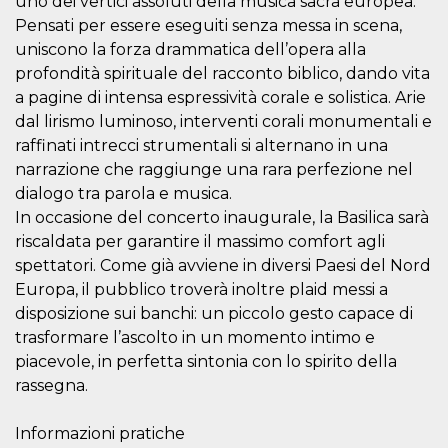
uno dei vertici assoluti della musica sacra europea.
o persistent
Pensati per essere eseguiti senza messa in scena,
30 giorni
uniscono la forza drammatica dell’opera alla
datr
2 anni
Questo coo
Meta
identifica il
Platform Inc.
profondità spirituale del racconto biblico, dando vita
browser che
.facebook.com
a pagine di intensa espressività corale e solistica. Arie
connette a
Facebook. 
dal lirismo luminoso, interventi corali monumentali e
direttament
legato alla 
raffinati intrecci strumentali si alternano in una
Facebook
dell'utente.
narrazione che raggiunge una rara perfezione nel
Facebook s
dialogo tra parola e musica.
che viene
utilizzato p
In occasione del concerto inaugurale, la Basilica sarà
aiutare con 
sicurezza e a
riscaldata per garantire il massimo comfort agli
di accesso
spettatori. Come già avviene in diversi Paesi del Nord
sospette, in
particolare p
Europa, il pubblico troverà inoltre plaid messi a
rilevamento
bot che ten
disposizione sui banchi: un piccolo gesto capace di
di accedere 
servizio. F
trasformare l’ascolto in un momento intimo e
afferma anc
piacevole, in perfetta sintonia con lo spirito della
il profilo
comportame
rassegna.
associato a
ciascun coo
datr viene
Informazioni pratiche
eliminato d
giorni. Que