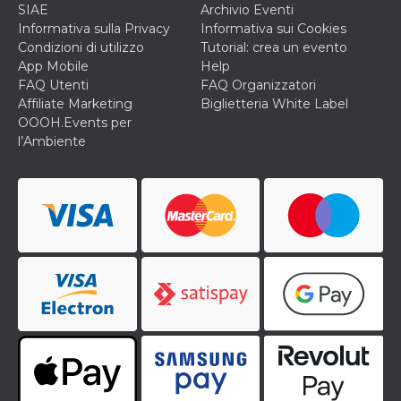
SIAE
Archivio Eventi
privacy,
garantendo 
Informativa sulla Privacy
Informativa sui Cookies
loro prefer
Condizioni di utilizzo
Tutorial: crea un evento
siano onora
nelle sessio
App Mobile
Help
future.
FAQ Utenti
FAQ Organizzatori
__Secure-ROLLOUT_TOKEN
.youtube.com
5 mesi 4
Utilizzato d
Affiliate Marketing
Biglietteria White Label
settimane
YouTube pe
OOOH.Events per
gestire
l'implement
l’Ambiente
e la
sperimenta
delle funzio
Aiuta Googl
controllare 
nuove
funzionalità
modifiche
dell'interfac
vengono mo
agli utenti
nell'ambito 
e
implementa
graduali,
garantendo
un'esperien
coerente pe
determinat
utente dura
esperiment