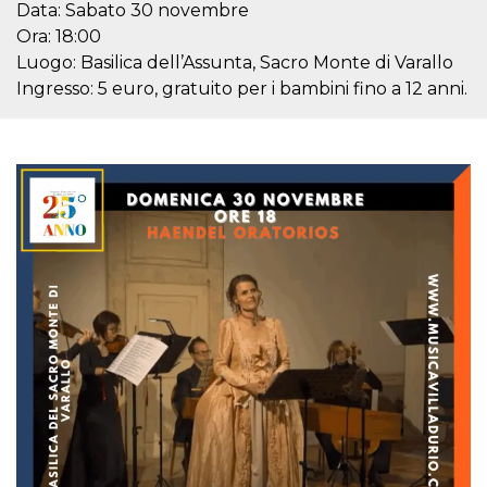
Data: Sabato 30 novembre
cookie viene
anche trami
Ora: 18:00
piace e altri
pulsanti e t
Luogo: Basilica dell’Assunta, Sacro Monte di Varallo
Facebook
Ingresso: 5 euro, gratuito per i bambini fino a 12 anni.
posizionati 
molti siti W
diversi.
dpr
.facebook.com
1
permette di
settimana
controllare 
funzione “S
su Facebook
pulsante “M
piace”, rac
le impostaz
della lingua
permettono
condividere
pagina.
fr
3 mesi
Contiene la
Meta
combinazio
Platform Inc.
ID univoco 
.facebook.com
browser e
dell'utente,
utilizzata pe
pubblicità m
oo
5 anni
consente
Meta
all'utente di
Platform Inc.