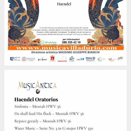
.oooh.events
browser accetti i
cookie.
PHPSESSID
Sessione
Cookie
PHP.net
generato da
oooh.events
applicazioni
basate sul
linguaggio PHP.
Si tratta di un
identificatore
generico
utilizzato per
mantenere le
variabili di
sessione utente.
Normalmente è
un numero
generato in
modo casuale, il
modo in cui
viene utilizzato
può essere
specifico per il
sito, ma un
buon esempio è
mantenere uno
stato di accesso
per un utente
tra le pagine.
m
1 anno 1
Questo cookie
Stripe