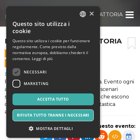
×
HALLOWEEN 2024 IN FATTORIA
Questo sito utilizza i
ITALIAN
cookie
ENGLISH
HALLOWEEN 2024 IN FATTORIA
Questo sito utilizza i cookie per funzionare
regolarmente. Come previsto dalla
SPANISH
normativa europea, dobbiamo chiederti il
31 OTTOBRE 2024 - 20:30
consenso.
Leggi di più
VENDITE ONLINE TERMINATE
NECESSARI
Food & Beverages
Festa Halloween alle Terme dell'anima. Evento ogni
MARKETING
anno ambito da grandi e piccini per gli scenari
spettrali di grande effetto, Personaggi che escono
ACCETTA TUTTO
dalle tenebre. Immergiti in questa fantastica
atmosfera
RIFIUTA TUTTO TRANNE I NECESSARI
Condividi questo evento:
MOSTRA DETTAGLI