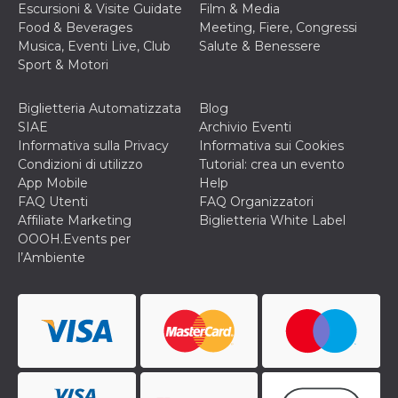
Escursioni & Visite Guidate
Film & Media
o persistent
30 giorni
Food & Beverages
Meeting, Fiere, Congressi
Musica, Eventi Live, Club
Salute & Benessere
datr
2 anni
Questo coo
Meta
identifica il
Platform Inc.
Sport & Motori
browser che
.facebook.com
connette a
Facebook. 
Biglietteria Automatizzata
Blog
direttament
legato alla 
SIAE
Archivio Eventi
Facebook
Informativa sulla Privacy
Informativa sui Cookies
dell'utente.
Facebook s
Condizioni di utilizzo
Tutorial: crea un evento
che viene
App Mobile
Help
utilizzato p
aiutare con 
FAQ Utenti
FAQ Organizzatori
sicurezza e a
Affiliate Marketing
Biglietteria White Label
di accesso
sospette, in
OOOH.Events per
particolare p
l’Ambiente
rilevamento
bot che ten
di accedere 
servizio. F
afferma anc
il profilo
comportame
associato a
ciascun coo
datr viene
eliminato d
giorni. Que