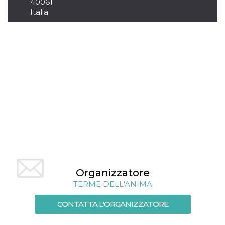
mese
viene
40061
m.stripe.com
generalmente
Italia
utilizzato per le
prestazioni e
l'ottimizzazione
dei servizi di
elaborazione
dei pagamenti,
facilitando la
memorizzazione
dei contenuti
sul browser per
rendere le
pagine più
veloci.
CookieScriptConsent
4
Questo cookie
CookieScript
settimane
viene utilizzato
oooh.events
2 giorni
dal servizio
Cookie-
Script.com per
ricordare le
preferenze di
consenso sui
cookie dei
Organizzatore
visitatori. È
TERME DELL'ANIMA
necessario che il
banner dei
cookie di
CONTATTA L'ORGANIZZATORE
Cookie-
Script.com
funzioni