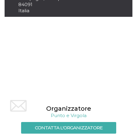
.oooh.events
84091
browser accetti i
cookie.
Italia
PHPSESSID
Sessione
Cookie
PHP.net
generato da
oooh.events
applicazioni
basate sul
linguaggio PHP.
Si tratta di un
identificatore
generico
utilizzato per
mantenere le
variabili di
sessione utente.
Normalmente è
un numero
generato in
modo casuale, il
modo in cui
viene utilizzato
può essere
specifico per il
sito, ma un
Organizzatore
buon esempio è
mantenere uno
Punto e Virgola
stato di accesso
per un utente
tra le pagine.
CONTATTA L'ORGANIZZATORE
m
1 anno 1
Questo cookie
Stripe