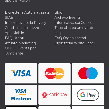
Sport & Motori
correttamente.
Storage declaration
Biglietteria Automatizzata
Blog
Storage
SIAE
Archivio Eventi
Nome
Descrizione
type
Informativa sulla Privacy
Informativa sui Cookies
Condizioni di utilizzo
Tutorial: crea un evento
fbssls_314278995690155
Session
storage
App Mobile
Help
FAQ Utenti
FAQ Organizzatori
wpEmojiSettingsSupports
Session
storage
Affiliate Marketing
Biglietteria White Label
OOOH.Events per
cn_uc__
Local
storage
l’Ambiente
Provider /
Nome
Scadenza
Descrizione
Dominio
c_user
4
Cookie di a
Meta
settimane
utente. Può
Platform Inc.
2 giorni
essere di se
.facebook.com