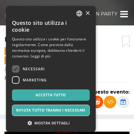
×
HALLOWEEN PARTY
Questo sito utilizza i
ITALIAN
cookie
ENGLISH
HALLOWEEN PARTY
Questo sito utilizza i cookie per funzionare
regolarmente. Come previsto dalla
SPANISH
normativa europea, dobbiamo chiederti il
31 OTTOBRE 2024 - 23:00
consenso.
Leggi di più
VENDITE ONLINE TERMINATE
NECESSARI
Musica, Eventi Live, Club
halloween
MARKETING
Condividi questo evento:
ACCETTA TUTTO
RIFIUTA TUTTO TRANNE I NECESSARI
MOSTRA DETTAGLI