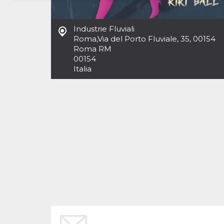
Necessari
Marketing
Industrie Fluviali
I cookie strettamente necessari o tecnici sono
Roma
,
Via del Porto Fluviale, 35, 00154
indispensabili al funzionamento del sito. I
Roma RM
servizi qui presenti non potranno funzionare
00154
senza.
Italia
Provider /
Nome
Scadenza
Descrizione
Dominio
cf_clearance
1 anno
Clearance
Cloudflare,
Cookie from
Inc.
CloudFlare
.oooh.events
stores the proof
of challenge
passed. It is
used to no
longer issue a
captcha or
jschallenge
challenge if
present. It is
required to
reach origin
server.
wordpress_test_cookie
Sessione
Cookie di
Automattic
Wordpress,
Inc.
verifica che il