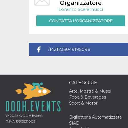
.oooh.events
Organizzatore
browser accetti i
cookie.
Lorenzo Scaramucci
PHPSESSID
Sessione
Cookie
PHP.net
CONTATTA L'ORGANIZZATORE
generato da
oooh.events
applicazioni
basate sul
linguaggio PHP.
Si tratta di un
identificatore
generico
utilizzato per
/1421233049195096
mantenere le
variabili di
sessione utente.
Normalmente è
un numero
generato in
modo casuale, il
modo in cui
CATEGORIE
viene utilizzato
può essere
Arte, Mostre & Musei
specifico per il
sito, ma un
Food & Beverages
buon esempio è
Sport & Motori
mantenere uno
stato di accesso
per un utente
© 2026
OOOH.Events
tra le pagine.
Biglietteria Automatizzata
P.IVA 13515531005
SIAE
m
1 anno 1
Questo cookie
Stripe