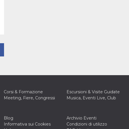
Corsi & Formazione
Escursioni & Visite Guidate
Meeting, Fiere, Congressi
Musica, Eventi Live, Club
Blog
Archivio Eventi
Informativa sui Cookies
Condizioni di utilizzo