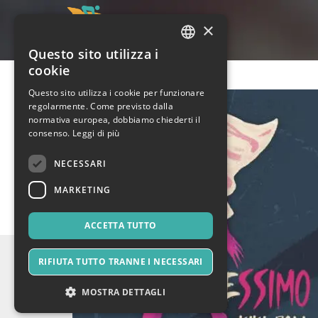
×
Questo sito utilizza i
ITALIAN
cookie
ENGLISH
Questo sito utilizza i cookie per funzionare
regolarmente. Come previsto dalla
SPANISH
normativa europea, dobbiamo chiederti il
consenso.
Leggi di più
NECESSARI
MARKETING
ACCETTA TUTTO
RIFIUTA TUTTO TRANNE I NECESSARI
MOSTRA DETTAGLI