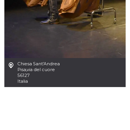
.oooh.events
browser accetti i
cookie.
PHPSESSID
Sessione
Cookie
PHP.net
generato da
oooh.events
applicazioni
basate sul
linguaggio PHP.
Si tratta di un
identificatore
generico
utilizzato per
mantenere le
variabili di
sessione utente.
Chiesa Sant'Andrea
Normalmente è
Pisa
,
via del cuore
un numero
generato in
56127
modo casuale, il
Italia
modo in cui
viene utilizzato
può essere
specifico per il
sito, ma un
buon esempio è
mantenere uno
stato di accesso
per un utente
tra le pagine.
m
1 anno 1
Questo cookie
Stripe