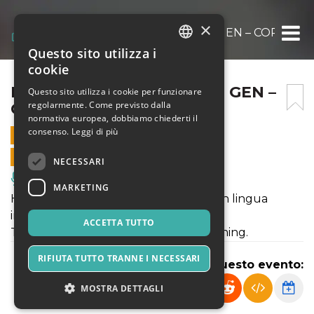
×
HAMLET DOUBLE BILL – 11 GEN – COPIA
Questo sito utilizza i
ITALIAN
cookie
ENGLISH
HAMLET DOUBLE BILL – 11 GEN –
Questo sito utilizza i cookie per funzionare
regolarmente. Come previsto dalla
COPIA
SPANISH
normativa europea, dobbiamo chiederti il
consenso.
Leggi di più
12 GENNAIO 2024 - 11:00
VENDITE ONLINE TERMINATE
NECESSARI
Musica, Eventi Live, Club
MARKETING
Hamlet Double Bill è uno spettacolo in lingua
inglese composto da due atti unici:
ACCETTA TUTTO
The Rest Is Silence e The Play’s The Thing.
RIFIUTA TUTTO TRANNE I NECESSARI
Condividi questo evento:
MOSTRA DETTAGLI