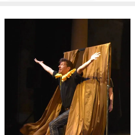
Necessari
Marketing
I cookie strettamente necessari o tecnici sono
indispensabili al funzionamento del sito. I
servizi qui presenti non potranno funzionare
senza.
Provider /
Nome
Scadenza
Descrizione
Dominio
cf_clearance
1 anno
Clearance
Cloudflare,
Cookie from
Inc.
CloudFlare
.oooh.events
stores the proof
of challenge
passed. It is
used to no
longer issue a
captcha or
jschallenge
challenge if
present. It is
required to
reach origin
server.
wordpress_test_cookie
Sessione
Cookie di
Automattic
Wordpress,
Inc.
verifica che il