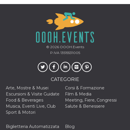
correttamente.
Storage declaration
Storage
Nome
Descrizione
type
fbssls_314278995690155
Session
storage
wpEmojiSettingsSupports
Session
© 2026
OOOH.Events
storage
P.IVA 13515531005
cn_uc__
Local
storage
CATEGORIE
Arte, Mostre & Musei
Corsi & Formazione
Escursioni & Visite Guidate
Film & Media
Food & Beverages
Meeting, Fiere, Congressi
Musica, Eventi Live, Club
Salute & Benessere
Provider /
Nome
Scadenza
Descrizione
Sport & Motori
Dominio
c_user
4
Cookie di a
Meta
settimane
utente. Può
Platform Inc.
Biglietteria Automatizzata
Blog
2 giorni
essere di se
.facebook.com