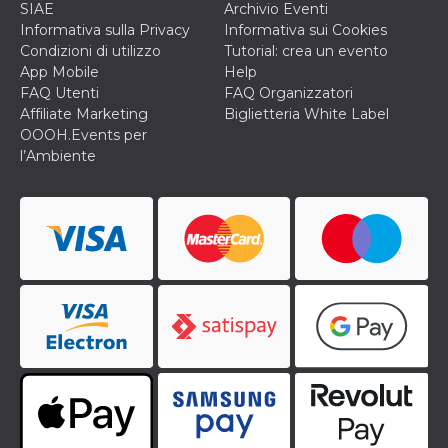
SIAE
Archivio Eventi
o persistent
30 giorni
Informativa sulla Privacy
Informativa sui Cookies
Condizioni di utilizzo
Tutorial: crea un evento
datr
2 anni
Questo coo
Meta
identifica il
Platform Inc.
App Mobile
Help
browser che
.facebook.com
FAQ Utenti
FAQ Organizzatori
connette a
Facebook. 
Affiliate Marketing
Biglietteria White Label
direttament
OOOH.Events per
legato alla 
Facebook
l’Ambiente
dell'utente.
Facebook s
che viene
utilizzato p
aiutare con 
sicurezza e a
di accesso
sospette, in
particolare p
rilevamento
bot che ten
di accedere 
servizio. F
afferma anc
il profilo
comportame
associato a
ciascun coo
datr viene
eliminato d
giorni. Que