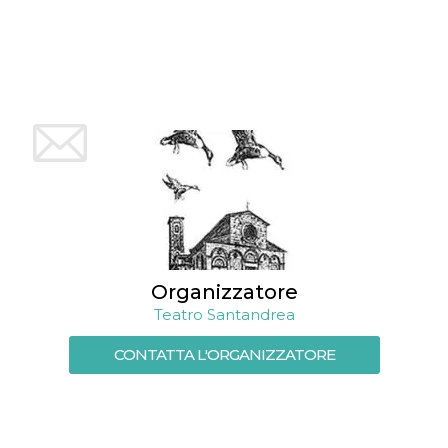
mese
viene
m.stripe.com
generalmente
utilizzato per le
prestazioni e
l'ottimizzazione
dei servizi di
elaborazione
dei pagamenti,
facilitando la
memorizzazione
dei contenuti
sul browser per
rendere le
pagine più
veloci.
CookieScriptConsent
4
Questo cookie
CookieScript
settimane
viene utilizzato
oooh.events
2 giorni
dal servizio
Cookie-
Script.com per
Organizzatore
ricordare le
preferenze di
Teatro Santandrea
consenso sui
cookie dei
CONTATTA L'ORGANIZZATORE
visitatori. È
necessario che il
banner dei
cookie di
Cookie-
Script.com
funzioni