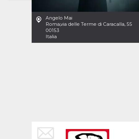
Necessari
Marketing
Angelo Mai
I cookie strettamente necessari o tecnici sono
Roma
,
via delle Terme di Caracalla, 55
indispensabili al funzionamento del sito. I
00153
servizi qui presenti non potranno funzionare
Italia
senza.
Provider /
Nome
Scadenza
Descrizione
Dominio
cf_clearance
1 anno
Clearance
Cloudflare,
Cookie from
Inc.
CloudFlare
.oooh.events
stores the proof
of challenge
passed. It is
used to no
longer issue a
captcha or
jschallenge
challenge if
present. It is
required to
reach origin
server.
wordpress_test_cookie
Sessione
Cookie di
Automattic
Wordpress,
Inc.
verifica che il