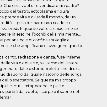
lo. Che cosa vuol dire vendicare un padre?
toccio del teatro, ectoplasma e figura
che prende vita e guarda il mondo, da un
redità. Il peso dei padri non ricade su
nza eredi. E quante volte ci chiediamo se
padre riflesso nell’occhio della mia mente…
i per analogie di confine tra veglia e
eometrie che amplificano e avvolgono questo
, canto, recitazione e danza, fuse insieme
ella vita e dell’arte, sul senso dell’essere
generato dalle distorsioni elettriche di una
nuo di suono dal quale nascono delle songs,
sta dello spettatore. Se questa mia troppo
pidi e inutili mi appaiono le piatte
partirà dal vuoto, il corpo e il suono nel
blema?