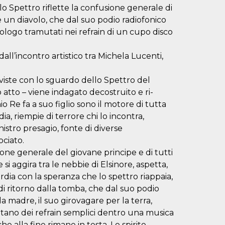
lo Spettro riflette la confusione generale di
 un diavolo, che dal suo podio radiofonico
logo tramutati nei refrain di un cupo disco
ll’incontro artistico tra Michela Lucenti,
iste con lo sguardo dello Spettro del
 atto – viene indagato decostruito e ri-
o Re fa a suo figlio sono il motore di tutta
a, riempie di terrore chi lo incontra,
nistro presagio, fonte di diverse
ociato.
ione generale del giovane principe e di tutti
si aggira tra le nebbie di Elsinore, aspetta,
rdia con la speranza che lo spettro riappaia,
di ritorno dalla tomba, che dal suo podio
la madre, il suo girovagare per la terra,
tano dei refrain semplici dentro una musica
e alla fine rimane in testa. Lo spirito