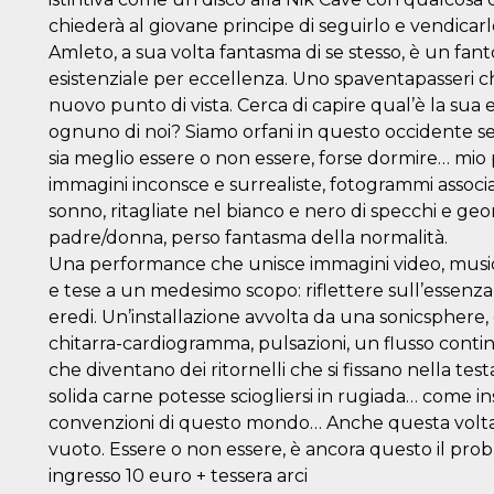
chiederà al giovane principe di seguirlo e vendicar
Amleto, a sua volta fantasma di se stesso, è un fan
esistenziale per eccellenza. Uno spaventapasseri 
nuovo punto di vista. Cerca di capire qual’è la sua e
ognuno di noi? Siamo orfani in questo occidente se
sia meglio essere o non essere, forse dormire… mio 
immagini inconsce e surrealiste, fotogrammi associat
sonno, ritagliate nel bianco e nero di specchi e g
padre/donna, perso fantasma della normalità.
Una performance che unisce immagini video, musica
e tese a un medesimo scopo: riflettere sull’essenza d
eredi. Un’installazione avvolta da una sonicsphere, 
chitarra-cardiogramma, pulsazioni, un flusso conti
che diventano dei ritornelli che si fissano nella te
solida carne potesse sciogliersi in rugiada… come insi
convenzioni di questo mondo… Anche questa volta si 
vuoto. Essere o non essere, è ancora questo il pro
ingresso 10 euro + tessera arci