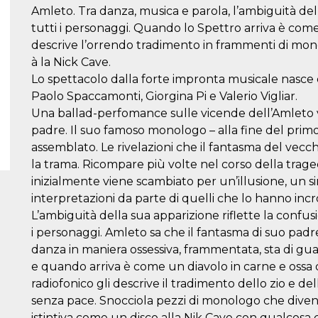
Amleto. Tra danza, musica e parola, l’ambiguità del
tutti i personaggi. Quando lo Spettro arriva è come
descrive l’orrendo tradimento in frammenti di mono
à la Nick Cave.
Lo spettacolo dalla forte impronta musicale nasce da
Paolo Spaccamonti, Giorgina Pi e Valerio Vigliar.
Una ballad-perfomance sulle vicende dell’Amleto v
padre. Il suo famoso monologo – alla fine del primo
assemblato. Le rivelazioni che il fantasma del vecchi
la trama. Ricompare più volte nel corso della tragedi
inizialmente viene scambiato per un’illusione, un si
interpretazioni da parte di quelli che lo hanno incr
L’ambiguità della sua apparizione riflette la confus
i personaggi. Amleto sa che il fantasma di suo padre 
danza in maniera ossessiva, frammentata, sta di gua
e quando arriva è come un diavolo in carne e ossa 
radiofonico gli descrive il tradimento dello zio e del
senza pace. Snocciola pezzi di monologo che diven
istintiva come un disco alla Nik Cave con qualcosa ch