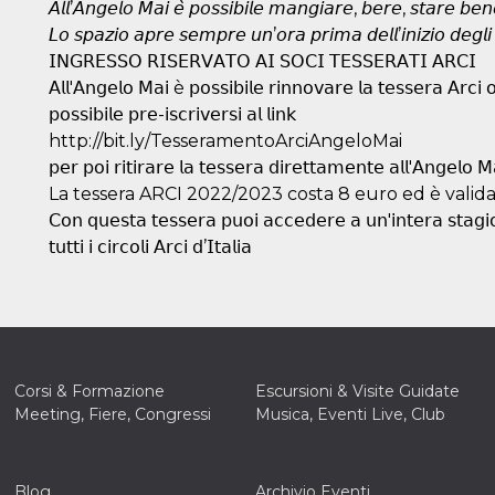
𝘈𝘭𝘭’𝘈𝘯𝘨𝘦𝘭𝘰 𝘔𝘢𝘪 𝘦̀ 𝘱𝘰𝘴𝘴𝘪𝘣𝘪𝘭𝘦 𝘮𝘢𝘯𝘨𝘪𝘢𝘳𝘦, 𝘣𝘦𝘳𝘦, 𝘴𝘵𝘢𝘳𝘦 𝘣𝘦𝘯
𝘓𝘰 𝘴𝘱𝘢𝘻𝘪𝘰 𝘢𝘱𝘳𝘦 𝘴𝘦𝘮𝘱𝘳𝘦 𝘶𝘯’𝘰𝘳𝘢 𝘱𝘳𝘪𝘮𝘢 𝘥𝘦𝘭𝘭’𝘪𝘯𝘪𝘻𝘪𝘰 𝘥𝘦𝘨𝘭
𝖨𝖭𝖦𝖱𝖤𝖲𝖲𝖮 𝖱𝖨𝖲𝖤𝖱𝖵𝖠𝖳𝖮 𝖠𝖨 𝖲𝖮𝖢𝖨 𝖳𝖤𝖲𝖲𝖤𝖱𝖠𝖳𝖨 𝖠𝖱𝖢𝖨
𝖠𝗅𝗅'𝖠𝗇𝗀𝖾𝗅𝗈 𝖬𝖺𝗂 è 𝗉𝗈𝗌𝗌𝗂𝖻𝗂𝗅𝖾 𝗋𝗂𝗇𝗇𝗈𝗏𝖺𝗋𝖾 𝗅𝖺 𝗍𝖾𝗌𝗌𝖾𝗋𝖺 𝖠𝗋𝖼𝗂 
𝗉𝗈𝗌𝗌𝗂𝖻𝗂𝗅𝖾 𝗉𝗋𝖾-𝗂𝗌𝖼𝗋𝗂𝗏𝖾𝗋𝗌𝗂 𝖺𝗅 𝗅𝗂𝗇𝗄
http://bit.ly/TesseramentoArciAngeloMai
𝗉𝖾𝗋 𝗉𝗈𝗂 𝗋𝗂𝗍𝗂𝗋𝖺𝗋𝖾 𝗅𝖺 𝗍𝖾𝗌𝗌𝖾𝗋𝖺 𝖽𝗂𝗋𝖾𝗍𝗍𝖺𝗆𝖾𝗇𝗍𝖾 𝖺𝗅𝗅'𝖠𝗇𝗀𝖾𝗅𝗈 𝖬
La tessera ARCI 2022/2023 costa 8 euro ed è valida
𝖢𝗈𝗇 𝗊𝗎𝖾𝗌𝗍𝖺 𝗍𝖾𝗌𝗌𝖾𝗋𝖺 𝗉𝗎𝗈𝗂 𝖺𝖼𝖼𝖾𝖽𝖾𝗋𝖾 𝖺 𝗎𝗇'𝗂𝗇𝗍𝖾𝗋𝖺 𝗌𝗍𝖺𝗀𝗂𝗈
𝗍𝗎𝗍𝗍𝗂 𝗂 𝖼𝗂𝗋𝖼𝗈𝗅𝗂 𝖠𝗋𝖼𝗂 𝖽’𝖨𝗍𝖺𝗅𝗂𝖺
Corsi & Formazione
Escursioni & Visite Guidate
Meeting, Fiere, Congressi
Musica, Eventi Live, Club
ccesso
Blog
Archivio Eventi
ssione