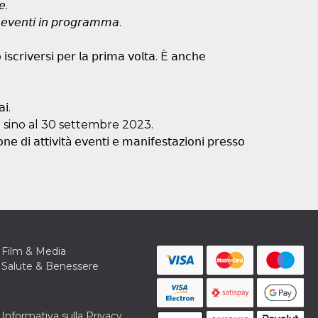
𝘦.
 𝘦𝘷𝘦𝘯𝘵𝘪 𝘪𝘯 𝘱𝘳𝘰𝘨𝘳𝘢𝘮𝘮𝘢.​​
 𝗂𝗌𝖼𝗋𝗂𝗏𝖾𝗋𝗌𝗂 𝗉𝖾𝗋 𝗅𝖺 𝗉𝗋𝗂𝗆𝖺 𝗏𝗈𝗅𝗍𝖺. È 𝖺𝗇𝖼𝗁𝖾
𝗂.
 sino al 30 settembre 2023.
𝖾 𝖽𝗂 𝖺𝗍𝗍𝗂𝗏𝗂𝗍à 𝖾𝗏𝖾𝗇𝗍𝗂 𝖾 𝗆𝖺𝗇𝗂𝖿𝖾𝗌𝗍𝖺𝗓𝗂𝗈𝗇𝗂 𝗉𝗋𝖾𝗌𝗌𝗈
Film & Media
Salute & Benessere
Informativa sulla Privacy