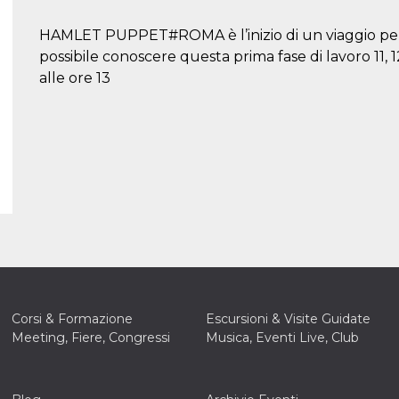
HAMLET PUPPET#ROMA è l’inizio di un viaggio per 
possibile conoscere questa prima fase di lavoro 11, 
alle ore 13
Corsi & Formazione
Escursioni & Visite Guidate
Meeting, Fiere, Congressi
Musica, Eventi Live, Club