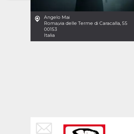
Necessari
Marketing
Angelo Mai
I cookie strettamente necessari o tecnici sono
Roma
,
via delle Terme di Caracalla, 55
indispensabili al funzionamento del sito. I
00153
servizi qui presenti non potranno funzionare
Italia
senza.
Provider /
Nome
Scadenza
Descrizione
Dominio
cf_clearance
1 anno
Clearance
Cloudflare,
Cookie from
Inc.
CloudFlare
.oooh.events
stores the proof
of challenge
passed. It is
used to no
longer issue a
captcha or
jschallenge
challenge if
present. It is
required to
reach origin
server.
wordpress_test_cookie
Sessione
Cookie di
Automattic
Wordpress,
Inc.
verifica che il