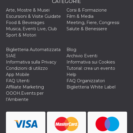
CATEGORIE
cookie viene
anche trami
Arte, Mostre & Musei
Corsi & Formazione
piace e altri
pulsanti e t
Escursioni & Visite Guidate
Film & Media
Facebook
Food & Beverages
Meeting, Fiere, Congressi
posizionati 
molti siti W
Musica, Eventi Live, Club
Salute & Benessere
diversi.
Sport & Motori
dpr
.facebook.com
1
permette di
settimana
controllare 
Biglietteria Automatizzata
Blog
funzione “S
su Facebook
SIAE
Archivio Eventi
pulsante “M
Informativa sulla Privacy
Informativa sui Cookies
piace”, rac
le impostaz
Condizioni di utilizzo
Tutorial: crea un evento
della lingua
App Mobile
Help
permettono
condividere
FAQ Utenti
FAQ Organizzatori
pagina.
Affiliate Marketing
Biglietteria White Label
fr
3 mesi
Contiene la
Meta
OOOH.Events per
combinazio
Platform Inc.
l’Ambiente
ID univoco 
.facebook.com
browser e
dell'utente,
utilizzata pe
pubblicità m
oo
5 anni
consente
Meta
all'utente di
Platform Inc.