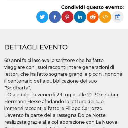
Condividi questo evento:
Necessari
Marketing
I cookie strettamente necessari o tecnici sono
indispensabili al funzionamento del sito. I
servizi qui presenti non potranno funzionare
senza.
Provider /
Nome
Scadenza
Descrizione
DETTAGLI EVENTO
Dominio
cf_clearance
1 anno
Clearance
Cloudflare,
Cookie from
60 anni fa ci lasciava lo scrittore che ha fatto
Inc.
CloudFlare
.oooh.events
viaggiare con i suoi racconti intere generazioni di
stores the proof
of challenge
lettori, che ha fatto sognare grandi e piccini, nonché
passed. It is
used to no
il centenario della pubblicazione del suo
longer issue a
“Siddharta”.
captcha or
jschallenge
L’Ospedaletto venerdì 29 luglio alle 22:30 celebra
challenge if
present. It is
Hermann Hesse affidando la lettura dei suoi
required to
reach origin
immensi racconti all'attore Filippo Carrozzo.
server.
L’evento fa parte della rassegna Dolce Notte
wordpress_test_cookie
Sessione
Cookie di
Automattic
realizzata grazie alla collaborazione con La Nuova
Wordpress,
Inc.
verifica che il