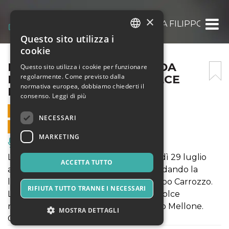
×
HERMANN HESSE LETTO DA FILIPPO CAR
Questo sito utilizza i
ITALIAN
cookie
ENGLISH
HERMANN HESSE LETTO DA
Questo sito utilizza i cookie per funzionare
regolarmente. Come previsto dalla
FILIPPO CARROZZO – DOLCE
SPANISH
normativa europea, dobbiamo chiederti il
NOTTE
consenso.
Leggi di più
29 LUGLIO 2022 - 22:30
NECESSARI
VENDITE ONLINE TERMINATE
MARKETING
Musica, Eventi Live, Club
L’Ospedaletto a Martina Franca venerdì 29 luglio
ACCETTA TUTTO
alle 22:30 celebra Hermann Hesse affidando la
lettura dei suoi romanzi all'attore Filippo Carrozzo.
RIFIUTA TUTTO TRANNE I NECESSARI
La lettura sarà accompagnata da un dolce
realizzato dal maestro pasticcere Fabio Mellone.
MOSTRA DETTAGLI
Costo 7 euro