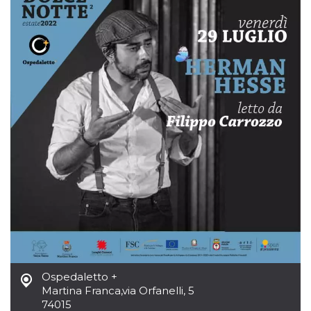
mese
viene
m.stripe.com
generalmente
utilizzato per le
prestazioni e
l'ottimizzazione
dei servizi di
elaborazione
dei pagamenti,
facilitando la
memorizzazione
dei contenuti
sul browser per
rendere le
pagine più
veloci.
CookieScriptConsent
4
Questo cookie
CookieScript
settimane
viene utilizzato
oooh.events
2 giorni
dal servizio
Cookie-
Script.com per
ricordare le
preferenze di
consenso sui
cookie dei
visitatori. È
necessario che il
banner dei
cookie di
Ospedaletto +
Cookie-
Martina Franca
,
via Orfanelli, 5
Script.com
74015
funzioni