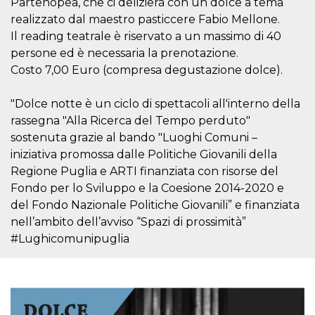
Partenopea, che ci delizierà con un dolce a tema
.oooh.events
browser accetti i
realizzato dal maestro pasticcere Fabio Mellone.
cookie.
Il reading teatrale è riservato a un massimo di 40
PHPSESSID
Sessione
Cookie
PHP.net
generato da
oooh.events
persone ed è necessaria la prenotazione.
applicazioni
Costo 7,00 Euro (compresa degustazione dolce).
basate sul
linguaggio PHP.
Si tratta di un
identificatore
"Dolce notte è un ciclo di spettacoli all'interno della
generico
utilizzato per
rassegna "Alla Ricerca del Tempo perduto"
mantenere le
sostenuta grazie al bando "Luoghi Comuni –
variabili di
sessione utente.
iniziativa promossa dalle Politiche Giovanili della
Normalmente è
un numero
Regione Puglia e ARTI finanziata con risorse del
generato in
Fondo per lo Sviluppo e la Coesione 2014-2020 e
modo casuale, il
modo in cui
del Fondo Nazionale Politiche Giovanili” e finanziata
viene utilizzato
può essere
nell’ambito dell’avviso “Spazi di prossimità”
specifico per il
sito, ma un
#Lughicomunipuglia
buon esempio è
mantenere uno
stato di accesso
per un utente
tra le pagine.
m
1 anno 1
Questo cookie
Stripe