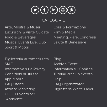
correttamente.
Storage declaration
Storage
Nome
Descrizione
CATEGORIE
type
Arte, Mostre & Musei
Corsi & Formazione
fbssls_314278995690155
Session
storage
Escursioni & Visite Guidate
Film & Media
Food & Beverages
Meeting, Fiere, Congressi
wpEmojiSettingsSupports
Session
storage
Musica, Eventi Live, Club
Salute & Benessere
Sport & Motori
cn_uc__
Local
storage
Biglietteria Automatizzata
Blog
SIAE
Archivio Eventi
Informativa sulla Privacy
Informativa sui Cookies
Condizioni di utilizzo
Tutorial: crea un evento
App Mobile
Help
FAQ Utenti
FAQ Organizzatori
Provider /
Affiliate Marketing
Biglietteria White Label
Nome
Scadenza
Descrizione
Dominio
OOOH.Events per
l’Ambiente
c_user
4
Cookie di a
Meta
settimane
utente. Può
Platform Inc.
2 giorni
essere di se
.facebook.com