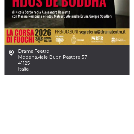
.oooh.events
browser accetti i
cookie.
PHPSESSID
Sessione
Cookie
PHP.net
generato da
oooh.events
applicazioni
basate sul
linguaggio PHP.
Si tratta di un
identificatore
generico
Drama Teatro
utilizzato per
mantenere le
Modena
,
viale Buon Pastore 57
variabili di
41125
sessione utente.
Normalmente è
Italia
un numero
generato in
modo casuale, il
modo in cui
viene utilizzato
può essere
specifico per il
sito, ma un
buon esempio è
mantenere uno
stato di accesso
per un utente
tra le pagine.
m
1 anno 1
Questo cookie
Stripe