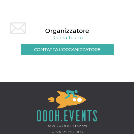
mese
viene
m.stripe.com
generalmente
utilizzato per le
prestazioni e
l'ottimizzazione
dei servizi di
elaborazione
Organizzatore
dei pagamenti,
facilitando la
Drama Teatro
memorizzazione
dei contenuti
sul browser per
CONTATTA L'ORGANIZZATORE
rendere le
pagine più
veloci.
CookieScriptConsent
4
Questo cookie
CookieScript
settimane
viene utilizzato
oooh.events
2 giorni
dal servizio
Cookie-
Script.com per
ricordare le
preferenze di
consenso sui
cookie dei
visitatori. È
necessario che il
banner dei
cookie di
Cookie-
© 2026
OOOH.Events
Script.com
funzioni
P.IVA 13515531005