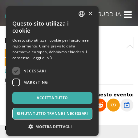
×
HIJOS DE BUDDHA
Questo sito utilizza i
ITALIAN
cookie
ENGLISH
HIJOS DE BUDDHA
Questo sito utilizza i cookie per funzionare
regolarmente. Come previsto dalla
SPANISH
normativa europea, dobbiamo chiederti il
1 MARZO 2026 - 18:00
consenso.
Leggi di più
VENDITE ONLINE TERMINATE
NECESSARI
Musica, Eventi Live, Club
La storia di Maria Sanchez Misericordia
MARKETING
Condividi questo evento:
ACCETTA TUTTO
RIFIUTA TUTTO TRANNE I NECESSARI
MOSTRA DETTAGLI
POSTI ESAURITI