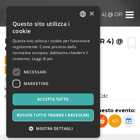
×
HIKIKOMORI (UN SOLO PER 4) @ OPERA P
Questo sito utilizza i
ITALIAN
cookie
ENGLISH
HIKIKOMORI (UN SOLO PER 4) @
Questo sito utilizza i cookie per funzionare
regolarmente. Come previsto dalla
OPERA PRIMA
SPANISH
normativa europea, dobbiamo chiederti il
consenso.
Leggi di più
21 OTTOBRE 2021 - 18:00
VENDITE ONLINE TERMINATE
NECESSARI
Musica, Eventi Live, Club
MARKETING
ideazione e regia Leonardo Carletti
coreografia Leonardo Carletti e Hunt Cdc
ACCETTA TUTTO
Condividi questo evento:
RIFIUTA TUTTO TRANNE I NECESSARI
MOSTRA DETTAGLI