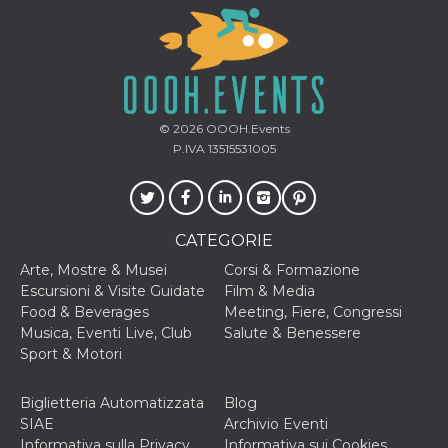
correttamente.
Storage declaration
Storage
Nome
Descrizione
type
fbssls_314278995690155
Session
© 2026
OOOH.Events
storage
P.IVA 13515531005
wpEmojiSettingsSupports
Session
storage
cn_uc__
Local
storage
CATEGORIE
Arte, Mostre & Musei
Corsi & Formazione
Escursioni & Visite Guidate
Film & Media
Food & Beverages
Meeting, Fiere, Congressi
Musica, Eventi Live, Club
Salute & Benessere
Sport & Motori
Provider /
Nome
Scadenza
Descrizione
Dominio
Biglietteria Automatizzata
Blog
c_user
4
Cookie di a
Meta
SIAE
Archivio Eventi
settimane
utente. Può
Platform Inc.
Informativa sulla Privacy
Informativa sui Cookies
2 giorni
essere di se
.facebook.com