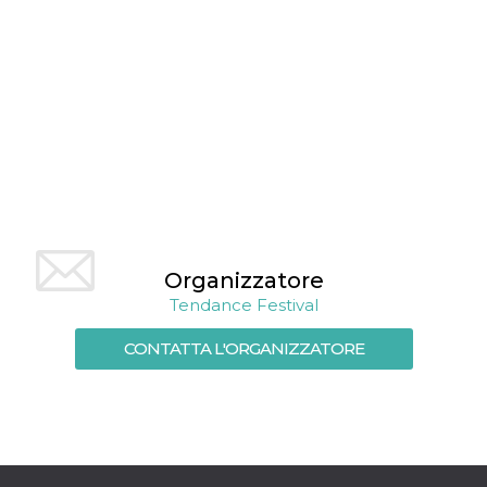
mese
viene
m.stripe.com
generalmente
utilizzato per le
prestazioni e
l'ottimizzazione
dei servizi di
elaborazione
dei pagamenti,
facilitando la
memorizzazione
dei contenuti
sul browser per
rendere le
pagine più
veloci.
CookieScriptConsent
4
Questo cookie
CookieScript
settimane
viene utilizzato
oooh.events
Organizzatore
2 giorni
dal servizio
Cookie-
Tendance Festival
Script.com per
ricordare le
preferenze di
CONTATTA L'ORGANIZZATORE
consenso sui
cookie dei
visitatori. È
necessario che il
banner dei
cookie di
Cookie-
Script.com
funzioni