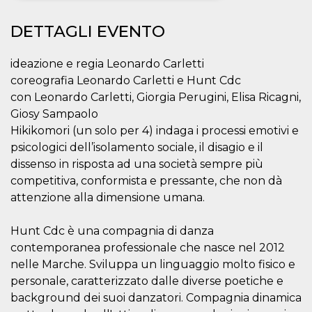
Necessari
Marketing
DETTAGLI EVENTO
I cookie strettamente necessari o tecnici sono
indispensabili al funzionamento del sito. I
ideazione e regia Leonardo Carletti
servizi qui presenti non potranno funzionare
coreografia Leonardo Carletti e Hunt Cdc
senza.
con Leonardo Carletti, Giorgia Perugini, Elisa Ricagni,
Provider /
Nome
Scadenza
Descrizione
Giosy Sampaolo
Dominio
Hikikomori (un solo per 4) indaga i processi emotivi e
cf_clearance
1 anno
Clearance
Cloudflare,
Cookie from
psicologici dell’isolamento sociale, il disagio e il
Inc.
CloudFlare
.oooh.events
dissenso in risposta ad una società sempre più
stores the proof
of challenge
competitiva, conformista e pressante, che non dà
passed. It is
used to no
attenzione alla dimensione umana.
longer issue a
captcha or
jschallenge
Hunt Cdc è una compagnia di danza
challenge if
present. It is
contemporanea professionale che nasce nel 2012
required to
reach origin
nelle Marche. Sviluppa un linguaggio molto fisico e
server.
personale, caratterizzato dalle diverse poetiche e
wordpress_test_cookie
Sessione
Cookie di
Automattic
background dei suoi danzatori. Compagnia dinamica
Wordpress,
Inc.
verifica che il