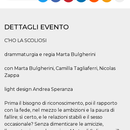
Necessari
Marketing
I cookie strettamente necessari o tecnici sono
DETTAGLI EVENTO
indispensabili al funzionamento del sito. I
servizi qui presenti non potranno funzionare
senza.
C’HO LA SCOLIOSI
Provider /
Nome
Scadenza
Descrizione
Dominio
drammaturgia e regia Marta Bulgherini
cf_clearance
1 anno
Clearance
Cloudflare,
Cookie from
Inc.
CloudFlare
.oooh.events
con Marta Bulgherini, Camilla Tagliaferri, Nicolas
stores the proof
of challenge
Zappa
passed. It is
used to no
longer issue a
light design Andrea Speranza
captcha or
jschallenge
challenge if
present. It is
Prima il bisogno di riconoscimento, poi il rapporto
required to
reach origin
con la fede, nel mezzo le ambizioni e la paura di
server.
fallire; sì certo, e le relazioni stabili e il sesso
wordpress_test_cookie
Sessione
Cookie di
Automattic
occasionale? Senza dimenticare le amicizie,
Wordpress,
Inc.
verifica che il