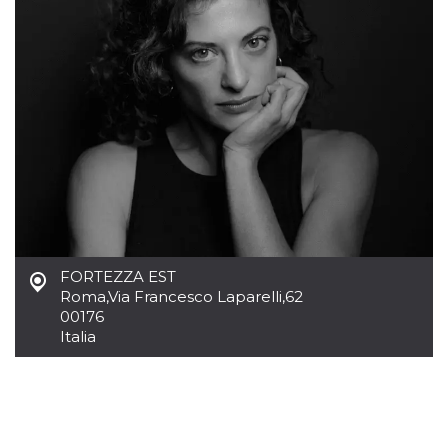
mese
viene
m.stripe.com
generalmente
utilizzato per le
prestazioni e
l'ottimizzazione
dei servizi di
elaborazione
dei pagamenti,
facilitando la
memorizzazione
dei contenuti
sul browser per
rendere le
pagine più
veloci.
CookieScriptConsent
4
Questo cookie
CookieScript
settimane
viene utilizzato
oooh.events
2 giorni
dal servizio
Cookie-
FORTEZZA EST
Script.com per
Roma
,
Via Francesco Laparelli,62
ricordare le
preferenze di
00176
consenso sui
Italia
cookie dei
visitatori. È
necessario che il
banner dei
cookie di
Cookie-
Script.com
funzioni