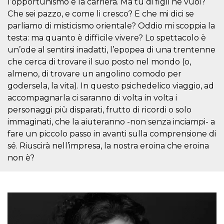
l’opportunismo e la carriera. Ma tu di figli ne vuoi?
.oooh.events
browser accetti i
Che sei pazzo, e come li cresco? E che mi dici se
cookie.
parliamo di misticismo orientale? Oddio mi scoppia la
PHPSESSID
Sessione
Cookie
PHP.net
generato da
oooh.events
testa: ma quanto è difficile vivere? Lo spettacolo è
applicazioni
un’ode al sentirsi inadatti, l’epopea di una trentenne
basate sul
linguaggio PHP.
che cerca di trovare il suo posto nel mondo (o,
Si tratta di un
identificatore
almeno, di trovare un angolino comodo per
generico
utilizzato per
godersela, la vita). In questo psichedelico viaggio, ad
mantenere le
accompagnarla ci saranno di volta in volta i
variabili di
sessione utente.
personaggi più disparati, frutto di ricordi o solo
Normalmente è
un numero
immaginati, che la aiuteranno -non senza inciampi- a
generato in
fare un piccolo passo in avanti sulla comprensione di
modo casuale, il
modo in cui
sé. Riuscirà nell’impresa, la nostra eroina che eroina
viene utilizzato
può essere
non è?
specifico per il
sito, ma un
buon esempio è
mantenere uno
stato di accesso
per un utente
tra le pagine.
m
1 anno 1
Questo cookie
Stripe