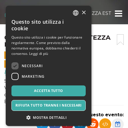
×
C’HO LA SCOLIOSI @ FORTEZZA EST – 15 F
Questo sito utilizza i
ITALIAN
cookie
ENGLISH
C’HO LA SCOLIOSI @ FORTEZZA
Questo sito utilizza i cookie per funzionare
regolarmente. Come previsto dalla
EST – 15 FEBBRAIO
SPANISH
normativa europea, dobbiamo chiederti il
consenso.
Leggi di più
15 FEBBRAIO 2024 - 20:30
VENDITE ONLINE TERMINATE
NECESSARI
Musica, Eventi Live, Club
MARKETING
STAGIONE TEATRALE 2023-24
Voli Pindarici
ACCETTA TUTTO
direzione artistica
Eleonora Turco, Alessandro Di Somma
RIFIUTA TUTTO TRANNE I NECESSARI
Condividi questo evento:
MOSTRA DETTAGLI