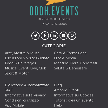
o persistent
30 giorni
datr
2 anni
Questo coo
Meta
identifica il
Platform Inc.
© 2026
OOOH.Events
browser che
.facebook.com
connette a
P.IVA 13515531005
Facebook. 
direttament
legato alla 
Facebook
dell'utente.
Facebook s
CATEGORIE
che viene
utilizzato p
Arte, Mostre & Musei
Corsi & Formazione
aiutare con 
sicurezza e a
Escursioni & Visite Guidate
Film & Media
di accesso
Food & Beverages
Meeting, Fiere, Congressi
sospette, in
particolare p
Musica, Eventi Live, Club
Salute & Benessere
rilevamento
Sport & Motori
bot che ten
di accedere 
servizio. F
afferma anc
Biglietteria Automatizzata
Blog
il profilo
SIAE
Archivio Eventi
comportame
associato a
Informativa sulla Privacy
Informativa sui Cookies
ciascun coo
Condizioni di utilizzo
Tutorial: crea un evento
datr viene
eliminato d
App Mobile
Help
giorni. Que