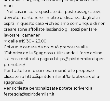
correttamente.
mani
Storage declaration
– Nel caso in cui vi spostiate dal posto assegnatovi,
dovrete mantenere il metro di distanza dagli altri
Storage
Nome
Descrizione
type
ospiti. In questo caso vi chiediamo comunque di non
fbssls_314278995690155
Session
creare zone affollate lasciando gli spazi per fare
storage
lavorare i camerieri
wpEmojiSettingsSupports
Session
☞ dalle #19.30 – 23.00
storage
Chi vuole cenare da noi può prenotare alla
cn_uc__
Local
“Fabbrica de la Sgagnosa utilizzando il form online
storage
sul nostro sito alla pagina https://spiritdemilan.it/per-
prenotare/
Per tutte le info sui nostri menù e le proposte
cliccate su http://spiritdemilan.it/la-fabbrica-della-
sgagnosa/
Per richieste personalizzate potete scriverci a
Provider /
Nome
Scadenza
Descrizione
festeggia@spiritdemilan.it
Dominio
c_user
4
Cookie di a
Meta
settimane
utente. Può
Platform Inc.
2 giorni
essere di se
.facebook.com