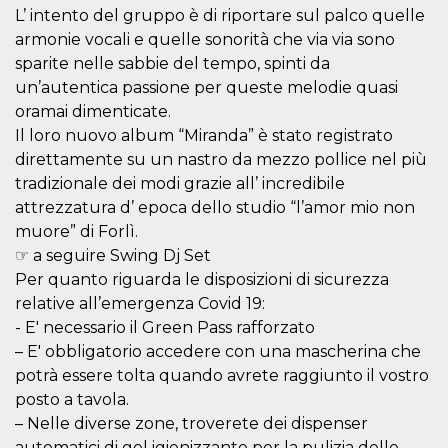
mese
viene
m.stripe.com
L’ intento del gruppo è di riportare sul palco quelle
generalmente
utilizzato per le
armonie vocali e quelle sonorità che via via sono
prestazioni e
l'ottimizzazione
sparite nelle sabbie del tempo, spinti da
dei servizi di
un’autentica passione per queste melodie quasi
elaborazione
dei pagamenti,
oramai dimenticate.
facilitando la
memorizzazione
Il loro nuovo album “Miranda” è stato registrato
dei contenuti
sul browser per
direttamente su un nastro da mezzo pollice nel più
rendere le
tradizionale dei modi grazie all’ incredibile
pagine più
veloci.
attrezzatura d’ epoca dello studio “l’amor mio non
CookieScriptConsent
4
Questo cookie
CookieScript
muore” di Forlì.
settimane
viene utilizzato
oooh.events
☞ a seguire Swing Dj Set
2 giorni
dal servizio
Cookie-
Per quanto riguarda le disposizioni di sicurezza
Script.com per
ricordare le
relative all’emergenza Covid 19:
preferenze di
consenso sui
- E' necessario il Green Pass rafforzato
cookie dei
– E' obbligatorio accedere con una mascherina che
visitatori. È
necessario che il
potrà essere tolta quando avrete raggiunto il vostro
banner dei
cookie di
posto a tavola.
Cookie-
– Nelle diverse zone, troverete dei dispenser
Script.com
funzioni
automatici di gel igienizzante per la pulizia delle