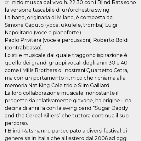
.oooh.events
☞ Inizio musica dal vivo h. 22:30 con i Blind Rats sono
browser accetti i
cookie.
la versione tascabile di un’orchestra swing.
La band, originaria di Milano, è composta da:
PHPSESSID
Sessione
Cookie
PHP.net
generato da
oooh.events
Simone Caputo (voce, ukulele, tromba) Luigi
applicazioni
basate sul
Napolitano (voce e pianoforte)
linguaggio PHP.
Paolo Privitera (voce e percussioni) Roberto Boldi
Si tratta di un
identificatore
(contrabbasso).
generico
utilizzato per
Lo stile musicale dal quale traggono ispirazione è
mantenere le
variabili di
quello dei grandi gruppi vocali degli anni 30 e 40
sessione utente.
come i Mills Brothers o i nostrani Quartetto Cetra,
Normalmente è
un numero
ma con un portamento ritmico che richiama alla
generato in
modo casuale, il
memoria Nat King Cole trio o Slim Gaillard.
modo in cui
La loro collaborazione musicale, nonostante il
viene utilizzato
può essere
progetto sia relativamente giovane, ha origine una
specifico per il
sito, ma un
decina di anni fa con la swing band “Sugar Daddy
buon esempio è
mantenere uno
and the Cereal Killers” che tuttora continua il suo
stato di accesso
percorso.
per un utente
tra le pagine.
I Blind Rats hanno partecipato a diversi festival di
m
1 anno 1
Questo cookie
Stripe
genere sia in Italia che all’estero dal 2006 ad oggi.