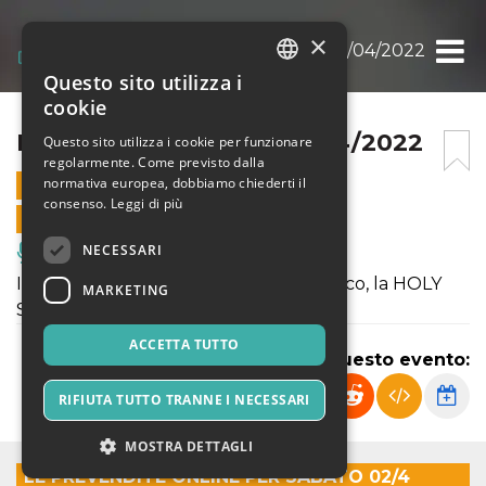
×
HOLY SWING NIGHT 02/04/2022
Questo sito utilizza i
ITALIAN
cookie
ENGLISH
HOLY SWING NIGHT 02/04/2022
Questo sito utilizza i cookie per funzionare
regolarmente. Come previsto dalla
SPANISH
normativa europea, dobbiamo chiederti il
2 APRILE 2022 - 22:30
consenso.
Leggi di più
VENDITE ONLINE TERMINATE
NECESSARI
Musica, Eventi Live, Club
Il sabato sera c’è il nostro grande classico, la HOLY
MARKETING
SWING NIGHT.
ACCETTA TUTTO
Condividi questo evento:
RIFIUTA TUTTO TRANNE I NECESSARI
MOSTRA DETTAGLI
LE PREVENDITE ONLINE PER SABATO 02/4