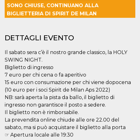
SONO CHIUSE, CONTINUANO ALLA
Necessari
Marketing
BIGLIETTERIA DI SPIRIT DE MILAN
I cookie strettamente necessari o tecnici sono
indispensabili al funzionamento del sito. I
servizi qui presenti non potranno funzionare
DETTAGLI EVENTO
senza.
Provider /
Nome
Scadenza
Descrizione
Il sabato sera c’è il nostro grande classico, la HOLY
Dominio
SWING NIGHT.
cf_clearance
1 anno
Clearance
Cloudflare,
Cookie from
Inc.
Biglietto di ingresso
CloudFlare
.oooh.events
stores the proof
7 euro per chi cena o fa aperitivo
of challenge
15 euro con consumazione per chi viene dopocena
passed. It is
used to no
(10 euro per i soci Spirit de Milan Aps 2022)
longer issue a
captcha or
NB: sarà aperta la pista da ballo, il biglietto di
jschallenge
ingresso non garantisce il posto a sedere.
challenge if
present. It is
Il biglietto non è rimborsabile.
required to
reach origin
La prevendita online chiude alle ore 22.00 del
server.
sabato, ma si può acquistare il biglietto alla porta
wordpress_test_cookie
Sessione
Cookie di
Automattic
☞ Apertura locale alle 19:30
Wordpress,
Inc.
verifica che il