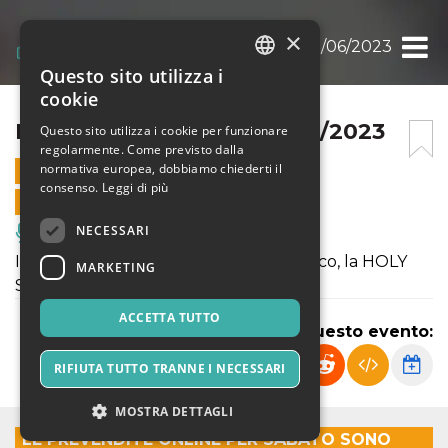
×
HOLY SWING NIGHT 03/06/2023
Questo sito utilizza i
ITALIAN
cookie
ENGLISH
HOLY SWING NIGHT 03/06/2023
Questo sito utilizza i cookie per funzionare
regolarmente. Come previsto dalla
SPANISH
normativa europea, dobbiamo chiederti il
3 GIUGNO 2023 - 19:30
consenso.
Leggi di più
VENDITE ONLINE TERMINATE
NECESSARI
Musica, Eventi Live, Club
Il sabato sera c’è il nostro grande classico, la HOLY
MARKETING
SWING NIGHT.
ACCETTA TUTTO
Condividi questo evento:
RIFIUTA TUTTO TRANNE I NECESSARI
MOSTRA DETTAGLI
LE PREVENDITE ONLINE PER SABATO SONO