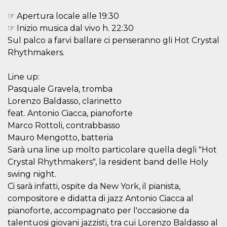
.oooh.events
browser accetti i
cookie.
☞ Apertura locale alle 19:30
☞ Inizio musica dal vivo h. 22:30
PHPSESSID
Sessione
Cookie
PHP.net
generato da
oooh.events
Sul palco a farvi ballare ci penseranno gli Hot Crystal
applicazioni
basate sul
Rhythmakers.
linguaggio PHP.
Si tratta di un
identificatore
Line up:
generico
utilizzato per
Pasquale Gravela, tromba
mantenere le
variabili di
Lorenzo Baldasso, clarinetto
sessione utente.
feat. Antonio Ciacca, pianoforte
Normalmente è
un numero
Marco Rottoli, contrabbasso
generato in
modo casuale, il
Mauro Mengotto, batteria
modo in cui
Sarà una line up molto particolare quella degli "Hot
viene utilizzato
può essere
Crystal Rhythmakers", la resident band delle Holy
specifico per il
sito, ma un
swing night.
buon esempio è
mantenere uno
Ci sarà infatti, ospite da New York, il pianista,
stato di accesso
compositore e didatta di jazz Antonio Ciacca al
per un utente
tra le pagine.
pianoforte, accompagnato per l'occasione da
m
1 anno 1
Questo cookie
Stripe
talentuosi giovani jazzisti, tra cui Lorenzo Baldasso al