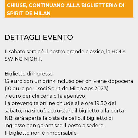
CHIUSE, CONTINUANO ALLA BIGLIETTERIA DI
Necessari
Marketing
SPIRIT DE MILAN
I cookie strettamente necessari o tecnici sono
indispensabili al funzionamento del sito. I
servizi qui presenti non potranno funzionare
DETTAGLI EVENTO
senza.
Provider /
Nome
Scadenza
Descrizione
Il sabato sera c’è il nostro grande classico, la HOLY
Dominio
SWING NIGHT.
cf_clearance
1 anno
Clearance
Cloudflare,
Cookie from
Inc.
CloudFlare
.oooh.events
stores the proof
Biglietto di ingresso
of challenge
15 euro con un drink incluso per chi viene dopocena
passed. It is
used to no
(10 euro per i soci Spirit de Milan Aps 2023)
longer issue a
captcha or
7 euro per chi cena o fa aperitivo
jschallenge
La prevendita online chiude alle ore 19.30 del
challenge if
present. It is
sabato, ma si può acquistare il biglietto alla porta
required to
reach origin
NB: sarà aperta la pista da ballo, il biglietto di
server.
ingresso non garantisce il posto a sedere.
wordpress_test_cookie
Sessione
Cookie di
Automattic
Il biglietto non è rimborsabile.
Wordpress,
Inc.
verifica che il