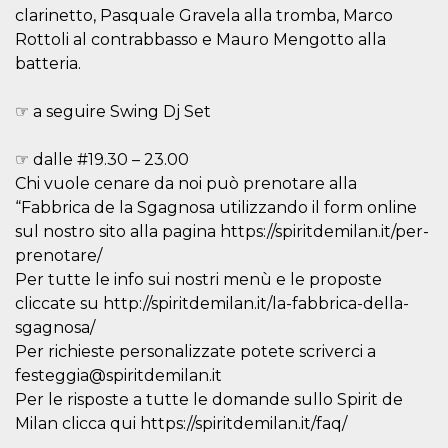
mese
viene
m.stripe.com
clarinetto, Pasquale Gravela alla tromba, Marco
generalmente
utilizzato per le
Rottoli al contrabbasso e Mauro Mengotto alla
prestazioni e
l'ottimizzazione
batteria.
dei servizi di
elaborazione
dei pagamenti,
☞ a seguire Swing Dj Set
facilitando la
memorizzazione
dei contenuti
sul browser per
☞ dalle #19.30 – 23.00
rendere le
Chi vuole cenare da noi può prenotare alla
pagine più
veloci.
“Fabbrica de la Sgagnosa utilizzando il form online
CookieScriptConsent
4
Questo cookie
CookieScript
sul nostro sito alla pagina https://spiritdemilan.it/per-
settimane
viene utilizzato
oooh.events
prenotare/
2 giorni
dal servizio
Cookie-
Per tutte le info sui nostri menù e le proposte
Script.com per
ricordare le
cliccate su http://spiritdemilan.it/la-fabbrica-della-
preferenze di
consenso sui
sgagnosa/
cookie dei
Per richieste personalizzate potete scriverci a
visitatori. È
necessario che il
festeggia@spiritdemilan.it
banner dei
cookie di
Per le risposte a tutte le domande sullo Spirit de
Cookie-
Milan clicca qui https://spiritdemilan.it/faq/
Script.com
funzioni